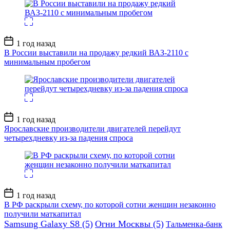
Дата
1 год назад
записи
В России выставили на продажу редкий ВАЗ-2110 с
минимальным пробегом
Дата
1 год назад
записи
Ярославские производители двигателей перейдут
четырехдневку из-за падения спроса
Дата
1 год назад
записи
В РФ раскрыли схему, по которой сотни женщин незаконно
получили маткапитал
Samsung Galaxy S8
(5)
Огни Москвы
(5)
Тальменка-банк