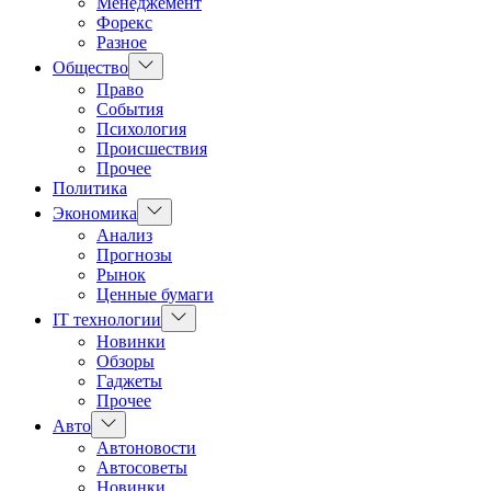
Менеджемент
Форекс
Разное
Показать
Общество
подменю
Право
События
Психология
Происшествия
Прочее
Политика
Показать
Экономика
подменю
Анализ
Прогнозы
Рынок
Ценные бумаги
Показать
IT технологии
подменю
Новинки
Обзоры
Гаджеты
Прочее
Показать
Авто
подменю
Автоновости
Автосоветы
Новинки