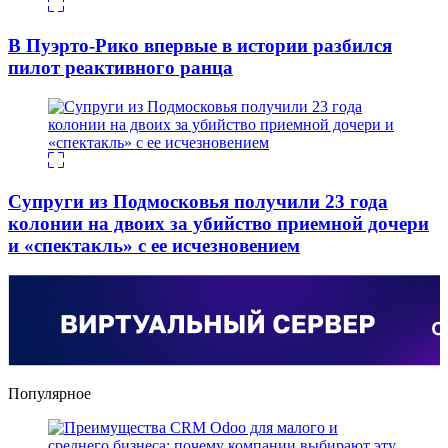
В Пуэрто-Рико впервые в истории разбился
пилот реактивного ранца
Супруги из Подмосковья получили 23 года
колонии на двоих за убийство приемной дочери
и «спектакль» с ее исчезновением
Популярное