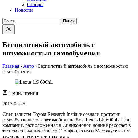
Обзоры
Новости
Найти:
Закрыть
поиск
Беспилотный автомобиль с
возможностью самообучения
Главная
›
Авто
›
Беспилотный автомобиль с возможностью
самообучения
Расчетное
1 мин. чтения
время
чтения
2017-03-25
Специалисты Toyota Research Institute создали прототип
самообучающегося автомобиля на базе Lexus LS 600hL. Эта
компания, расположенная в Силиконовой долине работает в
тесном сотрудничестве со Стэнфордским и Массачусетским
технологическим институтами.