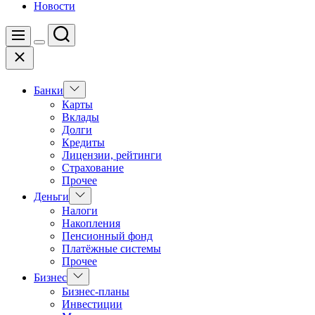
Новости
Поиск
Меню
Цвет
Закрыть
переключателя
Показать
Банки
подменю
Карты
Вклады
Долги
Кредиты
Лицензии, рейтинги
Страхование
Прочее
Показать
Деньги
подменю
Налоги
Накопления
Пенсионный фонд
Платёжные системы
Прочее
Показать
Бизнес
подменю
Бизнес-планы
Инвестиции