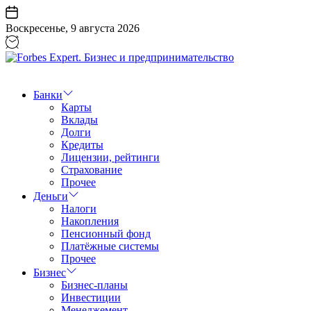
Перейти
к
Воскресенье, 9 августа 2026
содержанию
Forbes
Expert.
Бизнес
Банки
и
Карты
предпринимательство
Вклады
Долги
Кредиты
Лицензии, рейтинги
Страхование
Прочее
Деньги
Налоги
Накопления
Пенсионный фонд
Платёжные системы
Прочее
Бизнес
Бизнес-планы
Инвестиции
Менеджемент