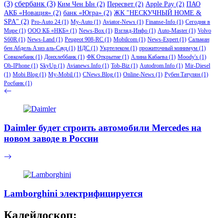
(3)
сбербанк
(3)
Ким Чен Ын
(2)
Пересвет
(2)
Apple Pay
(2)
ПАО
АКБ «Новация»
(2)
банк «Югра»
(2)
ЖК "НЕСКУЧНЫЙ HOME &
SPA"
(2)
Pro-Auto 24
(1)
My-Auto
(1)
Aviator-News
(1)
Finanse-Info
(1)
Сегодня в
Мире
(1)
ООО КБ «НКБ»
(1)
News-Box
(1)
Взгляд-Инфо
(1)
Auto-Master
(1)
Volvo
S60R
(1)
News-Land
(1)
Peugeot 908-RC
(1)
Mobilcom
(1)
News-Expert
(1)
Сальман
бен Абдель Азиз аль-Сауд
(1)
НДС
(1)
Укртелеком
(1)
прожиточный минимум
(1)
Совкомбанк
(1)
Донхлеббанк
(1)
ФК Открытие
(1)
Алина Кабаева
(1)
Moody's
(1)
Ob-IPhone
(1)
SkyUp
(1)
Avianews.Info
(1)
Tob-Biz
(1)
Autodrom.Info
(1)
Mir-Diesel
(1)
Mobi Blog
(1)
My-Mobil
(1)
CNews.Blog
(1)
Online-News
(1)
Рубен Татулян
(1)
Росбанк
(1)
Daimler будет строить автомобили Mercedes на
новом заводе в России
Lamborghini электрифицируется
Калейдоскоп: