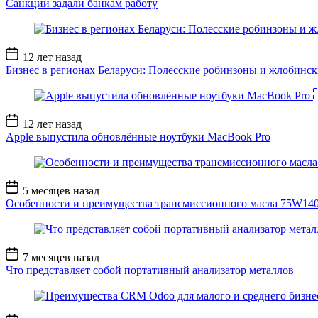
Санкции задали банкам работу
Дата
12 лет назад
записи
Бизнес в регионах Беларуси: Полесские робинзоны и жлобинс
Дата
12 лет назад
записи
Apple выпустила обновлённые ноутбуки MacBook Pro
Дата
5 месяцев назад
записи
Особенности и преимущества трансмиссионного масла 75W14
Дата
7 месяцев назад
записи
Что представляет собой портативный анализатор металлов