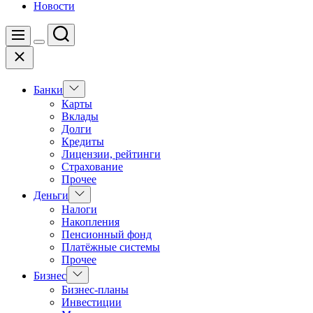
Новости
Поиск
Меню
Цвет
Закрыть
переключателя
Показать
Банки
подменю
Карты
Вклады
Долги
Кредиты
Лицензии, рейтинги
Страхование
Прочее
Показать
Деньги
подменю
Налоги
Накопления
Пенсионный фонд
Платёжные системы
Прочее
Показать
Бизнес
подменю
Бизнес-планы
Инвестиции