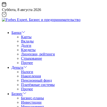
Перейти
к
Суббота, 8 августа 2026
содержанию
Forbes
Expert.
Бизнес
Банки
и
Карты
предпринимательство
Вклады
Долги
Кредиты
Лицензии, рейтинги
Страхование
Прочее
Деньги
Налоги
Накопления
Пенсионный фонд
Платёжные системы
Прочее
Бизнес
Бизнес-планы
Инвестиции
Менеджемент