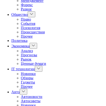
Менеджемент
Форекс
Разное
Показать
Общество
подменю
Право
События
Психология
Происшествия
Прочее
Политика
Показать
Экономика
подменю
Анализ
Прогнозы
Рынок
Ценные бумаги
Показать
IT технологии
подменю
Новинки
Обзоры
Гаджеты
Прочее
Показать
Авто
подменю
Автоновости
Автосоветы
Новинки