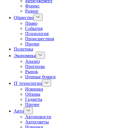
Менеджемент
Форекс
Разное
Показать
Общество
подменю
Право
События
Психология
Происшествия
Прочее
Политика
Показать
Экономика
подменю
Анализ
Прогнозы
Рынок
Ценные бумаги
Показать
IT технологии
подменю
Новинки
Обзоры
Гаджеты
Прочее
Показать
Авто
подменю
Автоновости
Автосоветы
Новинки