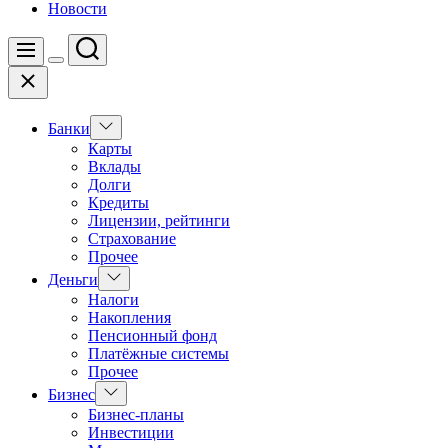
Новости
Поиск
Меню
Цвет
Закрыть
переключателя
Показать
Банки
подменю
Карты
Вклады
Долги
Кредиты
Лицензии, рейтинги
Страхование
Прочее
Показать
Деньги
подменю
Налоги
Накопления
Пенсионный фонд
Платёжные системы
Прочее
Показать
Бизнес
подменю
Бизнес-планы
Инвестиции