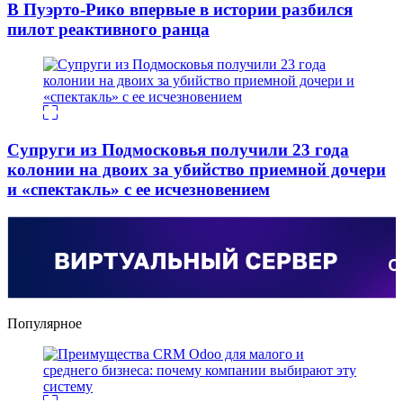
В Пуэрто-Рико впервые в истории разбился
пилот реактивного ранца
Супруги из Подмосковья получили 23 года
колонии на двоих за убийство приемной дочери
и «спектакль» с ее исчезновением
Популярное