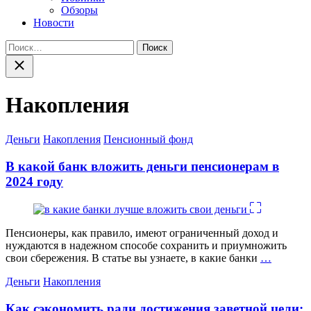
Обзоры
Новости
Найти:
Закрыть
поиск
Накопления
Категории
Деньги
Накопления
Пенсионный фонд
В какой банк вложить деньги пенсионерам в
2024 году
Пенсионеры, как правило, имеют ограниченный доход и
нуждаются в надежном способе сохранить и приумножить
свои сбережения. В статье вы узнаете, в какие банки
…
Категории
Деньги
Накопления
Как сэкономить ради достижения заветной цели: