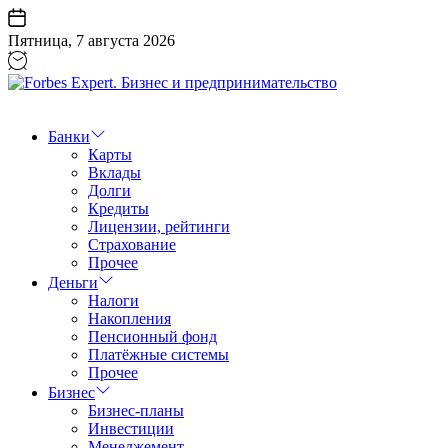
Перейти
к
Пятница, 7 августа 2026
содержанию
Forbes
Expert.
Бизнес
Банки
и
Карты
предпринимательство
Вклады
Долги
Кредиты
Лицензии, рейтинги
Страхование
Прочее
Деньги
Налоги
Накопления
Пенсионный фонд
Платёжные системы
Прочее
Бизнес
Бизнес-планы
Инвестиции
Менеджемент