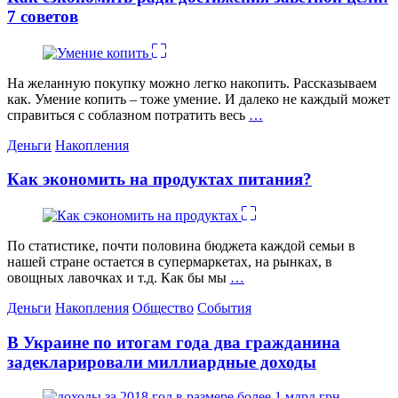
7 советов
На желанную покупку можно легко накопить. Рассказываем
как. Умение копить – тоже умение. И далеко не каждый может
справиться с соблазном потратить весь
…
Категории
Деньги
Накопления
Как экономить на продуктах питания?
По статистике, почти половина бюджета каждой семьи в
нашей стране остается в супермаркетах, на рынках, в
овощных лавочках и т.д. Как бы мы
…
Категории
Деньги
Накопления
Общество
События
В Украине по итогам года два гражданина
задекларировали миллиардные доходы