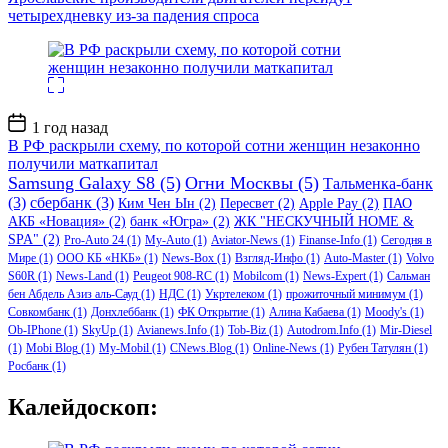
четырехдневку из-за падения спроса
Дата
1 год назад
записи
В РФ раскрыли схему, по которой сотни женщин незаконно
получили маткапитал
Samsung Galaxy S8
(5)
Огни Москвы
(5)
Тальменка-банк
(3)
сбербанк
(3)
Ким Чен Ын
(2)
Пересвет
(2)
Apple Pay
(2)
ПАО
АКБ «Новация»
(2)
банк «Югра»
(2)
ЖК "НЕСКУЧНЫЙ HOME &
SPA"
(2)
Pro-Auto 24
(1)
My-Auto
(1)
Aviator-News
(1)
Finanse-Info
(1)
Сегодня в
Мире
(1)
ООО КБ «НКБ»
(1)
News-Box
(1)
Взгляд-Инфо
(1)
Auto-Master
(1)
Volvo
S60R
(1)
News-Land
(1)
Peugeot 908-RC
(1)
Mobilcom
(1)
News-Expert
(1)
Сальман
бен Абдель Азиз аль-Сауд
(1)
НДС
(1)
Укртелеком
(1)
прожиточный минимум
(1)
Совкомбанк
(1)
Донхлеббанк
(1)
ФК Открытие
(1)
Алина Кабаева
(1)
Moody's
(1)
Ob-IPhone
(1)
SkyUp
(1)
Avianews.Info
(1)
Tob-Biz
(1)
Autodrom.Info
(1)
Mir-Diesel
(1)
Mobi Blog
(1)
My-Mobil
(1)
CNews.Blog
(1)
Online-News
(1)
Рубен Татулян
(1)
Росбанк
(1)
Калейдоскоп: