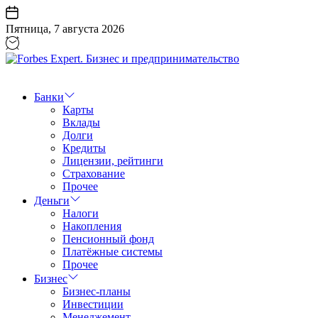
Перейти
к
Пятница, 7 августа 2026
содержанию
Forbes
Expert.
Бизнес
Банки
и
Карты
предпринимательство
Вклады
Долги
Кредиты
Лицензии, рейтинги
Страхование
Прочее
Деньги
Налоги
Накопления
Пенсионный фонд
Платёжные системы
Прочее
Бизнес
Бизнес-планы
Инвестиции
Менеджемент