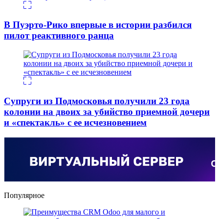
В Пуэрто-Рико впервые в истории разбился
пилот реактивного ранца
Супруги из Подмосковья получили 23 года
колонии на двоих за убийство приемной дочери
и «спектакль» с ее исчезновением
Популярное