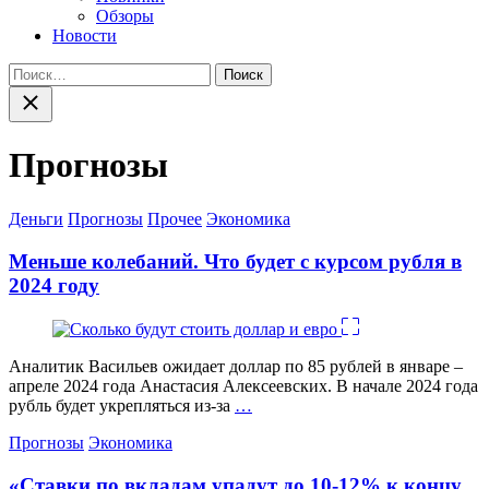
Обзоры
Новости
Найти:
Закрыть
поиск
Прогнозы
Категории
Деньги
Прогнозы
Прочее
Экономика
Меньше колебаний. Что будет с курсом рубля в
2024 году
Аналитик Васильев ожидает доллар по 85 рублей в январе –
апреле 2024 года Анастасия Алексеевских. В начале 2024 года
рубль будет укрепляться из-за
…
Категории
Прогнозы
Экономика
«Ставки по вкладам упадут до 10-12% к концу