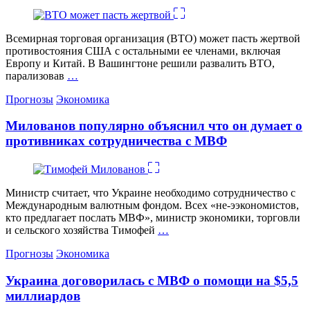
Всемирная торговая организация (ВТО) может пасть жертвой
противостояния США с остальными ее членами, включая
Европу и Китай. В Вашингтоне решили развалить ВТО,
парализовав
…
Категории
Прогнозы
Экономика
Милованов популярно объяснил что он думает о
противниках сотрудничества с МВФ
Министр считает, что Украине необходимо сотрудничество с
Международным валютным фондом. Всех «не-ээкономистов,
кто предлагает послать МВФ», министр экономики, торговли
и сельского хозяйства Тимофей
…
Категории
Прогнозы
Экономика
Украина договорилась с МВФ о помощи на $5,5
миллиардов