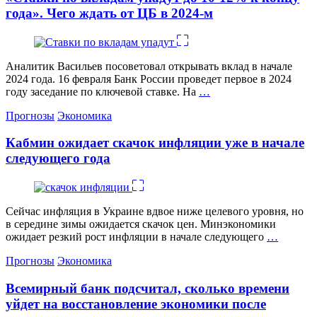
года». Чего ждать от ЦБ в 2024-м
Аналитик Васильев посоветовал открывать вклад в начале
2024 года. 16 февраля Банк России проведет первое в 2024
году заседание по ключевой ставке. На
…
Категории
Прогнозы
Экономика
Кабмин ожидает скачок инфляции уже в начале
следующего года
Сейчас инфляция в Украине вдвое ниже целевого уровня, но
в середине зимы ожидается скачок цен. Минэкономики
ожидает резкий рост инфляции в начале следующего
…
Категории
Прогнозы
Экономика
Всемирный банк подсчитал, сколько времени
уйдет на восстановление экономики после