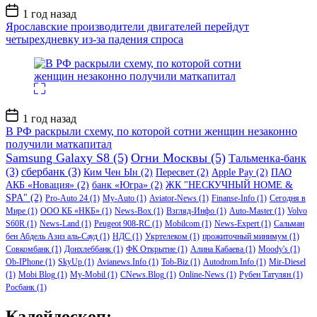
Дата
1 год назад
записи
Ярославские производители двигателей перейдут
четырехдневку из-за падения спроса
Дата
1 год назад
записи
В РФ раскрыли схему, по которой сотни женщин незаконно
получили маткапитал
Samsung Galaxy S8
(5)
Огни Москвы
(5)
Тальменка-банк
(3)
сбербанк
(3)
Ким Чен Ын
(2)
Пересвет
(2)
Apple Pay
(2)
ПАО
АКБ «Новация»
(2)
банк «Югра»
(2)
ЖК "НЕСКУЧНЫЙ HOME &
SPA"
(2)
Pro-Auto 24
(1)
My-Auto
(1)
Aviator-News
(1)
Finanse-Info
(1)
Сегодня в
Мире
(1)
ООО КБ «НКБ»
(1)
News-Box
(1)
Взгляд-Инфо
(1)
Auto-Master
(1)
Volvo
S60R
(1)
News-Land
(1)
Peugeot 908-RC
(1)
Mobilcom
(1)
News-Expert
(1)
Сальман
бен Абдель Азиз аль-Сауд
(1)
НДС
(1)
Укртелеком
(1)
прожиточный минимум
(1)
Совкомбанк
(1)
Донхлеббанк
(1)
ФК Открытие
(1)
Алина Кабаева
(1)
Moody's
(1)
Ob-IPhone
(1)
SkyUp
(1)
Avianews.Info
(1)
Tob-Biz
(1)
Autodrom.Info
(1)
Mir-Diesel
(1)
Mobi Blog
(1)
My-Mobil
(1)
CNews.Blog
(1)
Online-News
(1)
Рубен Татулян
(1)
Росбанк
(1)
Калейдоскоп: