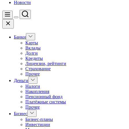
Новости
Поиск
Меню
Цвет
Закрыть
переключателя
Показать
Банки
подменю
Карты
Вклады
Долги
Кредиты
Лицензии, рейтинги
Страхование
Прочее
Показать
Деньги
подменю
Налоги
Накопления
Пенсионный фонд
Платёжные системы
Прочее
Показать
Бизнес
подменю
Бизнес-планы
Инвестиции