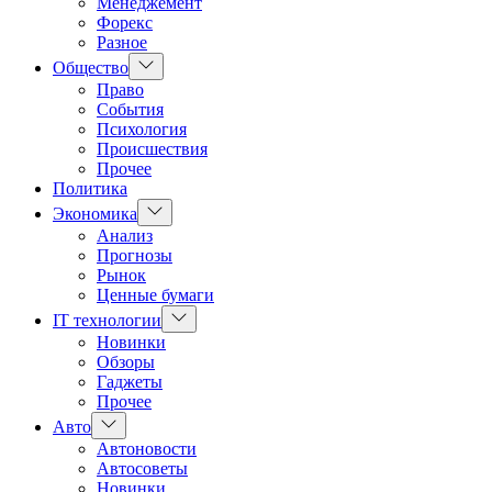
Менеджемент
Форекс
Разное
Показать
Общество
подменю
Право
События
Психология
Происшествия
Прочее
Политика
Показать
Экономика
подменю
Анализ
Прогнозы
Рынок
Ценные бумаги
Показать
IT технологии
подменю
Новинки
Обзоры
Гаджеты
Прочее
Показать
Авто
подменю
Автоновости
Автосоветы
Новинки