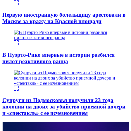
Первую иностранную болельщицу арестовали в
Москве за кражу на Красной площади
В Пуэрто-Рико впервые в истории разбился
пилот реактивного ранца
Супруги из Подмосковья получили 23 года
колонии на двоих за убийство приемной дочери
и «спектакль» с ее исчезновением