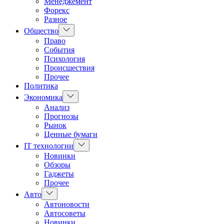
Менеджемент
Форекс
Разное
Показать
Общество
подменю
Право
События
Психология
Происшествия
Прочее
Политика
Показать
Экономика
подменю
Анализ
Прогнозы
Рынок
Ценные бумаги
Показать
IT технологии
подменю
Новинки
Обзоры
Гаджеты
Прочее
Показать
Авто
подменю
Автоновости
Автосоветы
Новинки