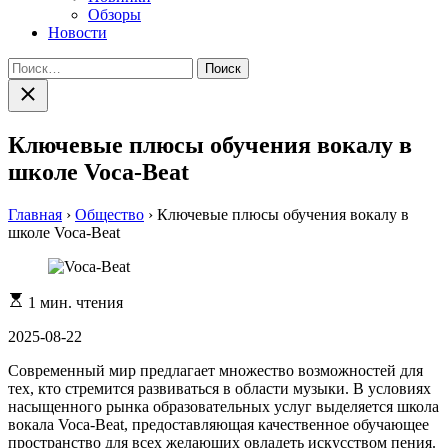
Обзоры
Новости
Найти:
Закрыть
поиск
Ключевые плюсы обучения вокалу в
школе Voca-Beat
Главная
›
Общество
›
Ключевые плюсы обучения вокалу в
школе Voca-Beat
Расчетное
1 мин. чтения
время
чтения
2025-08-22
Современный мир предлагает множество возможностей для
тех, кто стремится развиваться в области музыки. В условиях
насыщенного рынка образовательных услуг выделяется школа
вокала Voca-Beat, предоставляющая качественное обучающее
пространство для всех желающих овладеть искусством пения.