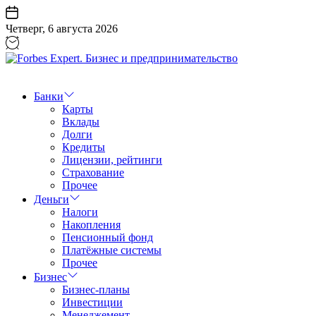
Перейти
к
Четверг, 6 августа 2026
содержанию
Forbes
Expert.
Бизнес
Банки
и
Карты
предпринимательство
Вклады
Долги
Кредиты
Лицензии, рейтинги
Страхование
Прочее
Деньги
Налоги
Накопления
Пенсионный фонд
Платёжные системы
Прочее
Бизнес
Бизнес-планы
Инвестиции
Менеджемент