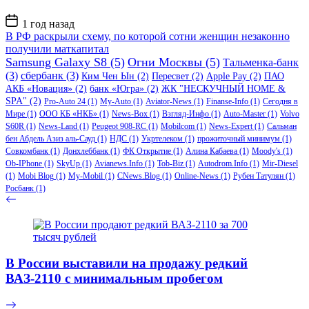
Дата
1 год назад
записи
В РФ раскрыли схему, по которой сотни женщин незаконно
получили маткапитал
Samsung Galaxy S8
(5)
Огни Москвы
(5)
Тальменка-банк
(3)
сбербанк
(3)
Ким Чен Ын
(2)
Пересвет
(2)
Apple Pay
(2)
ПАО
АКБ «Новация»
(2)
банк «Югра»
(2)
ЖК "НЕСКУЧНЫЙ HOME &
SPA"
(2)
Pro-Auto 24
(1)
My-Auto
(1)
Aviator-News
(1)
Finanse-Info
(1)
Сегодня в
Мире
(1)
ООО КБ «НКБ»
(1)
News-Box
(1)
Взгляд-Инфо
(1)
Auto-Master
(1)
Volvo
S60R
(1)
News-Land
(1)
Peugeot 908-RC
(1)
Mobilcom
(1)
News-Expert
(1)
Сальман
бен Абдель Азиз аль-Сауд
(1)
НДС
(1)
Укртелеком
(1)
прожиточный минимум
(1)
Совкомбанк
(1)
Донхлеббанк
(1)
ФК Открытие
(1)
Алина Кабаева
(1)
Moody's
(1)
Ob-IPhone
(1)
SkyUp
(1)
Avianews.Info
(1)
Tob-Biz
(1)
Autodrom.Info
(1)
Mir-Diesel
(1)
Mobi Blog
(1)
My-Mobil
(1)
CNews.Blog
(1)
Online-News
(1)
Рубен Татулян
(1)
Росбанк
(1)
В России выставили на продажу редкий
ВАЗ-2110 с минимальным пробегом