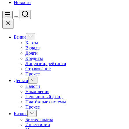
Новости
Поиск
Меню
Цвет
Закрыть
переключателя
Показать
Банки
подменю
Карты
Вклады
Долги
Кредиты
Лицензии, рейтинги
Страхование
Прочее
Показать
Деньги
подменю
Налоги
Накопления
Пенсионный фонд
Платёжные системы
Прочее
Показать
Бизнес
подменю
Бизнес-планы
Инвестиции