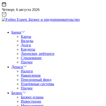
Перейти
к
Четверг, 6 августа 2026
содержанию
Forbes
Expert.
Бизнес
Банки
и
Карты
предпринимательство
Вклады
Долги
Кредиты
Лицензии, рейтинги
Страхование
Прочее
Деньги
Налоги
Накопления
Пенсионный фонд
Платёжные системы
Прочее
Бизнес
Бизнес-планы
Инвестиции
Менеджемент