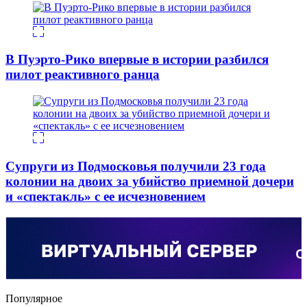
В Пуэрто-Рико впервые в истории разбился
пилот реактивного ранца
Супруги из Подмосковья получили 23 года
колонии на двоих за убийство приемной дочери
и «спектакль» с ее исчезновением
Популярное