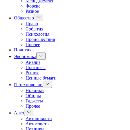
Менеджемент
Форекс
Разное
Показать
Общество
подменю
Право
События
Психология
Происшествия
Прочее
Политика
Показать
Экономика
подменю
Анализ
Прогнозы
Рынок
Ценные бумаги
Показать
IT технологии
подменю
Новинки
Обзоры
Гаджеты
Прочее
Показать
Авто
подменю
Автоновости
Автосоветы
Новинки