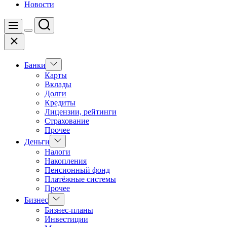
Новости
Поиск
Меню
Цвет
Закрыть
переключателя
Показать
Банки
подменю
Карты
Вклады
Долги
Кредиты
Лицензии, рейтинги
Страхование
Прочее
Показать
Деньги
подменю
Налоги
Накопления
Пенсионный фонд
Платёжные системы
Прочее
Показать
Бизнес
подменю
Бизнес-планы
Инвестиции