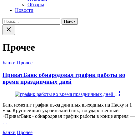
Обзоры
Новости
Найти:
Закрыть
поиск
Прочее
Категории
Банки
Прочее
ПриватБанк обнародовал график работы во
время праздничных дней
Банк изменит график из-за длинных выходных на Пасху и 1
мая. Крупнейший украинский банк, государственный
«ПриватБанк» обнародовал график работы в конце апреля —
…
Категории
Банки
Прочее