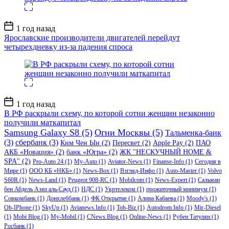
Дата
1 год назад
записи
Ярославские производители двигателей перейдут
четырехдневку из-за падения спроса
Дата
1 год назад
записи
В РФ раскрыли схему, по которой сотни женщин незаконно
получили маткапитал
Samsung Galaxy S8
(5)
Огни Москвы
(5)
Тальменка-банк
(3)
сбербанк
(3)
Ким Чен Ын
(2)
Пересвет
(2)
Apple Pay
(2)
ПАО
АКБ «Новация»
(2)
банк «Югра»
(2)
ЖК "НЕСКУЧНЫЙ HOME &
SPA"
(2)
Pro-Auto 24
(1)
My-Auto
(1)
Aviator-News
(1)
Finanse-Info
(1)
Сегодня в
Мире
(1)
ООО КБ «НКБ»
(1)
News-Box
(1)
Взгляд-Инфо
(1)
Auto-Master
(1)
Volvo
S60R
(1)
News-Land
(1)
Peugeot 908-RC
(1)
Mobilcom
(1)
News-Expert
(1)
Сальман
бен Абдель Азиз аль-Сауд
(1)
НДС
(1)
Укртелеком
(1)
прожиточный минимум
(1)
Совкомбанк
(1)
Донхлеббанк
(1)
ФК Открытие
(1)
Алина Кабаева
(1)
Moody's
(1)
Ob-IPhone
(1)
SkyUp
(1)
Avianews.Info
(1)
Tob-Biz
(1)
Autodrom.Info
(1)
Mir-Diesel
(1)
Mobi Blog
(1)
My-Mobil
(1)
CNews.Blog
(1)
Online-News
(1)
Рубен Татулян
(1)
Росбанк
(1)