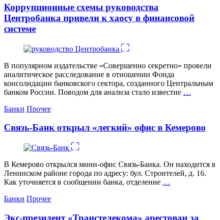
Коррупционные схемы руководства
Центробанка привели к хаосу в финансовой
системе
В популярном издательстве «Совершенно секретно» провели
аналитическое расследование в отношении Фонда
консолидации банковского сектора, созданного Центральным
банком России. Поводом для анализа стало известие
…
Категории
Банки
Прочее
Связь-Банк открыл «легкий» офис в Кемерово
В Кемерово открылся мини-офис Связь-Банка. Он находится в
Ленинском районе города по адресу: бул. Строителей, д. 16.
Как уточняется в сообщении банка, отделение
…
Категории
Банки
Прочее
Экс-президент «Транстелекома» арестован за