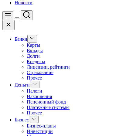
Новости
Поиск
Меню
Цвет
Закрыть
переключателя
Показать
Банки
подменю
Карты
Вклады
Долги
Кредиты
Лицензии, рейтинги
Страхование
Прочее
Показать
Деньги
подменю
Налоги
Накопления
Пенсионный фонд
Платёжные системы
Прочее
Показать
Бизнес
подменю
Бизнес-планы
Инвестиции