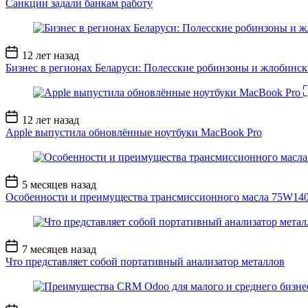
Санкции задали банкам работу
Дата
12 лет назад
записи
Бизнес в регионах Беларуси: Полесские робинзоны и жлобинс
Дата
12 лет назад
записи
Apple выпустила обновлённые ноутбуки MacBook Pro
Дата
5 месяцев назад
записи
Особенности и преимущества трансмиссионного масла 75W14
Дата
7 месяцев назад
записи
Что представляет собой портативный анализатор металлов