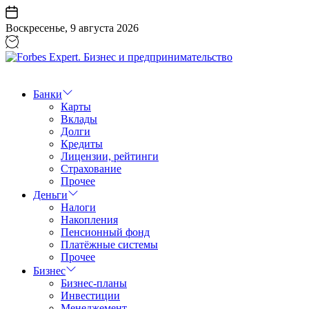
Перейти
к
Воскресенье, 9 августа 2026
содержанию
Forbes
Expert.
Бизнес
Банки
и
Карты
предпринимательство
Вклады
Долги
Кредиты
Лицензии, рейтинги
Страхование
Прочее
Деньги
Налоги
Накопления
Пенсионный фонд
Платёжные системы
Прочее
Бизнес
Бизнес-планы
Инвестиции
Менеджемент