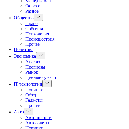
Менеджемент
Форекс
Разное
Показать
Общество
подменю
Право
События
Психология
Происшествия
Прочее
Политика
Показать
Экономика
подменю
Анализ
Прогнозы
Рынок
Ценные бумаги
Показать
IT технологии
подменю
Новинки
Обзоры
Гаджеты
Прочее
Показать
Авто
подменю
Автоновости
Автосоветы
Новинки