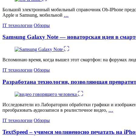
Большой электронный мобильный справочник Ob-IPhone предст
Apple и Samsung, мобильной
…
Категории
IT технологии
Обзоры
Samsung Galaxy Note — новаторская идея в смар
Вспоминаю время, когда вышел этот смартфон: на форумах люди
Категории
IT технологии
Обзоры
Разработана технология, позволяющая превратит
Исследователи из Лаборатории обработки графики и изображен
преобразовать аудиозаписи в реалистичное видео,
…
Категории
IT технологии
Обзоры
TextSpeed – учимся молниеносно печатать на iPho