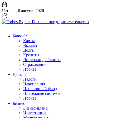
Перейти
к
Четверг, 6 августа 2026
содержанию
Forbes
Expert.
Бизнес
Банки
и
Карты
предпринимательство
Вклады
Долги
Кредиты
Лицензии, рейтинги
Страхование
Прочее
Деньги
Налоги
Накопления
Пенсионный фонд
Платёжные системы
Прочее
Бизнес
Бизнес-планы
Инвестиции
Менеджемент