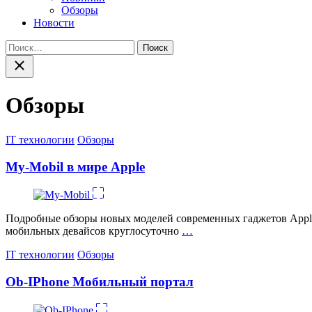
Обзоры
Новости
Найти:
Закрыть
поиск
Обзоры
Категории
IT технологии
Обзоры
My-Mobil в мире Apple
Подробные обзоры новых моделей современных гаджетов Apple
мобильных девайсов круглосуточно
…
Категории
IT технологии
Обзоры
Ob-IPhone Мобильный портал