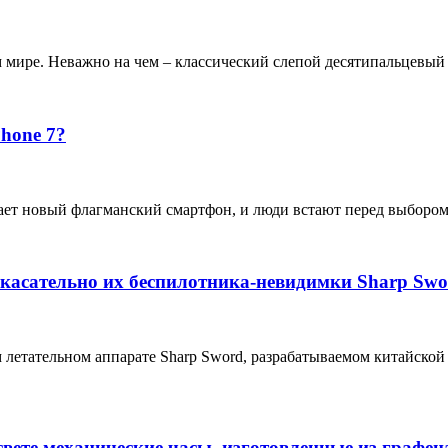
м мире. Неважно на чем – классический слепой десятипальцевы
Phone 7?
кает новый флагманский смартфон, и люди встают перед выбором
асательно их беспилотника-невидимки Sharp Swo
етательном аппарате Sharp Sword, разрабатываемом китайской ав
ете механические часы, изготовленные из графен