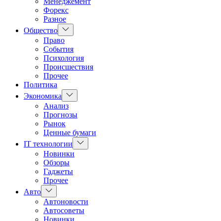
Менеджемент
Форекс
Разное
Показать
Общество
подменю
Право
События
Психология
Происшествия
Прочее
Политика
Показать
Экономика
подменю
Анализ
Прогнозы
Рынок
Ценные бумаги
Показать
IT технологии
подменю
Новинки
Обзоры
Гаджеты
Прочее
Показать
Авто
подменю
Автоновости
Автосоветы
Новинки