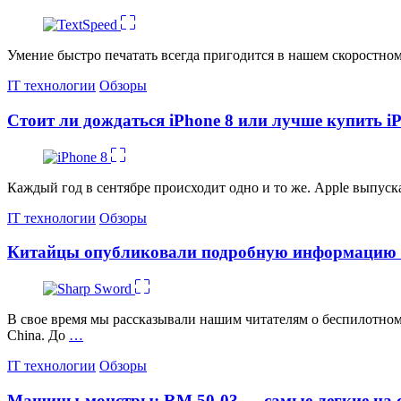
Умение быстро печатать всегда пригодится в нашем скоростно
Категории
IT технологии
Обзоры
Стоит ли дождаться iPhone 8 или лучше купить i
Каждый год в сентябре происходит одно и то же. Apple выпус
Категории
IT технологии
Обзоры
Китайцы опубликовали подробную информацию к
В свое время мы рассказывали нашим читателям о беспилотном л
China. До
…
Категории
IT технологии
Обзоры
Машины-монстры: RM 50-03 — самые легкие на св