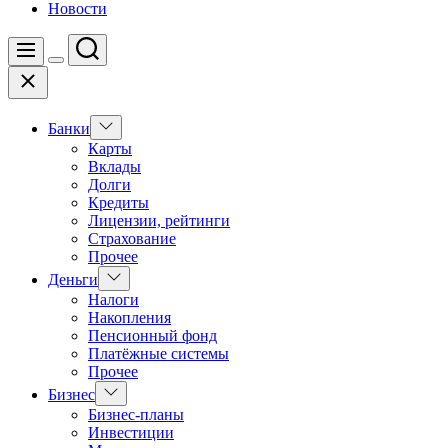
Новости
Поиск
Меню
Цвет
Закрыть
переключателя
Показать
Банки
подменю
Карты
Вклады
Долги
Кредиты
Лицензии, рейтинги
Страхование
Прочее
Показать
Деньги
подменю
Налоги
Накопления
Пенсионный фонд
Платёжные системы
Прочее
Показать
Бизнес
подменю
Бизнес-планы
Инвестиции