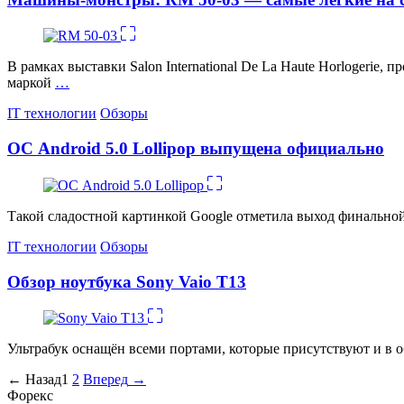
В рамках выставки Salon International De La Haute Horlogerie
маркой
…
Категории
IT технологии
Обзоры
ОС Android 5.0 Lollipop выпущена официально
Такой сладостной картинкой Google отметила выход финальной 
Категории
IT технологии
Обзоры
Обзор ноутбука Sony Vaio T13
Ультрабук оснащён всеми портами, которые присутствуют и в 
Пагинация
←
Назад
1
2
Вперед
→
Форекс