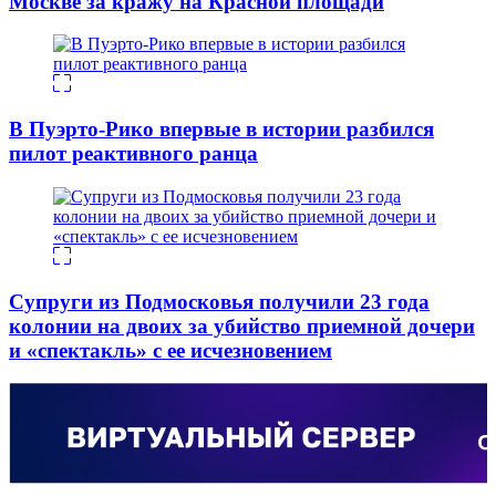
Москве за кражу на Красной площади
В Пуэрто-Рико впервые в истории разбился
пилот реактивного ранца
Супруги из Подмосковья получили 23 года
колонии на двоих за убийство приемной дочери
и «спектакль» с ее исчезновением