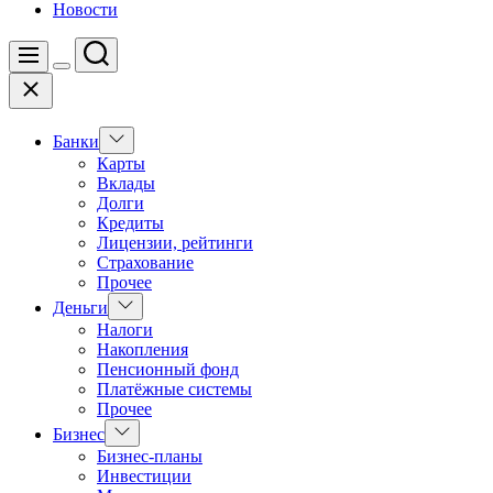
Новости
Поиск
Меню
Цвет
Закрыть
переключателя
Показать
Банки
подменю
Карты
Вклады
Долги
Кредиты
Лицензии, рейтинги
Страхование
Прочее
Показать
Деньги
подменю
Налоги
Накопления
Пенсионный фонд
Платёжные системы
Прочее
Показать
Бизнес
подменю
Бизнес-планы
Инвестиции