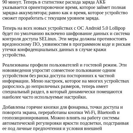
90 минут. Теперь в статистике расхода заряда АКБ
указывается ориентировочное время, которое займет полная
зарядка аккумулятора; равно как и время, которое устройство
сможет проработать с текущим уровнем заряда.
Теперь на всех новых устройствах с ОС Android 5.0 Lollipop
будет по умолчанию включено шифрование данных и система
контроля доступа SELinux. Эти меры должны противостоять
вредоносному ПО, уязвимостям в программном коде и рискам
утечки конфиденциальных данных в случае кражи
устройства.
Реализованы профили пользователей и гостевой режим. Эти
нововведения упростят совместное пользование одним
устройством без риска доступа посторонних к частной
информации. Меню настроек, которое на многих устройствах
разрослось до неприличных размеров, теперь имеет
специальный раздел, в который динамически помещаются
наиболее часто используемые настройки.
Добавлены горячие кнопки для фонарика, точки доступа и
поворота экрана, переработаны кнопки Wi-Fi, Bluetooth и
геопозиционирования. Можно влиять на работу системы
автоматической регулировки яркости подсветки, подстраивая
ее под личные предпочтения и условия внешней