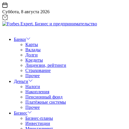
Перейти
к
Суббота, 8 августа 2026
содержанию
Forbes
Expert.
Бизнес
Банки
и
Карты
предпринимательство
Вклады
Долги
Кредиты
Лицензии, рейтинги
Страхование
Прочее
Деньги
Налоги
Накопления
Пенсионный фонд
Платёжные системы
Прочее
Бизнес
Бизнес-планы
Инвестиции
Менеджемент