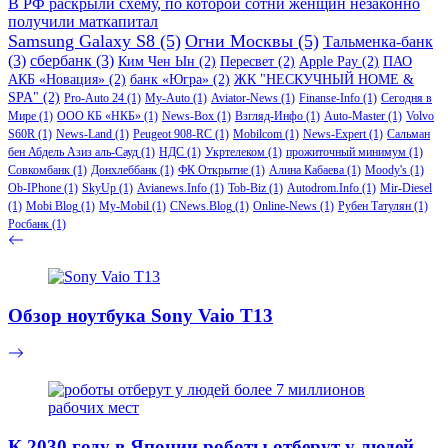
В РФ раскрыли схему, по которой сотни женщин незаконно
получили маткапитал
Samsung Galaxy S8
(5)
Огни Москвы
(5)
Тальменка-банк
(3)
сбербанк
(3)
Ким Чен Ын
(2)
Пересвет
(2)
Apple Pay
(2)
ПАО
АКБ «Новация»
(2)
банк «Югра»
(2)
ЖК "НЕСКУЧНЫЙ HOME &
SPA"
(2)
Pro-Auto 24
(1)
My-Auto
(1)
Aviator-News
(1)
Finanse-Info
(1)
Сегодня в
Мире
(1)
ООО КБ «НКБ»
(1)
News-Box
(1)
Взгляд-Инфо
(1)
Auto-Master
(1)
Volvo
S60R
(1)
News-Land
(1)
Peugeot 908-RC
(1)
Mobilcom
(1)
News-Expert
(1)
Сальман
бен Абдель Азиз аль-Сауд
(1)
НДС
(1)
Укртелеком
(1)
прожиточный минимум
(1)
Совкомбанк
(1)
Донхлеббанк
(1)
ФК Открытие
(1)
Алина Кабаева
(1)
Moody's
(1)
Ob-IPhone
(1)
SkyUp
(1)
Avianews.Info
(1)
Tob-Biz
(1)
Autodrom.Info
(1)
Mir-Diesel
(1)
Mobi Blog
(1)
My-Mobil
(1)
CNews.Blog
(1)
Online-News
(1)
Рубен Татулян
(1)
Росбанк
(1)
Обзор ноутбука Sony Vaio T13
К 2030 году в Японии роботы отберут у людей