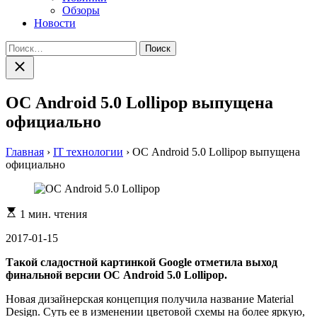
Обзоры
Новости
Найти:
Закрыть
поиск
ОС Android 5.0 Lollipop выпущена
официально
Главная
›
IT технологии
›
ОС Android 5.0 Lollipop выпущена
официально
Расчетное
1 мин. чтения
время
чтения
2017-01-15
Такой сладостной картинкой Google отметила выход
финальной версии ОС Android 5.0 Lollipop.
Новая дизайнерская концепция получила название Material
Design. Суть ее в изменении цветовой схемы на более яркую,