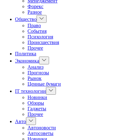
Менеджемент
Форекс
Разное
Показать
Общество
подменю
Право
События
Психология
Происшествия
Прочее
Политика
Показать
Экономика
подменю
Анализ
Прогнозы
Рынок
Ценные бумаги
Показать
IT технологии
подменю
Новинки
Обзоры
Гаджеты
Прочее
Показать
Авто
подменю
Автоновости
Автосоветы
Новинки