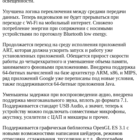
освещенности.
Улучшена логика переключения между средами передачи
данных. Теперь видеовызов не будет прерываться при
переходе с Wi-Fi на мобильный интернет. Снижено
потребление энергии при сопряжении с носимыми
устройствами по протоколу Bluetooth low energy.
Продолжается переход на среду исполнения приложений
ART, которая должна ускорить запуск и работу уже
установленных приложений. Обещается прирост скорости
работы до четырехкратного и уменьшение объема памяти,
занимаемого фоновыми приложениями. Внедрена поддержка
64-битных вычислений на базе архитектур ARM, x86, и MIPS,
ряд приложений Google уже переписаны под новые условия,
также поддерживаются 64-битные приложения Java.
Уменьшены задержки при воспроизведении аудио, внедрена
поддержка многоканального звука, вплоть до формата 7.1.
Поддерживается стандарт USB Audio, а значит, теперь к
устройству можно подключать совместимые микрофоны,
акустику, усилители с ЦАП и микшеры и прочее.
Поддерживается графическая библиотека OpenGL ES 3.1 с
новыми возможностями написания шейдеров, режимов
отрисовки, сглаживания, тесселяции и т.д.. Фотографам