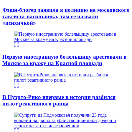
Фэшн-блогер заявила в полицию на московского
таксиста-насильника, там ее назвали
«психичкой»
Первую иностранную болельщицу арестовали в
Москве за кражу на Красной площади
В Пуэрто-Рико впервые в истории разбился
пилот реактивного ранца