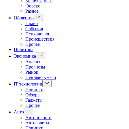
Менеджемент
Форекс
Разное
Показать
Общество
подменю
Право
События
Психология
Происшествия
Прочее
Политика
Показать
Экономика
подменю
Анализ
Прогнозы
Рынок
Ценные бумаги
Показать
IT технологии
подменю
Новинки
Обзоры
Гаджеты
Прочее
Показать
Авто
подменю
Автоновости
Автосоветы
Новинки