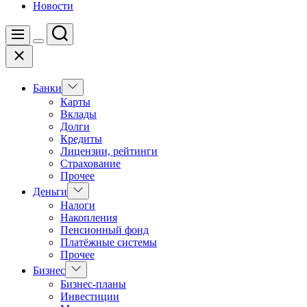
Новости
Поиск
Меню
Цвет
Закрыть
переключателя
Показать
Банки
подменю
Карты
Вклады
Долги
Кредиты
Лицензии, рейтинги
Страхование
Прочее
Показать
Деньги
подменю
Налоги
Накопления
Пенсионный фонд
Платёжные системы
Прочее
Показать
Бизнес
подменю
Бизнес-планы
Инвестиции