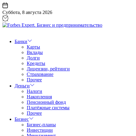
Перейти
к
Суббота, 8 августа 2026
содержанию
Forbes
Expert.
Бизнес
Банки
и
Карты
предпринимательство
Вклады
Долги
Кредиты
Лицензии, рейтинги
Страхование
Прочее
Деньги
Налоги
Накопления
Пенсионный фонд
Платёжные системы
Прочее
Бизнес
Бизнес-планы
Инвестиции
Менеджемент