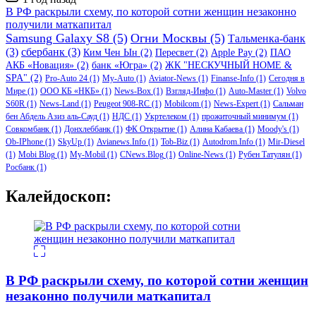
записи
В РФ раскрыли схему, по которой сотни женщин незаконно
получили маткапитал
Samsung Galaxy S8
(5)
Огни Москвы
(5)
Тальменка-банк
(3)
сбербанк
(3)
Ким Чен Ын
(2)
Пересвет
(2)
Apple Pay
(2)
ПАО
АКБ «Новация»
(2)
банк «Югра»
(2)
ЖК "НЕСКУЧНЫЙ HOME &
SPA"
(2)
Pro-Auto 24
(1)
My-Auto
(1)
Aviator-News
(1)
Finanse-Info
(1)
Сегодня в
Мире
(1)
ООО КБ «НКБ»
(1)
News-Box
(1)
Взгляд-Инфо
(1)
Auto-Master
(1)
Volvo
S60R
(1)
News-Land
(1)
Peugeot 908-RC
(1)
Mobilcom
(1)
News-Expert
(1)
Сальман
бен Абдель Азиз аль-Сауд
(1)
НДС
(1)
Укртелеком
(1)
прожиточный минимум
(1)
Совкомбанк
(1)
Донхлеббанк
(1)
ФК Открытие
(1)
Алина Кабаева
(1)
Moody's
(1)
Ob-IPhone
(1)
SkyUp
(1)
Avianews.Info
(1)
Tob-Biz
(1)
Autodrom.Info
(1)
Mir-Diesel
(1)
Mobi Blog
(1)
My-Mobil
(1)
CNews.Blog
(1)
Online-News
(1)
Рубен Татулян
(1)
Росбанк
(1)
Калейдоскоп:
В РФ раскрыли схему, по которой сотни женщин
незаконно получили маткапитал