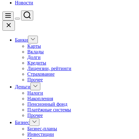
Новости
Поиск
Меню
Цвет
Закрыть
переключателя
Показать
Банки
подменю
Карты
Вклады
Долги
Кредиты
Лицензии, рейтинги
Страхование
Прочее
Показать
Деньги
подменю
Налоги
Накопления
Пенсионный фонд
Платёжные системы
Прочее
Показать
Бизнес
подменю
Бизнес-планы
Инвестиции