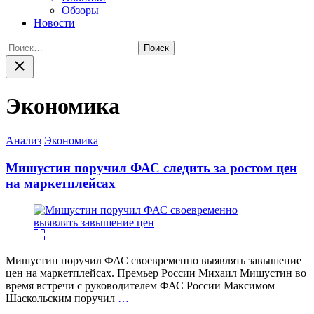
Обзоры
Новости
Найти:
Закрыть
поиск
Экономика
Категории
Анализ
Экономика
Мишустин поручил ФАС следить за ростом цен
на маркетплейсах
Мишустин поручил ФАС своевременно выявлять завышение
цен на маркетплейсах. Премьер России Михаил Мишустин во
время встречи с руководителем ФАС России Максимом
Шаскольским поручил
…