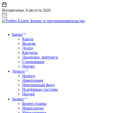
Перейти
к
Воскресенье, 9 августа 2026
содержанию
Forbes
Expert.
Бизнес
Банки
и
Карты
предпринимательство
Вклады
Долги
Кредиты
Лицензии, рейтинги
Страхование
Прочее
Деньги
Налоги
Накопления
Пенсионный фонд
Платёжные системы
Прочее
Бизнес
Бизнес-планы
Инвестиции
Менеджемент