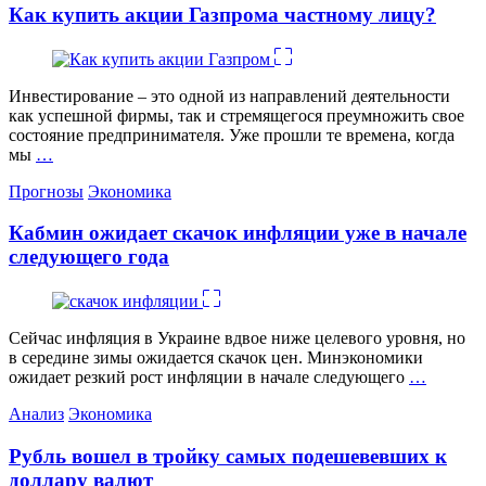
Как купить акции Газпрома частному лицу?
Инвестирование – это одной из направлений деятельности
как успешной фирмы, так и стремящегося преумножить свое
состояние предпринимателя. Уже прошли те времена, когда
мы
…
Категории
Прогнозы
Экономика
Кабмин ожидает скачок инфляции уже в начале
следующего года
Сейчас инфляция в Украине вдвое ниже целевого уровня, но
в середине зимы ожидается скачок цен. Минэкономики
ожидает резкий рост инфляции в начале следующего
…
Категории
Анализ
Экономика
Рубль вошел в тройку самых подешевевших к
доллару валют