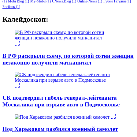
(1)
Mobi Blog
(1)
My-Mobil
(1)
CNews.Blog
(1)
Online-News
(1)
Рубен Татулян
(1)
Росбанк
(1)
Калейдоскоп:
В РФ раскрыли схему, по которой сотни женщин
незаконно получили маткапитал
СК подтвердил гибель генерал-лейтенанта
Москалика при взрыве авто в Подмосковье
Под Харьковом разбился военный самолет