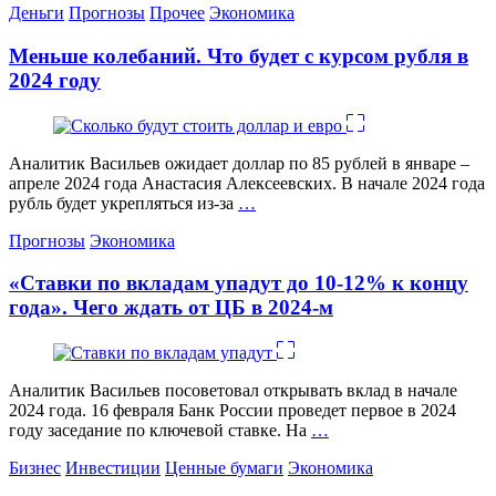
Категории
Деньги
Прогнозы
Прочее
Экономика
Меньше колебаний. Что будет с курсом рубля в
2024 году
Аналитик Васильев ожидает доллар по 85 рублей в январе –
апреле 2024 года Анастасия Алексеевских. В начале 2024 года
рубль будет укрепляться из-за
…
Категории
Прогнозы
Экономика
«Ставки по вкладам упадут до 10-12% к концу
года». Чего ждать от ЦБ в 2024-м
Аналитик Васильев посоветовал открывать вклад в начале
2024 года. 16 февраля Банк России проведет первое в 2024
году заседание по ключевой ставке. На
…
Категории
Бизнес
Инвестиции
Ценные бумаги
Экономика