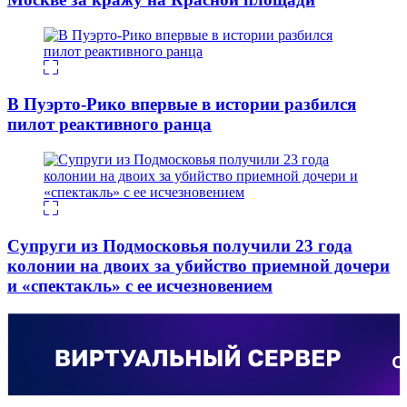
В Пуэрто-Рико впервые в истории разбился
пилот реактивного ранца
Супруги из Подмосковья получили 23 года
колонии на двоих за убийство приемной дочери
и «спектакль» с ее исчезновением