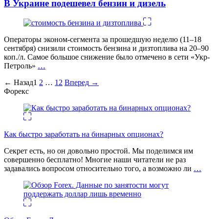
В Украине подешевел бензин и дизель
Операторы эконом-сегмента за прошедшую неделю (11–18
сентября) снизили стоимость бензина и дизтоплива на 20–90
коп./л. Самое большое снижение было отмечено в сети «Укр-
Петроль»
…
Пагинация
←
Назад
1
2
…
12
Вперед
→
Форекс
записей
Как быстро заработать на бинарных опционах?
Секрет есть, но он довольно простой. Мы поделимся им
совершенно бесплатно! Многие наши читатели не раз
задавались вопросом относительно того, а возможно ли
…