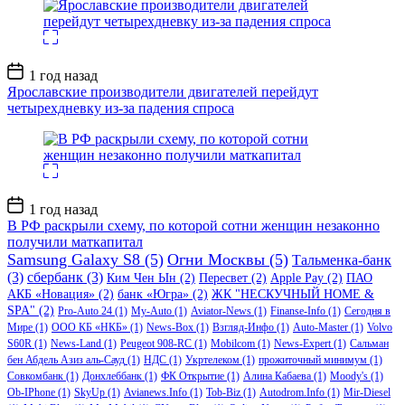
Дата
1 год назад
записи
Ярославские производители двигателей перейдут
четырехдневку из-за падения спроса
Дата
1 год назад
записи
В РФ раскрыли схему, по которой сотни женщин незаконно
получили маткапитал
Samsung Galaxy S8
(5)
Огни Москвы
(5)
Тальменка-банк
(3)
сбербанк
(3)
Ким Чен Ын
(2)
Пересвет
(2)
Apple Pay
(2)
ПАО
АКБ «Новация»
(2)
банк «Югра»
(2)
ЖК "НЕСКУЧНЫЙ HOME &
SPA"
(2)
Pro-Auto 24
(1)
My-Auto
(1)
Aviator-News
(1)
Finanse-Info
(1)
Сегодня в
Мире
(1)
ООО КБ «НКБ»
(1)
News-Box
(1)
Взгляд-Инфо
(1)
Auto-Master
(1)
Volvo
S60R
(1)
News-Land
(1)
Peugeot 908-RC
(1)
Mobilcom
(1)
News-Expert
(1)
Сальман
бен Абдель Азиз аль-Сауд
(1)
НДС
(1)
Укртелеком
(1)
прожиточный минимум
(1)
Совкомбанк
(1)
Донхлеббанк
(1)
ФК Открытие
(1)
Алина Кабаева
(1)
Moody's
(1)
Ob-IPhone
(1)
SkyUp
(1)
Avianews.Info
(1)
Tob-Biz
(1)
Autodrom.Info
(1)
Mir-Diesel