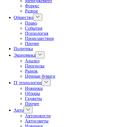
Менеджемент
Форекс
Разное
Показать
Общество
подменю
Право
События
Психология
Происшествия
Прочее
Политика
Показать
Экономика
подменю
Анализ
Прогнозы
Рынок
Ценные бумаги
Показать
IT технологии
подменю
Новинки
Обзоры
Гаджеты
Прочее
Показать
Авто
подменю
Автоновости
Автосоветы
Новинки