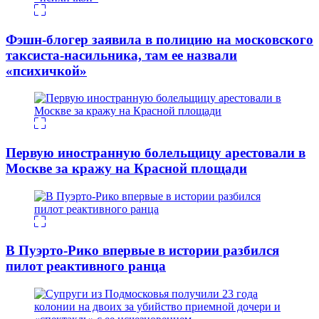
Фэшн-блогер заявила в полицию на московского
таксиста-насильника, там ее назвали
«психичкой»
Первую иностранную болельщицу арестовали в
Москве за кражу на Красной площади
В Пуэрто-Рико впервые в истории разбился
пилот реактивного ранца