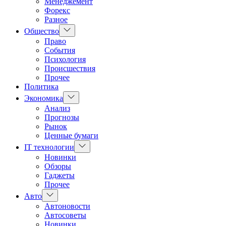
Менеджемент
Форекс
Разное
Показать
Общество
подменю
Право
События
Психология
Происшествия
Прочее
Политика
Показать
Экономика
подменю
Анализ
Прогнозы
Рынок
Ценные бумаги
Показать
IT технологии
подменю
Новинки
Обзоры
Гаджеты
Прочее
Показать
Авто
подменю
Автоновости
Автосоветы
Новинки