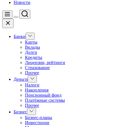
Новости
Поиск
Меню
Цвет
Закрыть
переключателя
Показать
Банки
подменю
Карты
Вклады
Долги
Кредиты
Лицензии, рейтинги
Страхование
Прочее
Показать
Деньги
подменю
Налоги
Накопления
Пенсионный фонд
Платёжные системы
Прочее
Показать
Бизнес
подменю
Бизнес-планы
Инвестиции