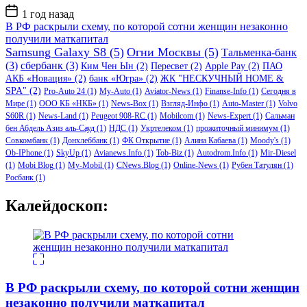
Дата
1 год назад
записи
В РФ раскрыли схему, по которой сотни женщин незаконно
получили маткапитал
Samsung Galaxy S8
(5)
Огни Москвы
(5)
Тальменка-банк
(3)
сбербанк
(3)
Ким Чен Ын
(2)
Пересвет
(2)
Apple Pay
(2)
ПАО
АКБ «Новация»
(2)
банк «Югра»
(2)
ЖК "НЕСКУЧНЫЙ HOME &
SPA"
(2)
Pro-Auto 24
(1)
My-Auto
(1)
Aviator-News
(1)
Finanse-Info
(1)
Сегодня в
Мире
(1)
ООО КБ «НКБ»
(1)
News-Box
(1)
Взгляд-Инфо
(1)
Auto-Master
(1)
Volvo
S60R
(1)
News-Land
(1)
Peugeot 908-RC
(1)
Mobilcom
(1)
News-Expert
(1)
Сальман
бен Абдель Азиз аль-Сауд
(1)
НДС
(1)
Укртелеком
(1)
прожиточный минимум
(1)
Совкомбанк
(1)
Донхлеббанк
(1)
ФК Открытие
(1)
Алина Кабаева
(1)
Moody's
(1)
Ob-IPhone
(1)
SkyUp
(1)
Avianews.Info
(1)
Tob-Biz
(1)
Autodrom.Info
(1)
Mir-Diesel
(1)
Mobi Blog
(1)
My-Mobil
(1)
CNews.Blog
(1)
Online-News
(1)
Рубен Татулян
(1)
Росбанк
(1)
Калейдоскоп:
В РФ раскрыли схему, по которой сотни женщин
незаконно получили маткапитал