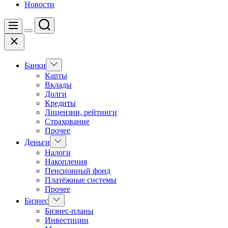
Новости
Поиск
Меню
Цвет
Закрыть
переключателя
Показать
Банки
подменю
Карты
Вклады
Долги
Кредиты
Лицензии, рейтинги
Страхование
Прочее
Показать
Деньги
подменю
Налоги
Накопления
Пенсионный фонд
Платёжные системы
Прочее
Показать
Бизнес
подменю
Бизнес-планы
Инвестиции