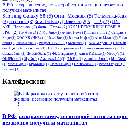
записи
В РФ раскрыли схему, по которой сотни женщин незаконно
получили маткапитал
Samsung Galaxy S8
(5)
Огни Москвы
(5)
Тальменка-банк
(3)
сбербанк
(3)
Ким Чен Ын
(2)
Пересвет
(2)
Apple Pay
(2)
ПАО
АКБ «Новация»
(2)
банк «Югра»
(2)
ЖК "НЕСКУЧНЫЙ HOME &
SPA"
(2)
Pro-Auto 24
(1)
My-Auto
(1)
Aviator-News
(1)
Finanse-Info
(1)
Сегодня в
Мире
(1)
ООО КБ «НКБ»
(1)
News-Box
(1)
Взгляд-Инфо
(1)
Auto-Master
(1)
Volvo
S60R
(1)
News-Land
(1)
Peugeot 908-RC
(1)
Mobilcom
(1)
News-Expert
(1)
Сальман
бен Абдель Азиз аль-Сауд
(1)
НДС
(1)
Укртелеком
(1)
прожиточный минимум
(1)
Совкомбанк
(1)
Донхлеббанк
(1)
ФК Открытие
(1)
Алина Кабаева
(1)
Moody's
(1)
Ob-IPhone
(1)
SkyUp
(1)
Avianews.Info
(1)
Tob-Biz
(1)
Autodrom.Info
(1)
Mir-Diesel
(1)
Mobi Blog
(1)
My-Mobil
(1)
CNews.Blog
(1)
Online-News
(1)
Рубен Татулян
(1)
Росбанк
(1)
Калейдоскоп:
В РФ раскрыли схему, по которой сотни женщин
незаконно получили маткапитал