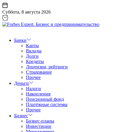
Перейти
к
Суббота, 8 августа 2026
содержанию
Forbes
Expert.
Бизнес
Банки
и
Карты
предпринимательство
Вклады
Долги
Кредиты
Лицензии, рейтинги
Страхование
Прочее
Деньги
Налоги
Накопления
Пенсионный фонд
Платёжные системы
Прочее
Бизнес
Бизнес-планы
Инвестиции
Менеджемент