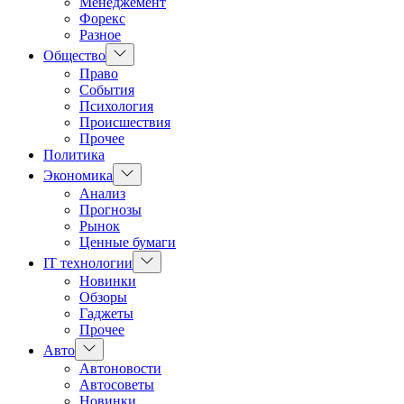
Менеджемент
Форекс
Разное
Показать
Общество
подменю
Право
События
Психология
Происшествия
Прочее
Политика
Показать
Экономика
подменю
Анализ
Прогнозы
Рынок
Ценные бумаги
Показать
IT технологии
подменю
Новинки
Обзоры
Гаджеты
Прочее
Показать
Авто
подменю
Автоновости
Автосоветы
Новинки