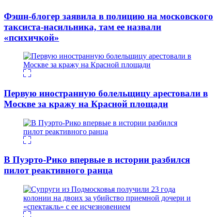
Фэшн-блогер заявила в полицию на московского
таксиста-насильника, там ее назвали
«психичкой»
Первую иностранную болельщицу арестовали в
Москве за кражу на Красной площади
В Пуэрто-Рико впервые в истории разбился
пилот реактивного ранца