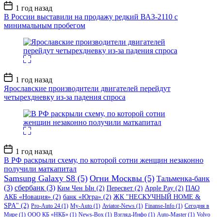
Дата
1 год назад
записи
В России выставили на продажу редкий ВАЗ-2110 с
минимальным пробегом
Дата
1 год назад
записи
Ярославские производители двигателей перейдут
четырехдневку из-за падения спроса
Дата
1 год назад
записи
В РФ раскрыли схему, по которой сотни женщин незаконно
получили маткапитал
Samsung Galaxy S8
(5)
Огни Москвы
(5)
Тальменка-банк
(3)
сбербанк
(3)
Ким Чен Ын
(2)
Пересвет
(2)
Apple Pay
(2)
ПАО
АКБ «Новация»
(2)
банк «Югра»
(2)
ЖК "НЕСКУЧНЫЙ HOME &
SPA"
(2)
Pro-Auto 24
(1)
My-Auto
(1)
Aviator-News
(1)
Finanse-Info
(1)
Сегодня в
Мире
(1)
ООО КБ «НКБ»
(1)
News-Box
(1)
Взгляд-Инфо
(1)
Auto-Master
(1)
Volvo