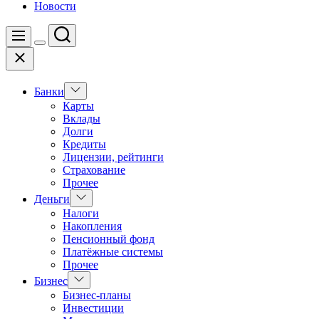
Новости
Поиск
Меню
Цвет
Закрыть
переключателя
Показать
Банки
подменю
Карты
Вклады
Долги
Кредиты
Лицензии, рейтинги
Страхование
Прочее
Показать
Деньги
подменю
Налоги
Накопления
Пенсионный фонд
Платёжные системы
Прочее
Показать
Бизнес
подменю
Бизнес-планы
Инвестиции