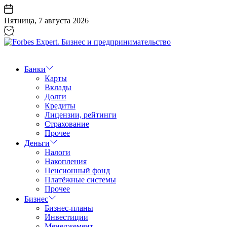
Перейти
к
Пятница, 7 августа 2026
содержанию
Forbes
Expert.
Бизнес
Банки
и
Карты
предпринимательство
Вклады
Долги
Кредиты
Лицензии, рейтинги
Страхование
Прочее
Деньги
Налоги
Накопления
Пенсионный фонд
Платёжные системы
Прочее
Бизнес
Бизнес-планы
Инвестиции
Менеджемент