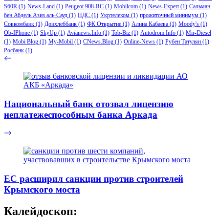
S60R
(1)
News-Land
(1)
Peugeot 908-RC
(1)
Mobilcom
(1)
News-Expert
(1)
Сальман
бен Абдель Азиз аль-Сауд
(1)
НДС
(1)
Укртелеком
(1)
прожиточный минимум
(1)
Совкомбанк
(1)
Донхлеббанк
(1)
ФК Открытие
(1)
Алина Кабаева
(1)
Moody's
(1)
Ob-IPhone
(1)
SkyUp
(1)
Avianews.Info
(1)
Tob-Biz
(1)
Autodrom.Info
(1)
Mir-Diesel
(1)
Mobi Blog
(1)
My-Mobil
(1)
CNews.Blog
(1)
Online-News
(1)
Рубен Татулян
(1)
Росбанк
(1)
Национальный банк отозвал лицензию
неплатежеспособным банка Аркада
ЕС расширил санкции против строителей
Крымского моста
Калейдоскоп: