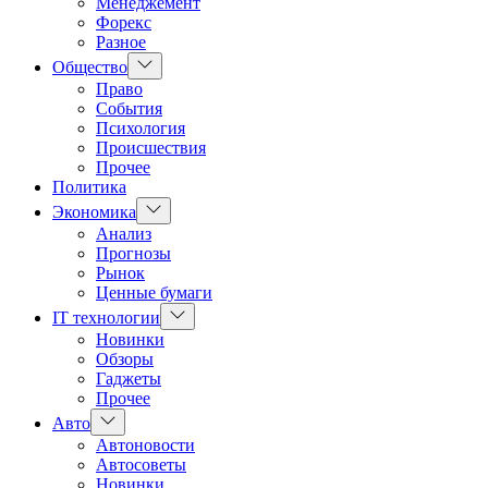
Менеджемент
Форекс
Разное
Показать
Общество
подменю
Право
События
Психология
Происшествия
Прочее
Политика
Показать
Экономика
подменю
Анализ
Прогнозы
Рынок
Ценные бумаги
Показать
IT технологии
подменю
Новинки
Обзоры
Гаджеты
Прочее
Показать
Авто
подменю
Автоновости
Автосоветы
Новинки