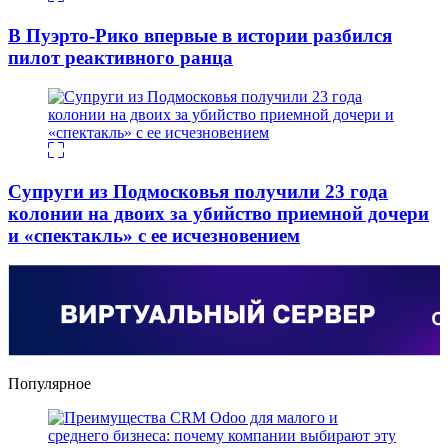
В Пуэрто-Рико впервые в истории разбился
пилот реактивного ранца
Супруги из Подмосковья получили 23 года
колонии на двоих за убийство приемной дочери
и «спектакль» с ее исчезновением
Популярное