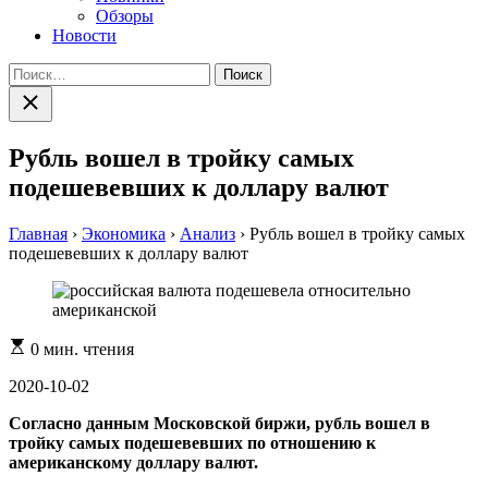
Обзоры
Новости
Найти:
Закрыть
поиск
Рубль вошел в тройку самых
подешевевших к доллару валют
Главная
›
Экономика
›
Анализ
›
Рубль вошел в тройку самых
подешевевших к доллару валют
Расчетное
0 мин. чтения
время
чтения
2020-10-02
Согласно данным Московской биржи, рубль вошел в
тройку самых подешевевших по отношению к
американскому доллару валют.