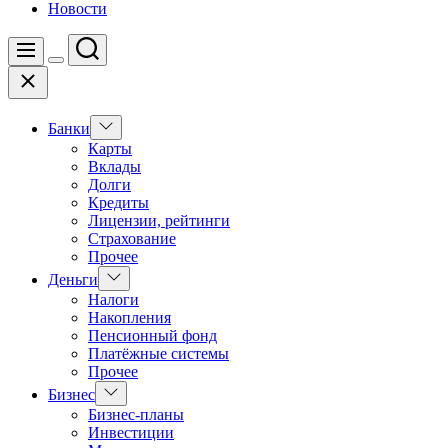
Новости
Поиск
Меню
Цвет
Закрыть
переключателя
Показать
Банки
подменю
Карты
Вклады
Долги
Кредиты
Лицензии, рейтинги
Страхование
Прочее
Показать
Деньги
подменю
Налоги
Накопления
Пенсионный фонд
Платёжные системы
Прочее
Показать
Бизнес
подменю
Бизнес-планы
Инвестиции