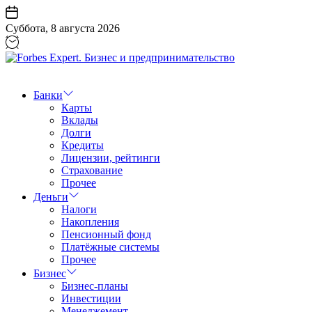
Перейти
к
Суббота, 8 августа 2026
содержанию
Forbes
Expert.
Бизнес
Банки
и
Карты
предпринимательство
Вклады
Долги
Кредиты
Лицензии, рейтинги
Страхование
Прочее
Деньги
Налоги
Накопления
Пенсионный фонд
Платёжные системы
Прочее
Бизнес
Бизнес-планы
Инвестиции
Менеджемент