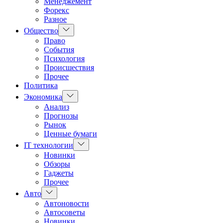
Менеджемент
Форекс
Разное
Показать
Общество
подменю
Право
События
Психология
Происшествия
Прочее
Политика
Показать
Экономика
подменю
Анализ
Прогнозы
Рынок
Ценные бумаги
Показать
IT технологии
подменю
Новинки
Обзоры
Гаджеты
Прочее
Показать
Авто
подменю
Автоновости
Автосоветы
Новинки