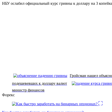
НБУ ослабил официальный курс гривны к доллару на 3 копейки,
Гройсман нашел объясн
подешевевших к доллару валют
министр финансов
Форекс