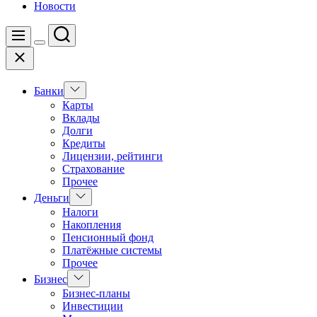
Новости
Поиск
Меню
Цвет
Закрыть
переключателя
Показать
Банки
подменю
Карты
Вклады
Долги
Кредиты
Лицензии, рейтинги
Страхование
Прочее
Показать
Деньги
подменю
Налоги
Накопления
Пенсионный фонд
Платёжные системы
Прочее
Показать
Бизнес
подменю
Бизнес-планы
Инвестиции