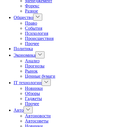
Менеджемент
Форекс
Разное
Показать
Общество
подменю
Право
События
Психология
Происшествия
Прочее
Политика
Показать
Экономика
подменю
Анализ
Прогнозы
Рынок
Ценные бумаги
Показать
IT технологии
подменю
Новинки
Обзоры
Гаджеты
Прочее
Показать
Авто
подменю
Автоновости
Автосоветы
Новинки