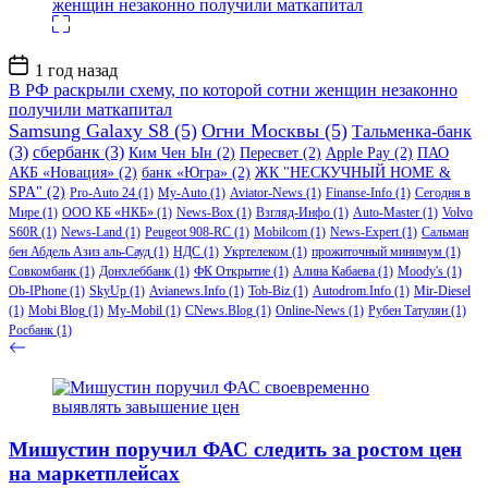
Дата
1 год назад
записи
В РФ раскрыли схему, по которой сотни женщин незаконно
получили маткапитал
Samsung Galaxy S8
(5)
Огни Москвы
(5)
Тальменка-банк
(3)
сбербанк
(3)
Ким Чен Ын
(2)
Пересвет
(2)
Apple Pay
(2)
ПАО
АКБ «Новация»
(2)
банк «Югра»
(2)
ЖК "НЕСКУЧНЫЙ HOME &
SPA"
(2)
Pro-Auto 24
(1)
My-Auto
(1)
Aviator-News
(1)
Finanse-Info
(1)
Сегодня в
Мире
(1)
ООО КБ «НКБ»
(1)
News-Box
(1)
Взгляд-Инфо
(1)
Auto-Master
(1)
Volvo
S60R
(1)
News-Land
(1)
Peugeot 908-RC
(1)
Mobilcom
(1)
News-Expert
(1)
Сальман
бен Абдель Азиз аль-Сауд
(1)
НДС
(1)
Укртелеком
(1)
прожиточный минимум
(1)
Совкомбанк
(1)
Донхлеббанк
(1)
ФК Открытие
(1)
Алина Кабаева
(1)
Moody's
(1)
Ob-IPhone
(1)
SkyUp
(1)
Avianews.Info
(1)
Tob-Biz
(1)
Autodrom.Info
(1)
Mir-Diesel
(1)
Mobi Blog
(1)
My-Mobil
(1)
CNews.Blog
(1)
Online-News
(1)
Рубен Татулян
(1)
Росбанк
(1)
Мишустин поручил ФАС следить за ростом цен
на маркетплейсах