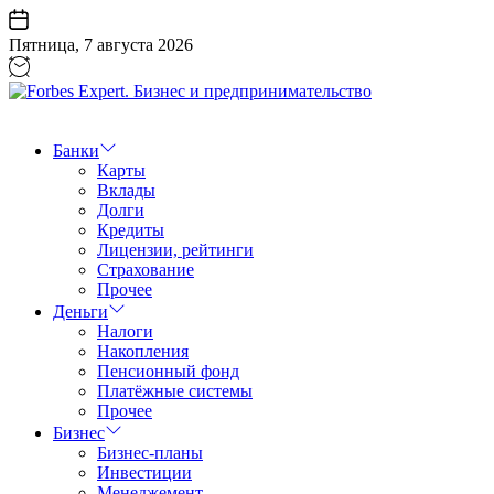
Перейти
к
Пятница, 7 августа 2026
содержанию
Forbes
Expert.
Бизнес
Банки
и
Карты
предпринимательство
Вклады
Долги
Кредиты
Лицензии, рейтинги
Страхование
Прочее
Деньги
Налоги
Накопления
Пенсионный фонд
Платёжные системы
Прочее
Бизнес
Бизнес-планы
Инвестиции
Менеджемент