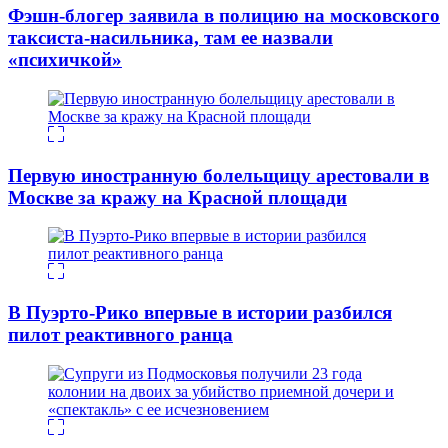
Фэшн-блогер заявила в полицию на московского
таксиста-насильника, там ее назвали
«психичкой»
Первую иностранную болельщицу арестовали в
Москве за кражу на Красной площади
В Пуэрто-Рико впервые в истории разбился
пилот реактивного ранца