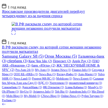
Дата
1 год назад
записи
Ярославские производители двигателей перейдут
четырехдневку из-за падения спроса
Дата
1 год назад
записи
В РФ раскрыли схему, по которой сотни женщин незаконно
получили маткапитал
Samsung Galaxy S8
(5)
Огни Москвы
(5)
Тальменка-банк
(3)
сбербанк
(3)
Ким Чен Ын
(2)
Пересвет
(2)
Apple Pay
(2)
ПАО
АКБ «Новация»
(2)
банк «Югра»
(2)
ЖК "НЕСКУЧНЫЙ HOME &
SPA"
(2)
Pro-Auto 24
(1)
My-Auto
(1)
Aviator-News
(1)
Finanse-Info
(1)
Сегодня в
Мире
(1)
ООО КБ «НКБ»
(1)
News-Box
(1)
Взгляд-Инфо
(1)
Auto-Master
(1)
Volvo
S60R
(1)
News-Land
(1)
Peugeot 908-RC
(1)
Mobilcom
(1)
News-Expert
(1)
Сальман
бен Абдель Азиз аль-Сауд
(1)
НДС
(1)
Укртелеком
(1)
прожиточный минимум
(1)
Совкомбанк
(1)
Донхлеббанк
(1)
ФК Открытие
(1)
Алина Кабаева
(1)
Moody's
(1)
Ob-IPhone
(1)
SkyUp
(1)
Avianews.Info
(1)
Tob-Biz
(1)
Autodrom.Info
(1)
Mir-Diesel
(1)
Mobi Blog
(1)
My-Mobil
(1)
CNews.Blog
(1)
Online-News
(1)
Рубен Татулян
(1)
Росбанк
(1)