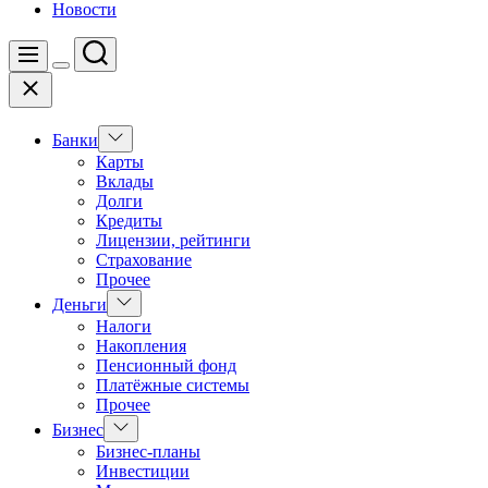
Новости
Поиск
Меню
Цвет
Закрыть
переключателя
Показать
Банки
подменю
Карты
Вклады
Долги
Кредиты
Лицензии, рейтинги
Страхование
Прочее
Показать
Деньги
подменю
Налоги
Накопления
Пенсионный фонд
Платёжные системы
Прочее
Показать
Бизнес
подменю
Бизнес-планы
Инвестиции