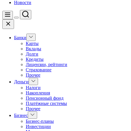
Новости
Поиск
Меню
Цвет
Закрыть
переключателя
Показать
Банки
подменю
Карты
Вклады
Долги
Кредиты
Лицензии, рейтинги
Страхование
Прочее
Показать
Деньги
подменю
Налоги
Накопления
Пенсионный фонд
Платёжные системы
Прочее
Показать
Бизнес
подменю
Бизнес-планы
Инвестиции