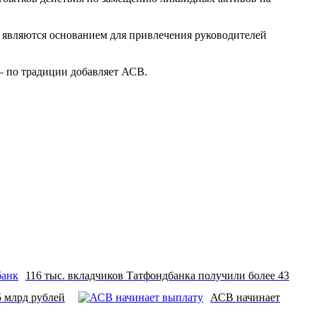
» являются основанием для привлечения руководителей
— по традиции добавляет АСВ.
116 тыс. вкладчиков Татфондбанка получили более 43
5 млрд рублей
АСВ начинает