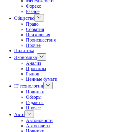
Менеджемент
Форекс
Разное
Показать
Общество
подменю
Право
События
Психология
Происшествия
Прочее
Политика
Показать
Экономика
подменю
Анализ
Прогнозы
Рынок
Ценные бумаги
Показать
IT технологии
подменю
Новинки
Обзоры
Гаджеты
Прочее
Показать
Авто
подменю
Автоновости
Автосоветы
Новинки