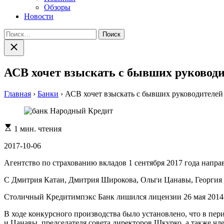
Обзоры
Новости
Найти:
Закрыть
поиск
АСВ хочет взыскать с бывших руководи
Главная
›
Банки
›
АСВ хочет взыскать с бывших руководителей
Расчетное
1 мин. чтения
время
чтения
2017-10-06
Агентство по страхованию вкладов 1 сентября 2017 года нап
С Дмитрия Катаи, Дмитрия Широкова, Ольги Цанавы, Георгия Ш
Столичный Кредитимпэкс Банк лишился лицензии 26 мая 2014-
В ходе конкурсного производства было установлено, что в пер
и Цанавы, председателя совета директоров Шкурко, а также ч