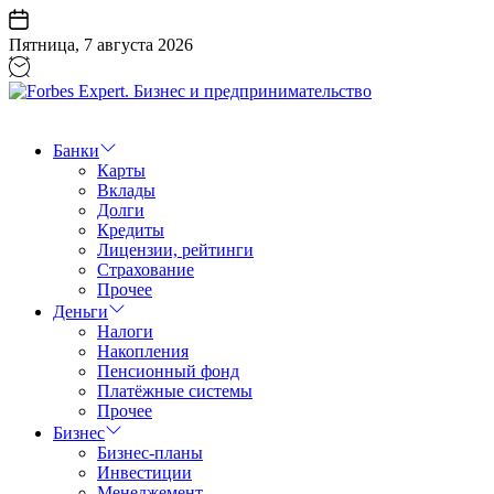
Перейти
к
Пятница, 7 августа 2026
содержанию
Forbes
Expert.
Бизнес
Банки
и
Карты
предпринимательство
Вклады
Долги
Кредиты
Лицензии, рейтинги
Страхование
Прочее
Деньги
Налоги
Накопления
Пенсионный фонд
Платёжные системы
Прочее
Бизнес
Бизнес-планы
Инвестиции
Менеджемент