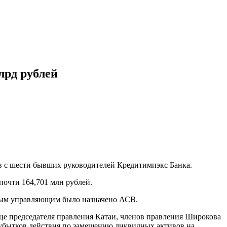
лрд рублей
в с шести бывших руководителей Кредитимпэкс Банка.
почти 164,701 млн рублей.
сным управляющим было назначено АСВ.
лице председателя правления Катаи, членов правления Широкова
 убытков действия по замещению ликвидных активов на