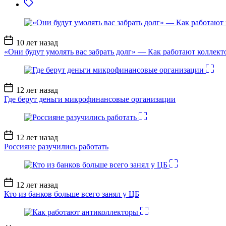
Дата
10 лет назад
записи
«Они будут умолять вас забрать долг» — Как работают коллект
Дата
12 лет назад
записи
Где берут деньги микрофинансовые организации
Дата
12 лет назад
записи
Россияне разучились работать
Дата
12 лет назад
записи
Кто из банков больше всего занял у ЦБ