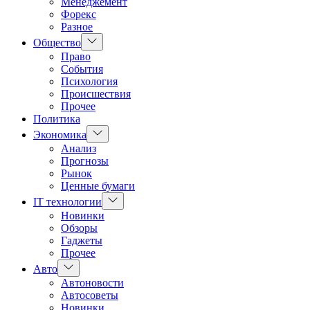
Менеджемент
Форекс
Разное
Показать
Общество
подменю
Право
События
Психология
Происшествия
Прочее
Политика
Показать
Экономика
подменю
Анализ
Прогнозы
Рынок
Ценные бумаги
Показать
IT технологии
подменю
Новинки
Обзоры
Гаджеты
Прочее
Показать
Авто
подменю
Автоновости
Автосоветы
Новинки