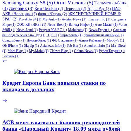
Samsung Galaxy S8
(5)
Огни Москвы
(5)
Тальменка-банк
(3)
сбербанк
(3)
Ким Чен Ын
(2)
Пересвет
(2)
Apple Pay
(2)
ПАО
АКБ «Новация»
(2)
банк «Югра»
(2)
ЖК "НЕСКУЧНЫЙ HOME &
SPA"
(2)
Pro-Auto 24
(1)
My-Auto
(1)
Aviator-News
(1)
Finanse-Info
(1)
Сегодня в
Мире
(1)
ООО КБ «НКБ»
(1)
News-Box
(1)
Взгляд-Инфо
(1)
Auto-Master
(1)
Volvo
S60R
(1)
News-Land
(1)
Peugeot 908-RC
(1)
Mobilcom
(1)
News-Expert
(1)
Сальман
бен Абдель Азиз аль-Сауд
(1)
НДС
(1)
Укртелеком
(1)
прожиточный минимум
(1)
Совкомбанк
(1)
Донхлеббанк
(1)
ФК Открытие
(1)
Алина Кабаева
(1)
Moody's
(1)
Ob-IPhone
(1)
SkyUp
(1)
Avianews.Info
(1)
Tob-Biz
(1)
Autodrom.Info
(1)
Mir-Diesel
(1)
Mobi Blog
(1)
My-Mobil
(1)
CNews.Blog
(1)
Online-News
(1)
Рубен Татулян
(1)
Росбанк
(1)
Кредит Европа Банк повысил ставки по
вкладам в долларах
АСВ хочет взыскать с бывших руководителей
банка «Народный Кредит» 18,09 млрд рублей