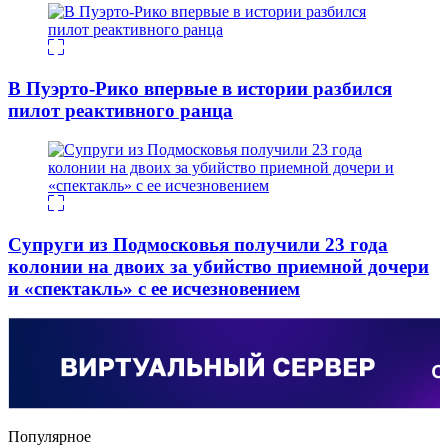
В Пуэрто-Рико впервые в истории разбился
пилот реактивного ранца
Супруги из Подмосковья получили 23 года
колонии на двоих за убийство приемной дочери
и «спектакль» с ее исчезновением
Популярное