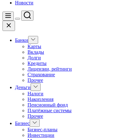
Новости
Поиск
Меню
Цвет
Закрыть
переключателя
Показать
Банки
подменю
Карты
Вклады
Долги
Кредиты
Лицензии, рейтинги
Страхование
Прочее
Показать
Деньги
подменю
Налоги
Накопления
Пенсионный фонд
Платёжные системы
Прочее
Показать
Бизнес
подменю
Бизнес-планы
Инвестиции