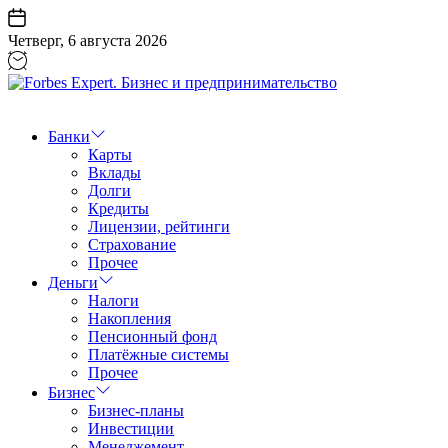
Перейти
к
Четверг, 6 августа 2026
содержанию
Forbes
Expert.
Бизнес
Банки
и
Карты
предпринимательство
Вклады
Долги
Кредиты
Лицензии, рейтинги
Страхование
Прочее
Деньги
Налоги
Накопления
Пенсионный фонд
Платёжные системы
Прочее
Бизнес
Бизнес-планы
Инвестиции
Менеджемент