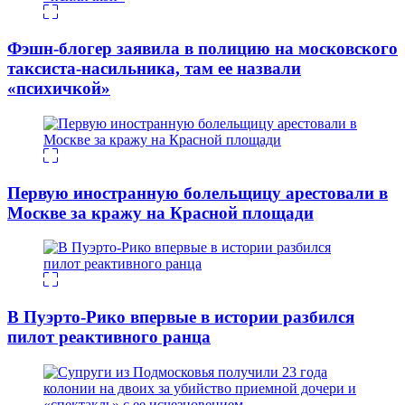
Фэшн-блогер заявила в полицию на московского
таксиста-насильника, там ее назвали
«психичкой»
Первую иностранную болельщицу арестовали в
Москве за кражу на Красной площади
В Пуэрто-Рико впервые в истории разбился
пилот реактивного ранца