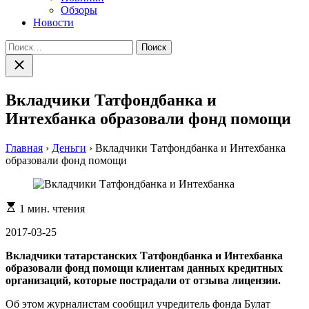
Обзоры
Новости
Найти:
Закрыть
поиск
Вкладчики Татфондбанка и
Интехбанка образовали фонд помощи
Главная
›
Деньги
›
Вкладчики Татфондбанка и Интехбанка
образовали фонд помощи
Расчетное
1 мин. чтения
время
чтения
2017-03-25
Вкладчики татарстанских Татфондбанка и Интехбанка
образовали фонд помощи клиентам данных кредитных
организаций, которые пострадали от отзыва лицензии.
Об этом журналистам сообщил учредитель фонда Булат