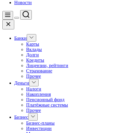
Новости
Поиск
Меню
Цвет
Закрыть
переключателя
Показать
Банки
подменю
Карты
Вклады
Долги
Кредиты
Лицензии, рейтинги
Страхование
Прочее
Показать
Деньги
подменю
Налоги
Накопления
Пенсионный фонд
Платёжные системы
Прочее
Показать
Бизнес
подменю
Бизнес-планы
Инвестиции