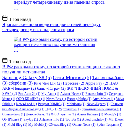
Дата
1 год назад
записи
Ярославские производители двигателей перейдут
четырехдневку из-за падения спроса
Дата
1 год назад
записи
В РФ раскрыли схему, по которой сотни женщин незаконно
получили маткапитал
Samsung Galaxy S8
(5)
Огни Москвы
(5)
Тальменка-банк
(3)
сбербанк
(3)
Ким Чен Ын
(2)
Пересвет
(2)
Apple Pay
(2)
ПАО
АКБ «Новация»
(2)
банк «Югра»
(2)
ЖК "НЕСКУЧНЫЙ HOME &
SPA"
(2)
Pro-Auto 24
(1)
My-Auto
(1)
Aviator-News
(1)
Finanse-Info
(1)
Сегодня в
Мире
(1)
ООО КБ «НКБ»
(1)
News-Box
(1)
Взгляд-Инфо
(1)
Auto-Master
(1)
Volvo
S60R
(1)
News-Land
(1)
Peugeot 908-RC
(1)
Mobilcom
(1)
News-Expert
(1)
Сальман
бен Абдель Азиз аль-Сауд
(1)
НДС
(1)
Укртелеком
(1)
прожиточный минимум
(1)
Совкомбанк
(1)
Донхлеббанк
(1)
ФК Открытие
(1)
Алина Кабаева
(1)
Moody's
(1)
Ob-IPhone
(1)
SkyUp
(1)
Avianews.Info
(1)
Tob-Biz
(1)
Autodrom.Info
(1)
Mir-Diesel
(1)
Mobi Blog
(1)
My-Mobil
(1)
CNews.Blog
(1)
Online-News
(1)
Рубен Татулян
(1)