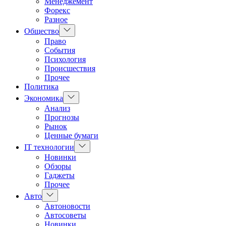
Менеджемент
Форекс
Разное
Показать
Общество
подменю
Право
События
Психология
Происшествия
Прочее
Политика
Показать
Экономика
подменю
Анализ
Прогнозы
Рынок
Ценные бумаги
Показать
IT технологии
подменю
Новинки
Обзоры
Гаджеты
Прочее
Показать
Авто
подменю
Автоновости
Автосоветы
Новинки