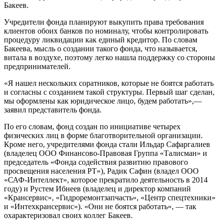
Бакеев.
Учредители фонда планируют выкупить права требования
клиентов обоих банков по номиналу, чтобы контролировать
процедуру ликвидации как единый кредитор. По словам
Бакеева, мысль о создании такого фонда, что называется,
витала в воздухе, поэтому легко нашла поддержку со стороны
предпринимателей.
«Я нашел нескольких соратников, которые не боятся работать
и согласны с созданием такой структуры. Первый шаг сделан,
мы оформлены как юридическое лицо, будем работать»,—
заявил представитель фонда.
По его словам, фонд создан по инициативе четырех
физических лиц в форме благотворительной организации.
Кроме него, учредителями фонда стали Ильдар Сафаргалиев
(владелец ООО Финансово-Правовая Группа «Талисман» и
председатель «Фонда содействия развитию правового
просвещения населения РТ»), Радик Сафин (владел ООО
«САФ-Интеллект», которое прекратило деятельность в 2014
году) и Рустем Ибнеев (владелец и директор компаний
«Крансервис», «Гидроремонтзапчасть», «Центр спецтехники»
и «Интехкрансервис»). «Они не боятся работать», — так
охарактеризовал своих коллег Бакеев.