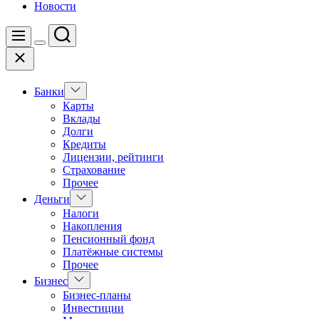
Новости
Поиск
Меню
Цвет
Закрыть
переключателя
Показать
Банки
подменю
Карты
Вклады
Долги
Кредиты
Лицензии, рейтинги
Страхование
Прочее
Показать
Деньги
подменю
Налоги
Накопления
Пенсионный фонд
Платёжные системы
Прочее
Показать
Бизнес
подменю
Бизнес-планы
Инвестиции