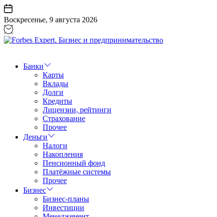
Перейти
к
Воскресенье, 9 августа 2026
содержанию
Forbes
Expert.
Бизнес
Банки
и
Карты
предпринимательство
Вклады
Долги
Кредиты
Лицензии, рейтинги
Страхование
Прочее
Деньги
Налоги
Накопления
Пенсионный фонд
Платёжные системы
Прочее
Бизнес
Бизнес-планы
Инвестиции
Менеджемент