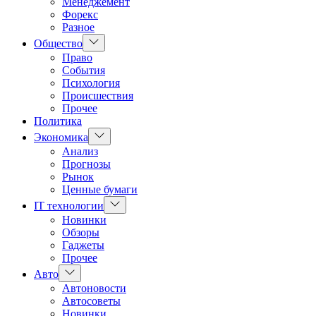
Менеджемент
Форекс
Разное
Показать
Общество
подменю
Право
События
Психология
Происшествия
Прочее
Политика
Показать
Экономика
подменю
Анализ
Прогнозы
Рынок
Ценные бумаги
Показать
IT технологии
подменю
Новинки
Обзоры
Гаджеты
Прочее
Показать
Авто
подменю
Автоновости
Автосоветы
Новинки