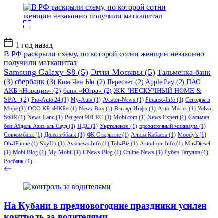
Дата
1 год назад
записи
В РФ раскрыли схему, по которой сотни женщин незаконно
получили маткапитал
Samsung Galaxy S8
(5)
Огни Москвы
(5)
Тальменка-банк
(3)
сбербанк
(3)
Ким Чен Ын
(2)
Пересвет
(2)
Apple Pay
(2)
ПАО
АКБ «Новация»
(2)
банк «Югра»
(2)
ЖК "НЕСКУЧНЫЙ HOME &
SPA"
(2)
Pro-Auto 24
(1)
My-Auto
(1)
Aviator-News
(1)
Finanse-Info
(1)
Сегодня в
Мире
(1)
ООО КБ «НКБ»
(1)
News-Box
(1)
Взгляд-Инфо
(1)
Auto-Master
(1)
Volvo
S60R
(1)
News-Land
(1)
Peugeot 908-RC
(1)
Mobilcom
(1)
News-Expert
(1)
Сальман
бен Абдель Азиз аль-Сауд
(1)
НДС
(1)
Укртелеком
(1)
прожиточный минимум
(1)
Совкомбанк
(1)
Донхлеббанк
(1)
ФК Открытие
(1)
Алина Кабаева
(1)
Moody's
(1)
Ob-IPhone
(1)
SkyUp
(1)
Avianews.Info
(1)
Tob-Biz
(1)
Autodrom.Info
(1)
Mir-Diesel
(1)
Mobi Blog
(1)
My-Mobil
(1)
CNews.Blog
(1)
Online-News
(1)
Рубен Татулян
(1)
Росбанк
(1)
На Кубани в предновогодние праздники усилен
контроль за водителями