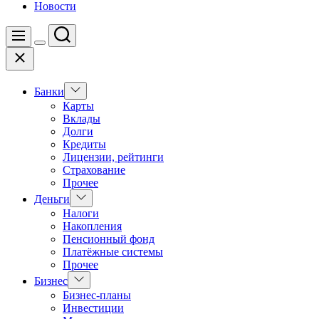
Новости
Поиск
Меню
Цвет
Закрыть
переключателя
Показать
Банки
подменю
Карты
Вклады
Долги
Кредиты
Лицензии, рейтинги
Страхование
Прочее
Показать
Деньги
подменю
Налоги
Накопления
Пенсионный фонд
Платёжные системы
Прочее
Показать
Бизнес
подменю
Бизнес-планы
Инвестиции