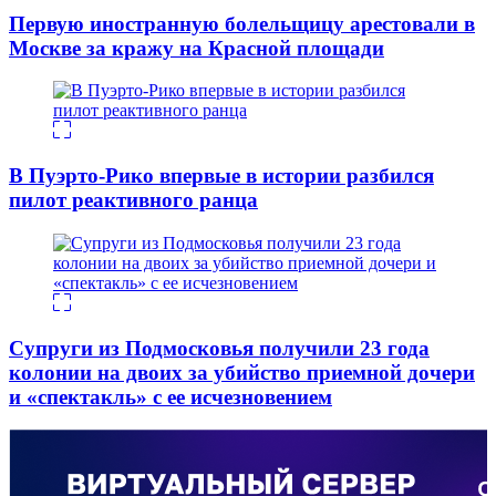
Первую иностранную болельщицу арестовали в
Москве за кражу на Красной площади
В Пуэрто-Рико впервые в истории разбился
пилот реактивного ранца
Супруги из Подмосковья получили 23 года
колонии на двоих за убийство приемной дочери
и «спектакль» с ее исчезновением