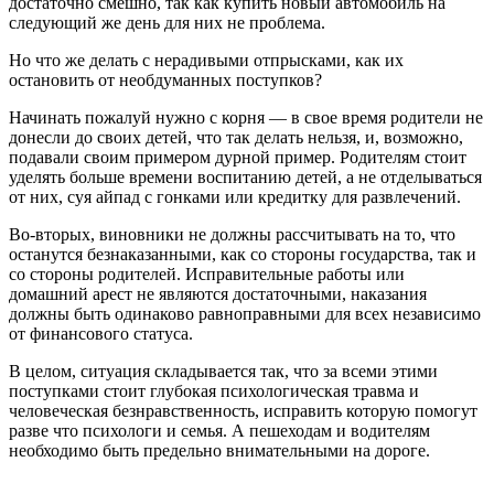
достаточно смешно, так как купить новый автомобиль на
следующий же день для них не проблема.
Но что же делать с нерадивыми отпрысками, как их
остановить от необдуманных поступков?
Начинать пожалуй нужно с корня — в свое время родители не
донесли до своих детей, что так делать нельзя, и, возможно,
подавали своим примером дурной пример. Родителям стоит
уделять больше времени воспитанию детей, а не отделываться
от них, суя айпад с гонками или кредитку для развлечений.
Во-вторых, виновники не должны рассчитывать на то, что
останутся безнаказанными, как со стороны государства, так и
со стороны родителей. Исправительные работы или
домашний арест не являются достаточными, наказания
должны быть одинаково равноправными для всех независимо
от финансового статуса.
В целом, ситуация складывается так, что за всеми этими
поступками стоит глубокая психологическая травма и
человеческая безнравственность, исправить которую помогут
разве что психологи и семья. А пешеходам и водителям
необходимо быть предельно внимательными на дороге.