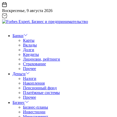
Перейти
к
Воскресенье, 9 августа 2026
содержанию
Forbes
Expert.
Бизнес
Банки
и
Карты
предпринимательство
Вклады
Долги
Кредиты
Лицензии, рейтинги
Страхование
Прочее
Деньги
Налоги
Накопления
Пенсионный фонд
Платёжные системы
Прочее
Бизнес
Бизнес-планы
Инвестиции
Менеджемент