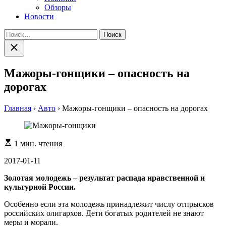
Обзоры
Новости
Найти:
Закрыть
поиск
Мажоры-гонщики – опасность на
дорогах
Главная
›
Авто
›
Мажоры-гонщики – опасность на дорогах
Расчетное
1 мин. чтения
время
чтения
2017-01-11
Золотая молодежь – результат распада нравственной и
культурной России.
Особенно если эта молодежь принадлежит числу отпрысков
российских олигархов. Дети богатых родителей не знают
меры и морали.