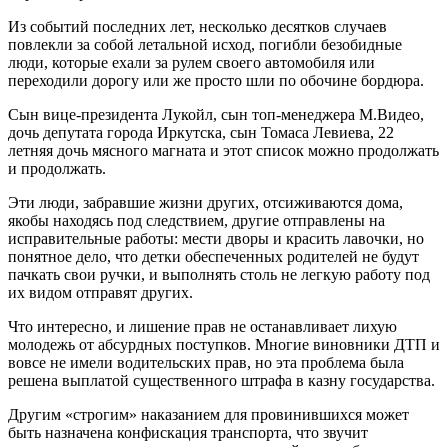
Из событий последних лет, несколько десятков случаев
повлекли за собой летальной исход, погибли безобидные
люди, которые ехали за рулем своего автомобиля или
переходили дорогу или же просто шли по обочине бордюра.
Сын вице-президента Лукойл, сын топ-менеджера М.Видео,
дочь депутата города Иркутска, сын Томаса Левиева, 22
летняя дочь мясного магната и этот список можно продолжать
и продолжать.
Эти люди, забравшие жизни других, отсиживаются дома,
якобы находясь под следствием, другие отправлены на
исправительные работы: мести дворы и красить лавочки, но
понятное дело, что детки обеспеченных родителей не будут
пачкать свои ручки, и выполнять столь не легкую работу под
их видом отправят других.
Что интересно, и лишение прав не останавливает лихую
молодежь от абсурдных поступков. Многие виновники ДТП и
вовсе не имели водительских прав, но эта проблема была
решена выплатой существенного штрафа в казну государства.
Другим «строгим» наказанием для провинившихся может
быть назначена конфискация транспорта, что звучит