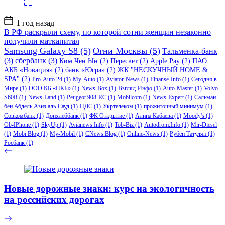
Дата
1 год назад
записи
В РФ раскрыли схему, по которой сотни женщин незаконно
получили маткапитал
Samsung Galaxy S8
(5)
Огни Москвы
(5)
Тальменка-банк
(3)
сбербанк
(3)
Ким Чен Ын
(2)
Пересвет
(2)
Apple Pay
(2)
ПАО
АКБ «Новация»
(2)
банк «Югра»
(2)
ЖК "НЕСКУЧНЫЙ HOME &
SPA"
(2)
Pro-Auto 24
(1)
My-Auto
(1)
Aviator-News
(1)
Finanse-Info
(1)
Сегодня в
Мире
(1)
ООО КБ «НКБ»
(1)
News-Box
(1)
Взгляд-Инфо
(1)
Auto-Master
(1)
Volvo
S60R
(1)
News-Land
(1)
Peugeot 908-RC
(1)
Mobilcom
(1)
News-Expert
(1)
Сальман
бен Абдель Азиз аль-Сауд
(1)
НДС
(1)
Укртелеком
(1)
прожиточный минимум
(1)
Совкомбанк
(1)
Донхлеббанк
(1)
ФК Открытие
(1)
Алина Кабаева
(1)
Moody's
(1)
Ob-IPhone
(1)
SkyUp
(1)
Avianews.Info
(1)
Tob-Biz
(1)
Autodrom.Info
(1)
Mir-Diesel
(1)
Mobi Blog
(1)
My-Mobil
(1)
CNews.Blog
(1)
Online-News
(1)
Рубен Татулян
(1)
Росбанк
(1)
Новые дорожные знаки: курс на экологичность
на российских дорогах