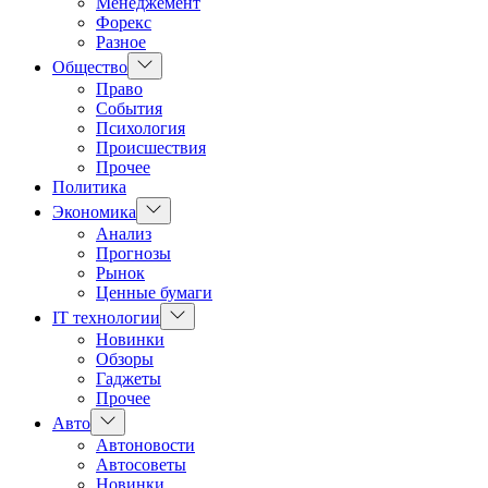
Менеджемент
Форекс
Разное
Показать
Общество
подменю
Право
События
Психология
Происшествия
Прочее
Политика
Показать
Экономика
подменю
Анализ
Прогнозы
Рынок
Ценные бумаги
Показать
IT технологии
подменю
Новинки
Обзоры
Гаджеты
Прочее
Показать
Авто
подменю
Автоновости
Автосоветы
Новинки