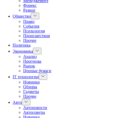
Менеджемент
Форекс
Разное
Показать
Общество
подменю
Право
События
Психология
Происшествия
Прочее
Политика
Показать
Экономика
подменю
Анализ
Прогнозы
Рынок
Ценные бумаги
Показать
IT технологии
подменю
Новинки
Обзоры
Гаджеты
Прочее
Показать
Авто
подменю
Автоновости
Автосоветы
Новинки