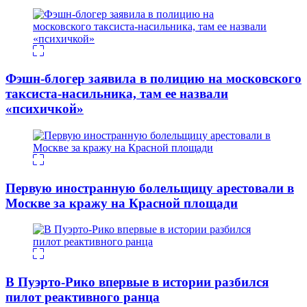
Фэшн-блогер заявила в полицию на московского
таксиста-насильника, там ее назвали
«психичкой»
Первую иностранную болельщицу арестовали в
Москве за кражу на Красной площади
В Пуэрто-Рико впервые в истории разбился
пилот реактивного ранца