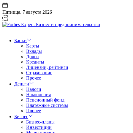
Перейти
к
Пятница, 7 августа 2026
содержанию
Forbes
Expert.
Бизнес
Банки
и
Карты
предпринимательство
Вклады
Долги
Кредиты
Лицензии, рейтинги
Страхование
Прочее
Деньги
Налоги
Накопления
Пенсионный фонд
Платёжные системы
Прочее
Бизнес
Бизнес-планы
Инвестиции
Менеджемент