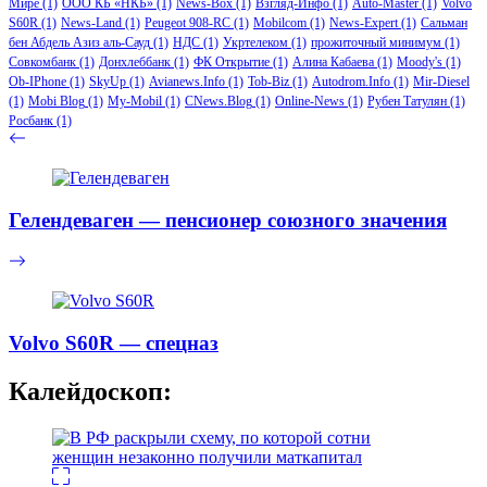
Мире
(1)
ООО КБ «НКБ»
(1)
News-Box
(1)
Взгляд-Инфо
(1)
Auto-Master
(1)
Volvo
S60R
(1)
News-Land
(1)
Peugeot 908-RC
(1)
Mobilcom
(1)
News-Expert
(1)
Сальман
бен Абдель Азиз аль-Сауд
(1)
НДС
(1)
Укртелеком
(1)
прожиточный минимум
(1)
Совкомбанк
(1)
Донхлеббанк
(1)
ФК Открытие
(1)
Алина Кабаева
(1)
Moody's
(1)
Ob-IPhone
(1)
SkyUp
(1)
Avianews.Info
(1)
Tob-Biz
(1)
Autodrom.Info
(1)
Mir-Diesel
(1)
Mobi Blog
(1)
My-Mobil
(1)
CNews.Blog
(1)
Online-News
(1)
Рубен Татулян
(1)
Росбанк
(1)
Гелендеваген — пенсионер союзного значения
Volvo S60R — спецназ
Калейдоскоп: