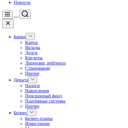
Новости
Поиск
Меню
Цвет
Закрыть
переключателя
Показать
Банки
подменю
Карты
Вклады
Долги
Кредиты
Лицензии, рейтинги
Страхование
Прочее
Показать
Деньги
подменю
Налоги
Накопления
Пенсионный фонд
Платёжные системы
Прочее
Показать
Бизнес
подменю
Бизнес-планы
Инвестиции