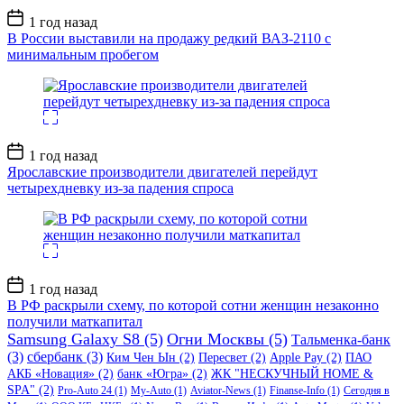
Дата
1 год назад
записи
В России выставили на продажу редкий ВАЗ-2110 с
минимальным пробегом
Дата
1 год назад
записи
Ярославские производители двигателей перейдут
четырехдневку из-за падения спроса
Дата
1 год назад
записи
В РФ раскрыли схему, по которой сотни женщин незаконно
получили маткапитал
Samsung Galaxy S8
(5)
Огни Москвы
(5)
Тальменка-банк
(3)
сбербанк
(3)
Ким Чен Ын
(2)
Пересвет
(2)
Apple Pay
(2)
ПАО
АКБ «Новация»
(2)
банк «Югра»
(2)
ЖК "НЕСКУЧНЫЙ HOME &
SPA"
(2)
Pro-Auto 24
(1)
My-Auto
(1)
Aviator-News
(1)
Finanse-Info
(1)
Сегодня в