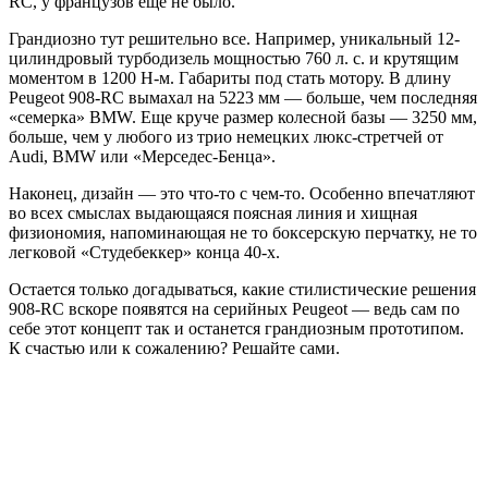
RC, у французов еще не было.
Грандиозно тут решительно все. Например, уникальный 12-
цилиндровый турбодизель мощностью 760 л. с. и крутящим
моментом в 1200 Н-м. Габариты под стать мотору. В длину
Peugeot 908-RC вымахал на 5223 мм — больше, чем последняя
«семерка» BMW. Еще круче размер колесной базы — 3250 мм,
больше, чем у любого из трио немецких люкс-стретчей от
Audi, BMW или «Мерседес-Бенца».
Наконец, дизайн — это что-то с чем-то. Особенно впечатляют
во всех смыслах выдающаяся поясная линия и хищная
физиономия, напоминающая не то боксерскую перчатку, не то
легковой «Студебеккер» конца 40-х.
Остается только догадываться, какие стилистические решения
908-RC вскоре появятся на серийных Peugeot — ведь сам по
себе этот концепт так и останется грандиозным прототипом.
К счастью или к сожалению? Решайте сами.