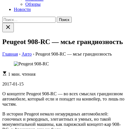
Обзоры
Новости
Найти:
Закрыть
поиск
Peugeot 908-RC — мсье грандиозность
Главная
›
Авто
›
Peugeot 908-RC — мсье грандиозность
Расчетное
1 мин. чтения
время
чтения
2017-01-15
О концепте Peugeot 908-RC — во всех смыслах грандиозном
автомобиле, который если и попадет на конвейер, то лишь по
частям.
В истории Peugeot немало незаурядных автомобилей:
гоночных и рекордных, элегантных и умных, но такой
монументальной машины, как парижский концепт-кар 908-