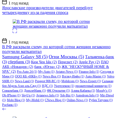
Дата
1 год назад
записи
Ярославские производители двигателей перейдут
четырехдневку из-за падения спроса
Дата
1 год назад
записи
В РФ раскрыли схему, по которой сотни женщин незаконно
получили маткапитал
Samsung Galaxy S8
(5)
Огни Москвы
(5)
Тальменка-банк
(3)
сбербанк
(3)
Ким Чен Ын
(2)
Пересвет
(2)
Apple Pay
(2)
ПАО
АКБ «Новация»
(2)
банк «Югра»
(2)
ЖК "НЕСКУЧНЫЙ HOME &
SPA"
(2)
Pro-Auto 24
(1)
My-Auto
(1)
Aviator-News
(1)
Finanse-Info
(1)
Сегодня в
Мире
(1)
ООО КБ «НКБ»
(1)
News-Box
(1)
Взгляд-Инфо
(1)
Auto-Master
(1)
Volvo
S60R
(1)
News-Land
(1)
Peugeot 908-RC
(1)
Mobilcom
(1)
News-Expert
(1)
Сальман
бен Абдель Азиз аль-Сауд
(1)
НДС
(1)
Укртелеком
(1)
прожиточный минимум
(1)
Совкомбанк
(1)
Донхлеббанк
(1)
ФК Открытие
(1)
Алина Кабаева
(1)
Moody's
(1)
Ob-IPhone
(1)
SkyUp
(1)
Avianews.Info
(1)
Tob-Biz
(1)
Autodrom.Info
(1)
Mir-Diesel
(1)
Mobi Blog
(1)
My-Mobil
(1)
CNews.Blog
(1)
Online-News
(1)
Рубен Татулян
(1)
Росбанк
(1)