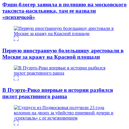
Фэшн-блогер заявила в полицию на московского
таксиста-насильника, там ее назвали
«психичкой»
Первую иностранную болельщицу арестовали в
Москве за кражу на Красной площади
В Пуэрто-Рико впервые в истории разбился
пилот реактивного ранца