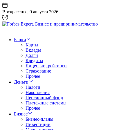
Перейти
к
Воскресенье, 9 августа 2026
содержанию
Forbes
Expert.
Бизнес
Банки
и
Карты
предпринимательство
Вклады
Долги
Кредиты
Лицензии, рейтинги
Страхование
Прочее
Деньги
Налоги
Накопления
Пенсионный фонд
Платёжные системы
Прочее
Бизнес
Бизнес-планы
Инвестиции
Менеджемент