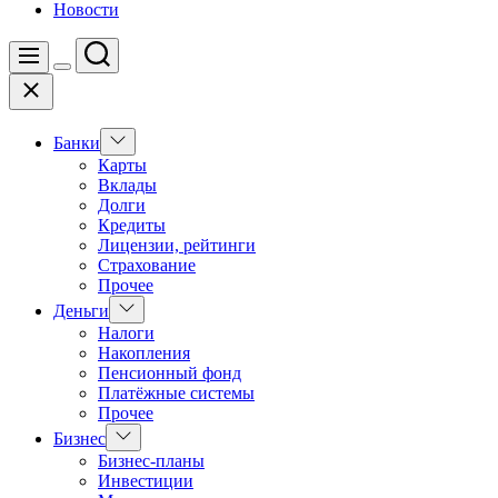
Новости
Поиск
Меню
Цвет
Закрыть
переключателя
Показать
Банки
подменю
Карты
Вклады
Долги
Кредиты
Лицензии, рейтинги
Страхование
Прочее
Показать
Деньги
подменю
Налоги
Накопления
Пенсионный фонд
Платёжные системы
Прочее
Показать
Бизнес
подменю
Бизнес-планы
Инвестиции