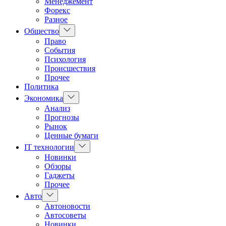
Менеджемент
Форекс
Разное
Показать
Общество
подменю
Право
События
Психология
Происшествия
Прочее
Политика
Показать
Экономика
подменю
Анализ
Прогнозы
Рынок
Ценные бумаги
Показать
IT технологии
подменю
Новинки
Обзоры
Гаджеты
Прочее
Показать
Авто
подменю
Автоновости
Автосоветы
Новинки