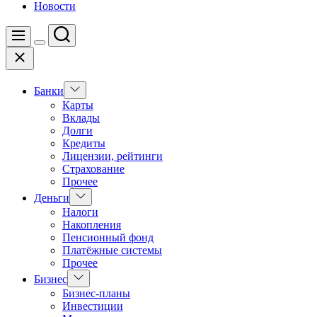
Новости
Поиск
Меню
Цвет
Закрыть
переключателя
Показать
Банки
подменю
Карты
Вклады
Долги
Кредиты
Лицензии, рейтинги
Страхование
Прочее
Показать
Деньги
подменю
Налоги
Накопления
Пенсионный фонд
Платёжные системы
Прочее
Показать
Бизнес
подменю
Бизнес-планы
Инвестиции