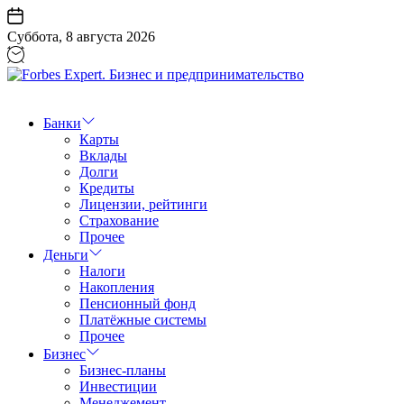
Перейти
к
Суббота, 8 августа 2026
содержанию
Forbes
Expert.
Бизнес
Банки
и
Карты
предпринимательство
Вклады
Долги
Кредиты
Лицензии, рейтинги
Страхование
Прочее
Деньги
Налоги
Накопления
Пенсионный фонд
Платёжные системы
Прочее
Бизнес
Бизнес-планы
Инвестиции
Менеджемент