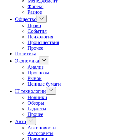
Менеджемент
Форекс
Разное
Показать
Общество
подменю
Право
События
Психология
Происшествия
Прочее
Политика
Показать
Экономика
подменю
Анализ
Прогнозы
Рынок
Ценные бумаги
Показать
IT технологии
подменю
Новинки
Обзоры
Гаджеты
Прочее
Показать
Авто
подменю
Автоновости
Автосоветы
Новинки