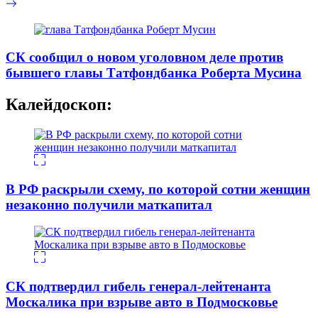
СК сообщил о новом уголовном деле против
бывшего главы Татфондбанка Роберта Мусина
Калейдоскоп:
В РФ раскрыли схему, по которой сотни женщин
незаконно получили маткапитал
СК подтвердил гибель генерал-лейтенанта
Москалика при взрыве авто в Подмосковье