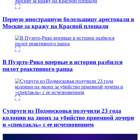
Первую иностранную болельщицу арестовали в
Москве за кражу на Красной площади
В Пуэрто-Рико впервые в истории разбился
пилот реактивного ранца
Супруги из Подмосковья получили 23 года
колонии на двоих за убийство приемной дочери
и «спектакль» с ее исчезновением