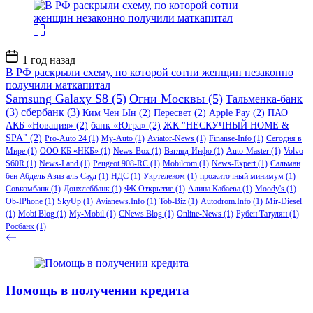
Дата
1 год назад
записи
В РФ раскрыли схему, по которой сотни женщин незаконно
получили маткапитал
Samsung Galaxy S8
(5)
Огни Москвы
(5)
Тальменка-банк
(3)
сбербанк
(3)
Ким Чен Ын
(2)
Пересвет
(2)
Apple Pay
(2)
ПАО
АКБ «Новация»
(2)
банк «Югра»
(2)
ЖК "НЕСКУЧНЫЙ HOME &
SPA"
(2)
Pro-Auto 24
(1)
My-Auto
(1)
Aviator-News
(1)
Finanse-Info
(1)
Сегодня в
Мире
(1)
ООО КБ «НКБ»
(1)
News-Box
(1)
Взгляд-Инфо
(1)
Auto-Master
(1)
Volvo
S60R
(1)
News-Land
(1)
Peugeot 908-RC
(1)
Mobilcom
(1)
News-Expert
(1)
Сальман
бен Абдель Азиз аль-Сауд
(1)
НДС
(1)
Укртелеком
(1)
прожиточный минимум
(1)
Совкомбанк
(1)
Донхлеббанк
(1)
ФК Открытие
(1)
Алина Кабаева
(1)
Moody's
(1)
Ob-IPhone
(1)
SkyUp
(1)
Avianews.Info
(1)
Tob-Biz
(1)
Autodrom.Info
(1)
Mir-Diesel
(1)
Mobi Blog
(1)
My-Mobil
(1)
CNews.Blog
(1)
Online-News
(1)
Рубен Татулян
(1)
Росбанк
(1)
Помощь в получении кредита