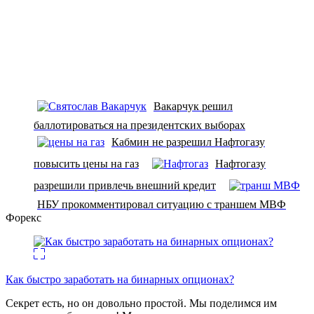
Вакарчук решил
баллотироваться на президентских выборах
Кабмин не разрешил Нафтогазу
повысить цены на газ
Нафтогазу
разрешили привлечь внешний кредит
НБУ прокомментировал ситуацию с траншем МВФ
Форекс
Как быстро заработать на бинарных опционах?
Секрет есть, но он довольно простой. Мы поделимся им