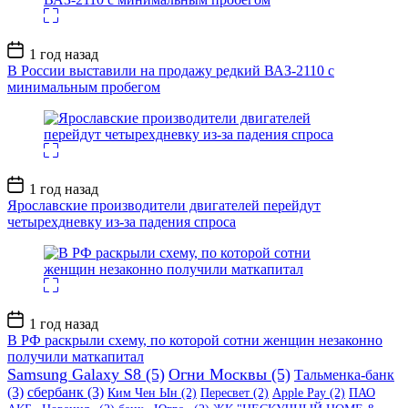
Дата
1 год назад
записи
В России выставили на продажу редкий ВАЗ-2110 с
минимальным пробегом
Дата
1 год назад
записи
Ярославские производители двигателей перейдут
четырехдневку из-за падения спроса
Дата
1 год назад
записи
В РФ раскрыли схему, по которой сотни женщин незаконно
получили маткапитал
Samsung Galaxy S8
(5)
Огни Москвы
(5)
Тальменка-банк
(3)
сбербанк
(3)
Ким Чен Ын
(2)
Пересвет
(2)
Apple Pay
(2)
ПАО