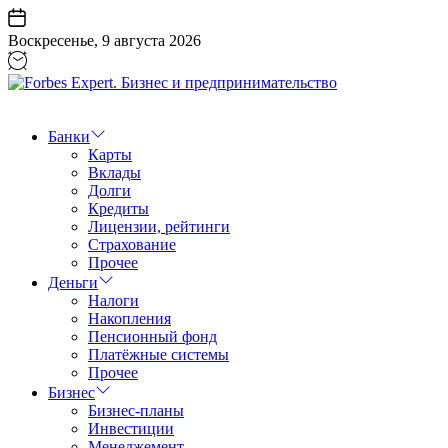
Перейти
к
Воскресенье, 9 августа 2026
содержанию
Forbes
Expert.
Бизнес
Банки
и
Карты
предпринимательство
Вклады
Долги
Кредиты
Лицензии, рейтинги
Страхование
Прочее
Деньги
Налоги
Накопления
Пенсионный фонд
Платёжные системы
Прочее
Бизнес
Бизнес-планы
Инвестиции
Менеджемент