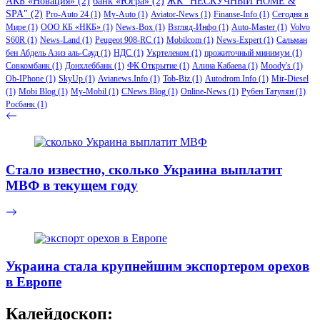
АКБ «Новация»
(2)
банк «Югра»
(2)
ЖК "НЕСКУЧНЫЙ HOME &
SPA"
(2)
Pro-Auto 24
(1)
My-Auto
(1)
Aviator-News
(1)
Finanse-Info
(1)
Сегодня в
Мире
(1)
ООО КБ «НКБ»
(1)
News-Box
(1)
Взгляд-Инфо
(1)
Auto-Master
(1)
Volvo
S60R
(1)
News-Land
(1)
Peugeot 908-RC
(1)
Mobilcom
(1)
News-Expert
(1)
Сальман
бен Абдель Азиз аль-Сауд
(1)
НДС
(1)
Укртелеком
(1)
прожиточный минимум
(1)
Совкомбанк
(1)
Донхлеббанк
(1)
ФК Открытие
(1)
Алина Кабаева
(1)
Moody's
(1)
Ob-IPhone
(1)
SkyUp
(1)
Avianews.Info
(1)
Tob-Biz
(1)
Autodrom.Info
(1)
Mir-Diesel
(1)
Mobi Blog
(1)
My-Mobil
(1)
CNews.Blog
(1)
Online-News
(1)
Рубен Татулян
(1)
Росбанк
(1)
Стало известно, сколько Украина выплатит
МВФ в текущем году
Украина стала крупнейшим экспортером орехов
в Европе
Калейдоскоп: