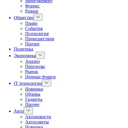
Менеджемент
Форекс
Разное
Показать
Общество
подменю
Право
События
Психология
Происшествия
Прочее
Политика
Показать
Экономика
подменю
Анализ
Прогнозы
Рынок
Ценные бумаги
Показать
IT технологии
подменю
Новинки
Обзоры
Гаджеты
Прочее
Показать
Авто
подменю
Автоновости
Автосоветы
Новинки