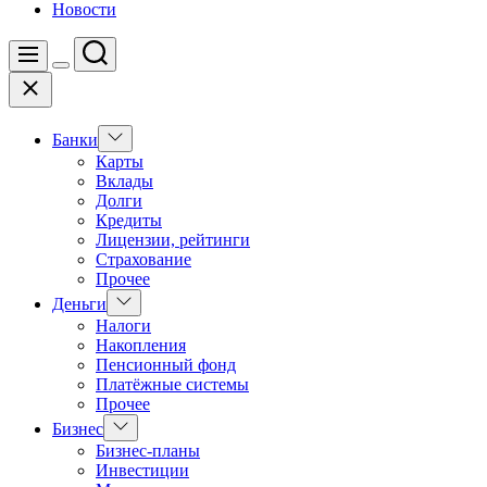
Новости
Поиск
Меню
Цвет
Закрыть
переключателя
Показать
Банки
подменю
Карты
Вклады
Долги
Кредиты
Лицензии, рейтинги
Страхование
Прочее
Показать
Деньги
подменю
Налоги
Накопления
Пенсионный фонд
Платёжные системы
Прочее
Показать
Бизнес
подменю
Бизнес-планы
Инвестиции