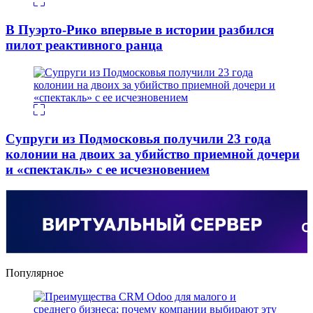
В Пуэрто-Рико впервые в истории разбился
пилот реактивного ранца
Супруги из Подмосковья получили 23 года
колонии на двоих за убийство приемной дочери
и «спектакль» с ее исчезновением
Популярное