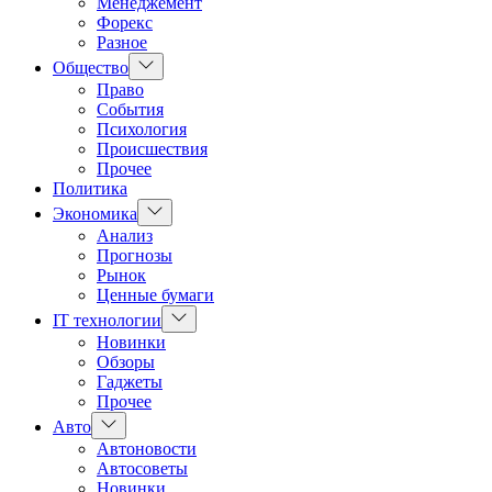
Менеджемент
Форекс
Разное
Показать
Общество
подменю
Право
События
Психология
Происшествия
Прочее
Политика
Показать
Экономика
подменю
Анализ
Прогнозы
Рынок
Ценные бумаги
Показать
IT технологии
подменю
Новинки
Обзоры
Гаджеты
Прочее
Показать
Авто
подменю
Автоновости
Автосоветы
Новинки