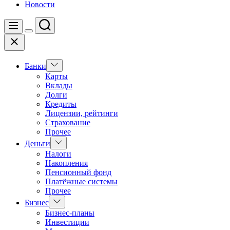
Новости
Поиск
Меню
Цвет
Закрыть
переключателя
Показать
Банки
подменю
Карты
Вклады
Долги
Кредиты
Лицензии, рейтинги
Страхование
Прочее
Показать
Деньги
подменю
Налоги
Накопления
Пенсионный фонд
Платёжные системы
Прочее
Показать
Бизнес
подменю
Бизнес-планы
Инвестиции