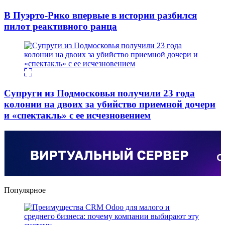
В Пуэрто-Рико впервые в истории разбился
пилот реактивного ранца
Супруги из Подмосковья получили 23 года
колонии на двоих за убийство приемной дочери
и «спектакль» с ее исчезновением
Популярное