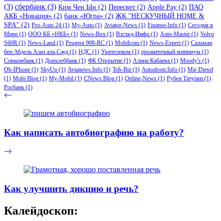
(3)
сбербанк
(3)
Ким Чен Ын
(2)
Пересвет
(2)
Apple Pay
(2)
ПАО
АКБ «Новация»
(2)
банк «Югра»
(2)
ЖК "НЕСКУЧНЫЙ HOME &
SPA"
(2)
Pro-Auto 24
(1)
My-Auto
(1)
Aviator-News
(1)
Finanse-Info
(1)
Сегодня в
Мире
(1)
ООО КБ «НКБ»
(1)
News-Box
(1)
Взгляд-Инфо
(1)
Auto-Master
(1)
Volvo
S60R
(1)
News-Land
(1)
Peugeot 908-RC
(1)
Mobilcom
(1)
News-Expert
(1)
Сальман
бен Абдель Азиз аль-Сауд
(1)
НДС
(1)
Укртелеком
(1)
прожиточный минимум
(1)
Совкомбанк
(1)
Донхлеббанк
(1)
ФК Открытие
(1)
Алина Кабаева
(1)
Moody's
(1)
Ob-IPhone
(1)
SkyUp
(1)
Avianews.Info
(1)
Tob-Biz
(1)
Autodrom.Info
(1)
Mir-Diesel
(1)
Mobi Blog
(1)
My-Mobil
(1)
CNews.Blog
(1)
Online-News
(1)
Рубен Татулян
(1)
Росбанк
(1)
Как написать автобиографию на работу?
Как улучшить дикцию и речь?
Калейдоскоп: