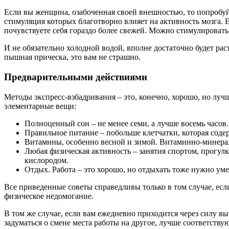
Если вы женщина, озабоченная своей внешностью, то попробуй
стимуляция которых благотворно влияет на активность мозга. 
почувствуете себя гораздо более свежей. Можно стимулировать 
И не обязательно холодной водой, вполне достаточно будет рас
пышная прическа, это вам не страшно.
Предварительными действиями
Методы экспресс-взбадривания – это, конечно, хорошо, но луч
элементарные вещи:
Полноценный сон – не менее семи, а лучше восемь часов.
Правильное питание – побольше клетчатки, которая соде
Витамины, особенно весной и зимой. Витаминно-минерал
Любая физическая активность – занятия спортом, прогулк
кислородом.
Отдых. Работа – это хорошо, но отдыхать тоже нужно умет
Все приведенные советы справедливы только в том случае, ес
физическое недомогание.
В том же случае, если вам ежедневно приходится через силу вып
задуматься о смене места работы на другое, лучше соответств