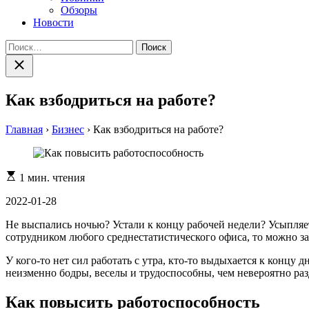
Обзоры
Новости
Найти:
Закрыть
поиск
Как взбодриться на работе?
Главная
›
Бизнес
›
Как взбодриться на работе?
Расчетное
1 мин. чтения
время
чтения
2022-01-28
Не выспались ночью? Устали к концу рабочей недели? Усыпляе
сотрудником любого среднестатистического офиса, то можно за
У кого-то нет сил работать с утра, кто-то выдыхается к концу
неизменно бодры, веселы и трудоспособны, чем невероятно р
Как повысить работоспособность