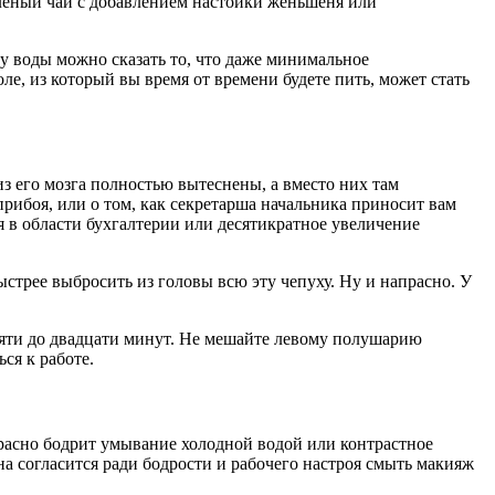
зеленый чай с добавлением настойки женьшеня или
ду воды можно сказать то, что даже минимальное
, из который вы время от времени будете пить, может стать
из его мозга полностью вытеснены, а вместо них там
рибоя, или о том, как секретарша начальника приносит вам
я в области бухгалтерии или десятикратное увеличение
ыстрее выбросить из головы всю эту чепуху. Ну и напрасно. У
 пяти до двадцати минут. Не мешайте левому полушарию
ся к работе.
красно бодрит умывание холодной водой или контрастное
на согласится ради бодрости и рабочего настроя смыть макияж