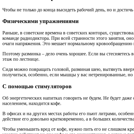
Чтобы не только до конца высидеть рабочий день, но и достич
Физическими упражнениями
Раньше, в советские времена в советских конторах, существо
команде радиодиктора. При всей странности этого занятия, он
очаги напряжения. Это мешает нормальному кровообращению 
Поэтому разминка – дело очень хорошее. Если вы стесняетесь в
этаж по лестнице.
Сидя можно повращать головой, разминая шею, вытянуть вверх
получиться, особенно, если мышцы у вас нетренированные, но п
С помощью стимуляторов
Об энергетических напитках говорить не будем. Не будет даже
населением, находится кофе.
В офисах и на других местах работы его пьют литрами, особен
действие его довольно кратковременно, а в больших количества
Чтобы уменьшить вред от кофе, нужно пить его не слишком кр