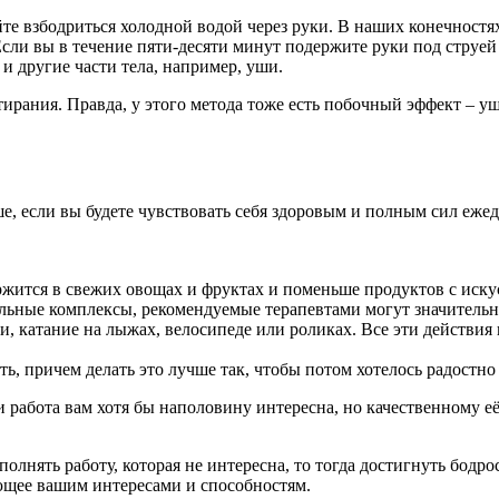
те взбодриться холодной водой через руки. В наших конечностя
Если вы в течение пяти-десяти минут подержите руки под струей
и другие части тела, например, уши.
тирания. Правда, у этого метода тоже есть побочный эффект – у
ше, если вы будете чувствовать себя здоровым и полным сил еже
ржится в свежих овощах и фруктах и поменьше продуктов с иск
ьные комплексы, рекомендуемые терапевтами могут значительно
и, катание на лыжах, велосипеде или роликах. Все эти действия 
ь, причем делать это лучше так, чтобы потом хотелось радостно 
ли работа вам хотя бы наполовину интересна, но качественному
олнять работу, которая не интересна, то тогда достигнуть бодро
ующее вашим интересами и способностям.