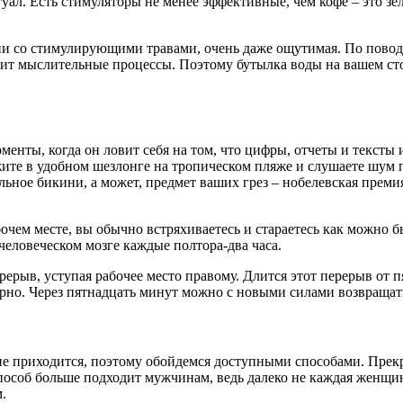
итуал. Есть стимуляторы не менее эффективные, чем кофе – это 
тании со стимулирующими травами, очень даже ощутимая. По пово
ит мыслительные процессы. Поэтому бутылка воды на вашем столе
енты, когда он ловит себя на том, что цифры, отчеты и тексты 
жите в удобном шезлонге на тропическом пляже и слушаете шум п
льное бикини, а может, предмет ваших грез – нобелевская преми
очем месте, вы обычно встряхиваетесь и стараетесь как можно б
еловеческом мозге каждые полтора-два часа.
ерерыв, уступая рабочее место правому. Длится этот перерыв от
ерно. Через пятнадцать минут можно с новыми силами возвращать
 не приходится, поэтому обойдемся доступными способами. Пре
 способ больше подходит мужчинам, ведь далеко не каждая женщи
.