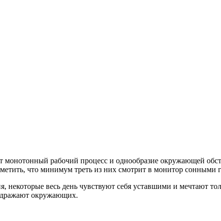
т монотонный рабочий процесс и однообразие окружающей обста
метить, что минимум треть из них смотрит в монитор сонными гл
 дня, некоторые весь день чувствуют себя уставшими и мечтают т
аздражают окружающих.