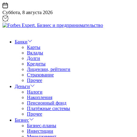
Перейти
к
Суббота, 8 августа 2026
содержанию
Forbes
Expert.
Бизнес
Банки
и
Карты
предпринимательство
Вклады
Долги
Кредиты
Лицензии, рейтинги
Страхование
Прочее
Деньги
Налоги
Накопления
Пенсионный фонд
Платёжные системы
Прочее
Бизнес
Бизнес-планы
Инвестиции
Менеджемент