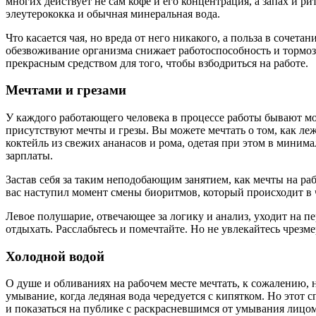
многих действует не сам кофе и его концентрация, а запах и р
элеутерококка и обычная минеральная вода.
Что касается чая, но вреда от него никакого, а польза в соче
обезвоживание организма снижает работоспособность и тормоз
прекрасным средством для того, чтобы взбодриться на работе.
Мечтами и грезами
У каждого работающего человека в процессе работы бывают мом
присутствуют мечты и грезы. Вы можете мечтать о том, как ле
коктейль из свежих ананасов и рома, одетая при этом в минима
зарплаты.
Застав себя за таким неподобающим занятием, как мечты на раб
вас наступил момент смены биоритмов, который происходит в ч
Левое полушарие, отвечающее за логику и анализ, уходит на п
отдыхать. Расслабьтесь и помечтайте. Но не увлекайтесь чрезм
Холодной водой
О душе и обливаниях на рабочем месте мечтать, к сожалению,
умывание, когда ледяная вода чередуется с кипятком. Но этот
и показаться на публике с раскрасневшимся от умывания лицом