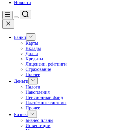
Новости
Поиск
Меню
Цвет
Закрыть
переключателя
Показать
Банки
подменю
Карты
Вклады
Долги
Кредиты
Лицензии, рейтинги
Страхование
Прочее
Показать
Деньги
подменю
Налоги
Накопления
Пенсионный фонд
Платёжные системы
Прочее
Показать
Бизнес
подменю
Бизнес-планы
Инвестиции