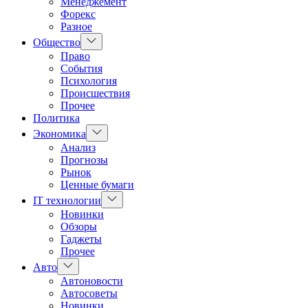
Менеджемент
Форекс
Разное
Показать
Общество
подменю
Право
События
Психология
Происшествия
Прочее
Политика
Показать
Экономика
подменю
Анализ
Прогнозы
Рынок
Ценные бумаги
Показать
IT технологии
подменю
Новинки
Обзоры
Гаджеты
Прочее
Показать
Авто
подменю
Автоновости
Автосоветы
Новинки