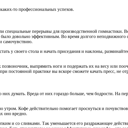
ь каких-то профессиональных успехов.
вали специальные перерывы для производственной гимнастики. В
о было довольно эффективным. Во время долгого неподвижного си
и самочувствию.
стать у своего стола и начать приседания и наклоны, разминайте
 позвоночник, выпрямить ноги и подержать их на весу или поо
ри постоянной практике вы вскоре сможете качать пресс, не отр
 о них думать. Вреда от них гораздо больше, чем бодрости. На 
но утром. Кофе действительно помогает проснуться и почувствов
х оно вредно.
епким и со сливками. Так уменьшается его раздражающее действ