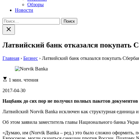
Обзоры
Новости
Найти:
Закрыть
поиск
Латвийский банк отказался покупать С
Главная
›
Бизнес
›
Латвийский банк отказался покупать Сберба
Расчетное
1 мин. чтения
время
чтения
2017-04-30
Нацбанк до сих пор не получил полных пакетов документов
Латвийский Norvik Banka исключен как структурная единица и
Об этом заявила заместитель главы Национального банка Укр
«Думаю, им (Norvik Banka – ред.) это было сложно оформить, п
Евросоюзе, могли сказаться санкции против России. Поэтому No