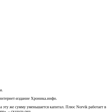
а.
интернет-издание Хроника.инфо.
на эту же сумму уменьшается капитал. Плюс Norvik работает в
н», – сказала она.