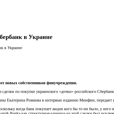
бербанк в Украине
нк в Украине
 от новых собственников финучреждения.
з сделки по покупке украинского «дочки» российского Сбербанк
аины Екатерина Рожкова в интервью изданию Минфин, передает 
оскольку когда банк покупает акции кого бы то ни было, у него 
rvik Banka как структурная единица из этой сделки был исключе