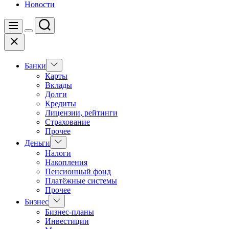
Новости
Поиск
Меню
Цвет
Закрыть
переключателя
Показать
Банки
подменю
Карты
Вклады
Долги
Кредиты
Лицензии, рейтинги
Страхование
Прочее
Показать
Деньги
подменю
Налоги
Накопления
Пенсионный фонд
Платёжные системы
Прочее
Показать
Бизнес
подменю
Бизнес-планы
Инвестиции