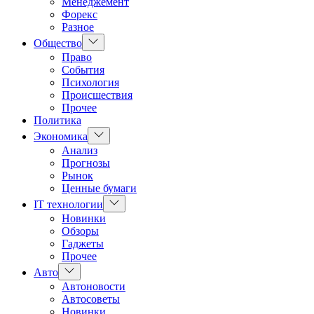
Менеджемент
Форекс
Разное
Показать
Общество
подменю
Право
События
Психология
Происшествия
Прочее
Политика
Показать
Экономика
подменю
Анализ
Прогнозы
Рынок
Ценные бумаги
Показать
IT технологии
подменю
Новинки
Обзоры
Гаджеты
Прочее
Показать
Авто
подменю
Автоновости
Автосоветы
Новинки