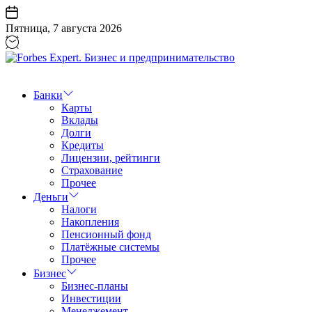
Перейти
к
Пятница, 7 августа 2026
содержанию
Forbes
Expert.
Бизнес
Банки
и
Карты
предпринимательство
Вклады
Долги
Кредиты
Лицензии, рейтинги
Страхование
Прочее
Деньги
Налоги
Накопления
Пенсионный фонд
Платёжные системы
Прочее
Бизнес
Бизнес-планы
Инвестиции
Менеджемент