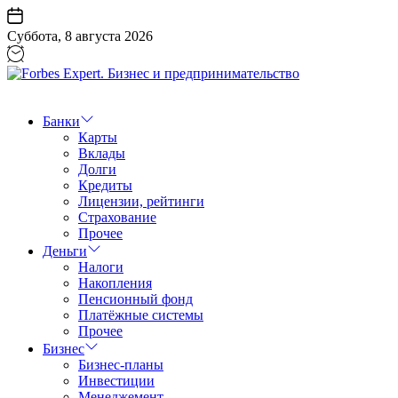
Перейти
к
Суббота, 8 августа 2026
содержанию
Forbes
Expert.
Бизнес
Банки
и
Карты
предпринимательство
Вклады
Долги
Кредиты
Лицензии, рейтинги
Страхование
Прочее
Деньги
Налоги
Накопления
Пенсионный фонд
Платёжные системы
Прочее
Бизнес
Бизнес-планы
Инвестиции
Менеджемент