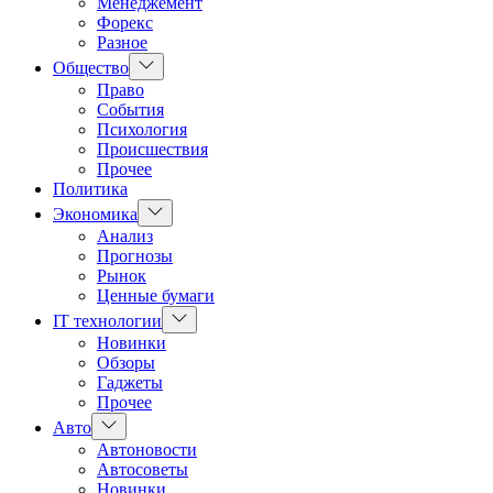
Менеджемент
Форекс
Разное
Показать
Общество
подменю
Право
События
Психология
Происшествия
Прочее
Политика
Показать
Экономика
подменю
Анализ
Прогнозы
Рынок
Ценные бумаги
Показать
IT технологии
подменю
Новинки
Обзоры
Гаджеты
Прочее
Показать
Авто
подменю
Автоновости
Автосоветы
Новинки