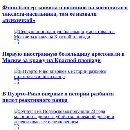
Фэшн-блогер заявила в полицию на московского
таксиста-насильника, там ее назвали
«психичкой»
Первую иностранную болельщицу арестовали в
Москве за кражу на Красной площади
В Пуэрто-Рико впервые в истории разбился
пилот реактивного ранца