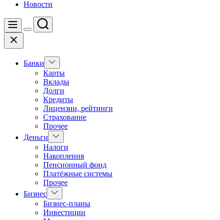
Новости
Поиск
Меню
Цвет
Закрыть
переключателя
Показать
Банки
подменю
Карты
Вклады
Долги
Кредиты
Лицензии, рейтинги
Страхование
Прочее
Показать
Деньги
подменю
Налоги
Накопления
Пенсионный фонд
Платёжные системы
Прочее
Показать
Бизнес
подменю
Бизнес-планы
Инвестиции