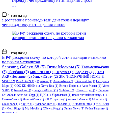
Дата
1 год назад
записи
Ярославские производители двигателей перейдут
четырехдневку из-за падения спроса
Дата
1 год назад
записи
В РФ раскрыли схему, по которой сотни женщин незаконно
получили маткапитал
Samsung Galaxy S8
(5)
Огни Москвы
(5)
Тальменка-банк
(3)
сбербанк
(3)
Ким Чен Ын
(2)
Пересвет
(2)
Apple Pay
(2)
ПАО
АКБ «Новация»
(2)
банк «Югра»
(2)
ЖК "НЕСКУЧНЫЙ HOME &
SPA"
(2)
Pro-Auto 24
(1)
My-Auto
(1)
Aviator-News
(1)
Finanse-Info
(1)
Сегодня в
Мире
(1)
ООО КБ «НКБ»
(1)
News-Box
(1)
Взгляд-Инфо
(1)
Auto-Master
(1)
Volvo
S60R
(1)
News-Land
(1)
Peugeot 908-RC
(1)
Mobilcom
(1)
News-Expert
(1)
Сальман
бен Абдель Азиз аль-Сауд
(1)
НДС
(1)
Укртелеком
(1)
прожиточный минимум
(1)
Совкомбанк
(1)
Донхлеббанк
(1)
ФК Открытие
(1)
Алина Кабаева
(1)
Moody's
(1)
Ob-IPhone
(1)
SkyUp
(1)
Avianews.Info
(1)
Tob-Biz
(1)
Autodrom.Info
(1)
Mir-Diesel
(1)
Mobi Blog
(1)
My-Mobil
(1)
CNews.Blog
(1)
Online-News
(1)
Рубен Татулян
(1)
Росбанк
(1)