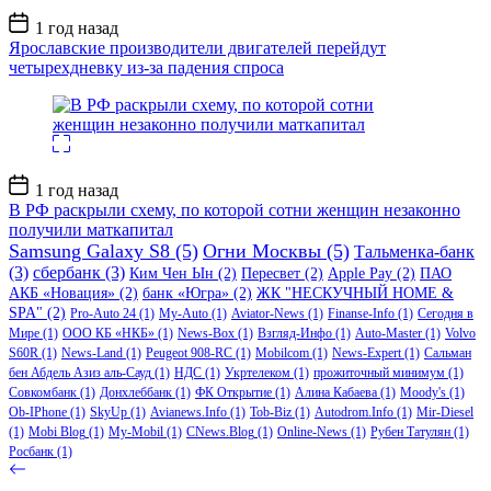
Дата
1 год назад
записи
Ярославские производители двигателей перейдут
четырехдневку из-за падения спроса
Дата
1 год назад
записи
В РФ раскрыли схему, по которой сотни женщин незаконно
получили маткапитал
Samsung Galaxy S8
(5)
Огни Москвы
(5)
Тальменка-банк
(3)
сбербанк
(3)
Ким Чен Ын
(2)
Пересвет
(2)
Apple Pay
(2)
ПАО
АКБ «Новация»
(2)
банк «Югра»
(2)
ЖК "НЕСКУЧНЫЙ HOME &
SPA"
(2)
Pro-Auto 24
(1)
My-Auto
(1)
Aviator-News
(1)
Finanse-Info
(1)
Сегодня в
Мире
(1)
ООО КБ «НКБ»
(1)
News-Box
(1)
Взгляд-Инфо
(1)
Auto-Master
(1)
Volvo
S60R
(1)
News-Land
(1)
Peugeot 908-RC
(1)
Mobilcom
(1)
News-Expert
(1)
Сальман
бен Абдель Азиз аль-Сауд
(1)
НДС
(1)
Укртелеком
(1)
прожиточный минимум
(1)
Совкомбанк
(1)
Донхлеббанк
(1)
ФК Открытие
(1)
Алина Кабаева
(1)
Moody's
(1)
Ob-IPhone
(1)
SkyUp
(1)
Avianews.Info
(1)
Tob-Biz
(1)
Autodrom.Info
(1)
Mir-Diesel
(1)
Mobi Blog
(1)
My-Mobil
(1)
CNews.Blog
(1)
Online-News
(1)
Рубен Татулян
(1)
Росбанк
(1)