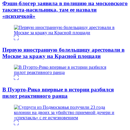
Фэшн-блогер заявила в полицию на московского
таксиста-насильника, там ее назвали
«психичкой»
Первую иностранную болельщицу арестовали в
Москве за кражу на Красной площади
В Пуэрто-Рико впервые в истории разбился
пилот реактивного ранца