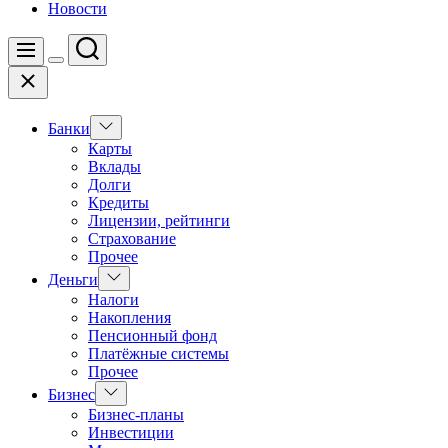
Новости
Поиск
Меню
Цвет
Закрыть
переключателя
Показать
Банки
подменю
Карты
Вклады
Долги
Кредиты
Лицензии, рейтинги
Страхование
Прочее
Показать
Деньги
подменю
Налоги
Накопления
Пенсионный фонд
Платёжные системы
Прочее
Показать
Бизнес
подменю
Бизнес-планы
Инвестиции