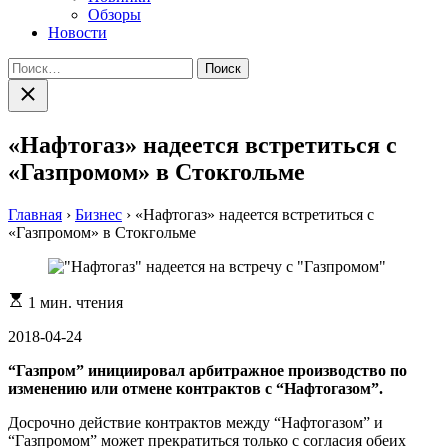
Обзоры
Новости
Найти:
Закрыть
поиск
«Нафтогаз» надеется встретиться с
«Газпромом» в Стокгольме
Главная
›
Бизнес
›
«Нафтогаз» надеется встретиться с
«Газпромом» в Стокгольме
Расчетное
1 мин. чтения
время
чтения
2018-04-24
“Газпром” инициировал арбитражное производство по
изменению или отмене контрактов с “Нафтогазом”.
Досрочно действие контрактов между “Нафтогазом” и
“Газпромом” может прекратиться только с согласия обеих