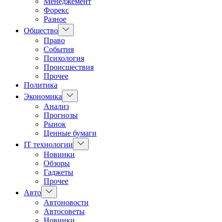
Менеджемент
Форекс
Разное
Показать
Общество
подменю
Право
События
Психология
Происшествия
Прочее
Политика
Показать
Экономика
подменю
Анализ
Прогнозы
Рынок
Ценные бумаги
Показать
IT технологии
подменю
Новинки
Обзоры
Гаджеты
Прочее
Показать
Авто
подменю
Автоновости
Автосоветы
Новинки