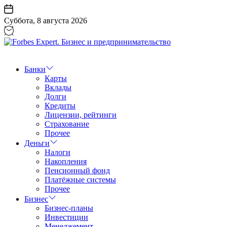
Перейти
к
Суббота, 8 августа 2026
содержанию
Forbes
Expert.
Бизнес
Банки
и
Карты
предпринимательство
Вклады
Долги
Кредиты
Лицензии, рейтинги
Страхование
Прочее
Деньги
Налоги
Накопления
Пенсионный фонд
Платёжные системы
Прочее
Бизнес
Бизнес-планы
Инвестиции
Менеджемент