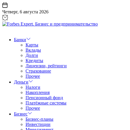
Перейти
к
Четверг, 6 августа 2026
содержанию
Forbes
Expert.
Бизнес
Банки
и
Карты
предпринимательство
Вклады
Долги
Кредиты
Лицензии, рейтинги
Страхование
Прочее
Деньги
Налоги
Накопления
Пенсионный фонд
Платёжные системы
Прочее
Бизнес
Бизнес-планы
Инвестиции
Менеджемент