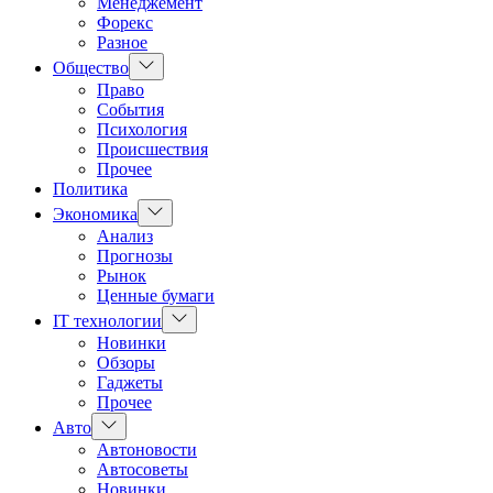
Менеджемент
Форекс
Разное
Показать
Общество
подменю
Право
События
Психология
Происшествия
Прочее
Политика
Показать
Экономика
подменю
Анализ
Прогнозы
Рынок
Ценные бумаги
Показать
IT технологии
подменю
Новинки
Обзоры
Гаджеты
Прочее
Показать
Авто
подменю
Автоновости
Автосоветы
Новинки