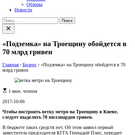
Обзоры
Новости
Найти:
Закрыть
поиск
«Подземка» на Троещину обойдется в
70 млрд гривен
Главная
›
Бизнес
›
«Подземка» на Троещину обойдется в 70
млрд гривен
Расчетное
1 мин. чтения
время
чтения
2017-10-06
Чтобы построить ветку метро на Троещину в Киеве,
следует выделить 70 миллиардов гривен.
В бюджете таких средств нет. Об этом заявил первый
заместитель председателя КГГА Геннадий Плис, передает