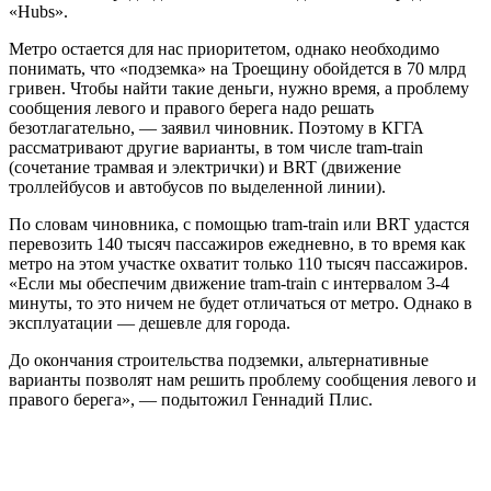
«Hubs».
Метро остается для нас приоритетом, однако необходимо
понимать, что «подземка» на Троещину обойдется в 70 млрд
гривен. Чтобы найти такие деньги, нужно время, а проблему
сообщения левого и правого берега надо решать
безотлагательно, — заявил чиновник. Поэтому в КГГА
рассматривают другие варианты, в том числе tram-train
(сочетание трамвая и электрички) и BRT (движение
троллейбусов и автобусов по выделенной линии).
По словам чиновника, с помощью tram-train или BRT удастся
перевозить 140 тысяч пассажиров ежедневно, в то время как
метро на этом участке охватит только 110 тысяч пассажиров.
«Если мы обеспечим движение tram-train с интервалом 3-4
минуты, то это ничем не будет отличаться от метро. Однако в
эксплуатации — дешевле для города.
До окончания строительства подземки, альтернативные
варианты позволят нам решить проблему сообщения левого и
правого берега», — подытожил Геннадий Плис.