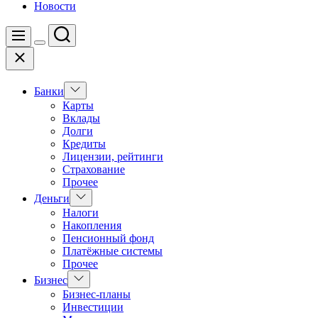
Новости
Поиск
Меню
Цвет
Закрыть
переключателя
Показать
Банки
подменю
Карты
Вклады
Долги
Кредиты
Лицензии, рейтинги
Страхование
Прочее
Показать
Деньги
подменю
Налоги
Накопления
Пенсионный фонд
Платёжные системы
Прочее
Показать
Бизнес
подменю
Бизнес-планы
Инвестиции