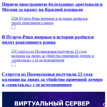
Первую иностранную болельщицу арестовали в
Москве за кражу на Красной площади
В Пуэрто-Рико впервые в истории разбился
пилот реактивного ранца
Супруги из Подмосковья получили 23 года
колонии на двоих за убийство приемной дочери
и «спектакль» с ее исчезновением