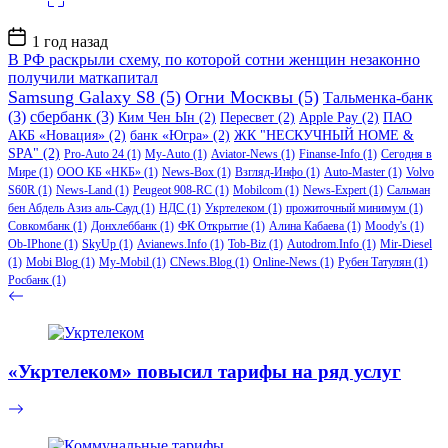
Дата
1 год назад
записи
В РФ раскрыли схему, по которой сотни женщин незаконно
получили маткапитал
Samsung Galaxy S8
(5)
Огни Москвы
(5)
Тальменка-банк
(3)
сбербанк
(3)
Ким Чен Ын
(2)
Пересвет
(2)
Apple Pay
(2)
ПАО
АКБ «Новация»
(2)
банк «Югра»
(2)
ЖК "НЕСКУЧНЫЙ HOME &
SPA"
(2)
Pro-Auto 24
(1)
My-Auto
(1)
Aviator-News
(1)
Finanse-Info
(1)
Сегодня в
Мире
(1)
ООО КБ «НКБ»
(1)
News-Box
(1)
Взгляд-Инфо
(1)
Auto-Master
(1)
Volvo
S60R
(1)
News-Land
(1)
Peugeot 908-RC
(1)
Mobilcom
(1)
News-Expert
(1)
Сальман
бен Абдель Азиз аль-Сауд
(1)
НДС
(1)
Укртелеком
(1)
прожиточный минимум
(1)
Совкомбанк
(1)
Донхлеббанк
(1)
ФК Открытие
(1)
Алина Кабаева
(1)
Moody's
(1)
Ob-IPhone
(1)
SkyUp
(1)
Avianews.Info
(1)
Tob-Biz
(1)
Autodrom.Info
(1)
Mir-Diesel
(1)
Mobi Blog
(1)
My-Mobil
(1)
CNews.Blog
(1)
Online-News
(1)
Рубен Татулян
(1)
Росбанк
(1)
«Укртелеком» повысил тарифы на ряд услуг