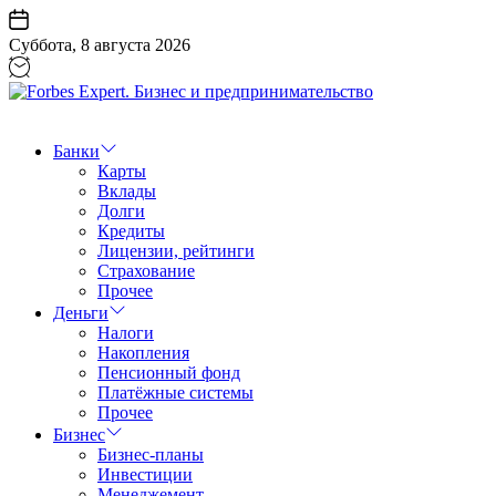
Перейти
к
Суббота, 8 августа 2026
содержанию
Forbes
Expert.
Бизнес
Банки
и
Карты
предпринимательство
Вклады
Долги
Кредиты
Лицензии, рейтинги
Страхование
Прочее
Деньги
Налоги
Накопления
Пенсионный фонд
Платёжные системы
Прочее
Бизнес
Бизнес-планы
Инвестиции
Менеджемент