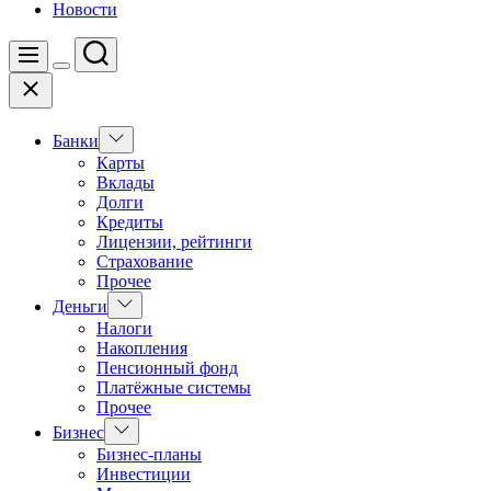
Новости
Поиск
Меню
Цвет
Закрыть
переключателя
Показать
Банки
подменю
Карты
Вклады
Долги
Кредиты
Лицензии, рейтинги
Страхование
Прочее
Показать
Деньги
подменю
Налоги
Накопления
Пенсионный фонд
Платёжные системы
Прочее
Показать
Бизнес
подменю
Бизнес-планы
Инвестиции