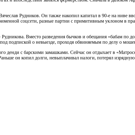
еслав Рудников. Он также накопил капитал в 90-е на ниве ввоз
ноименной соцсети, разные партии с примитивным уклоном в пр
Рудникова. Вместо разведения бычков и обещания «бабам по до
под подпиской о невыезде, проходя обвиняемым по делу о моше
го денди с барскими замашками. Сейчас он отдыхает в «Матросс
аньше он копил долги, невыплачивал налоги, потерял изрядную