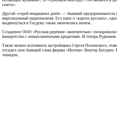
газета».
Другой «герой вчерашних дней» — бывший предприниматель Вяч
маргинальный национализм. Его идеи о «картах русских», од
выдвинуться в Госдуму также окончились ничем.
Созданное ООО «Русская деревня» окончательно «похоронила» 
банкротство с невыплаченными кредитами. И теперь Рудников 
Также можно вспомнить застройщика Сергея Полонского, этако
отсидел свое бывший глава фирмы «Интеко» Виктор Батурин. Р
лошадок.