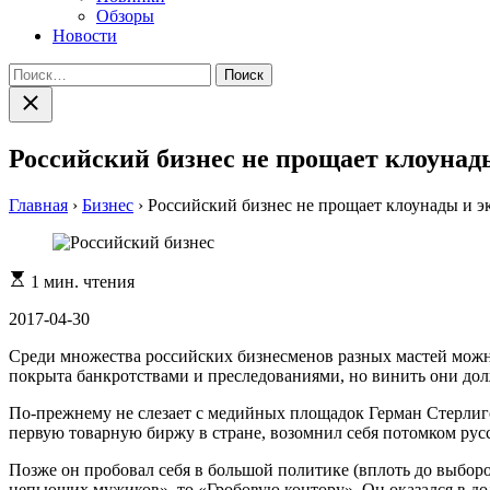
Обзоры
Новости
Найти:
Закрыть
поиск
Российский бизнес не прощает клоунад
Главная
›
Бизнес
›
Российский бизнес не прощает клоунады и э
Расчетное
1 мин. чтения
время
чтения
2017-04-30
Среди множества российских бизнесменов разных мастей можно 
покрыта банкротствами и преследованиями, но винить они дол
По-прежнему не слезает с медийных площадок Герман Стерлигов
первую товарную биржу в стране, возомнил себя потомком рус
Позже он пробовал себя в большой политике (вплоть до выборов
непьющих мужиков», то «Гробовую контору». Он оказался в дол