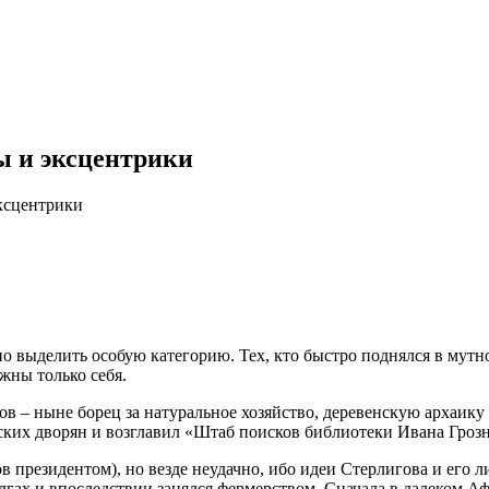
ы и эксцентрики
ксцентрики
выделить особую категорию. Тех, кто быстро поднялся в мутной
жны только себя.
 – ныне борец за натуральное хозяйство, деревенскую архаику и
ских дворян и возглавил «Штаб поисков библиотеки Ивана Грозн
 президентом), но везде неудачно, ибо идеи Стерлигова и его л
гах и впоследствии занялся фермерством. Сначала в далеком Аф