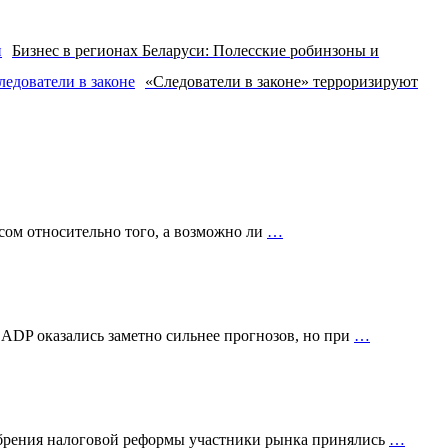
Бизнес в регионах Беларуси: Полесские робинзоны и
«Следователи в законе» терроризируют
сом относительно того, а возможно ли
…
 ADP оказались заметно сильнее прогнозов, но при
…
добрения налоговой реформы участники рынка принялись
…