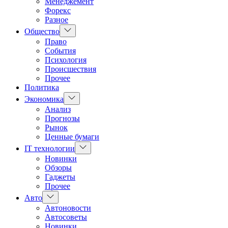
Менеджемент
Форекс
Разное
Показать
Общество
подменю
Право
События
Психология
Происшествия
Прочее
Политика
Показать
Экономика
подменю
Анализ
Прогнозы
Рынок
Ценные бумаги
Показать
IT технологии
подменю
Новинки
Обзоры
Гаджеты
Прочее
Показать
Авто
подменю
Автоновости
Автосоветы
Новинки