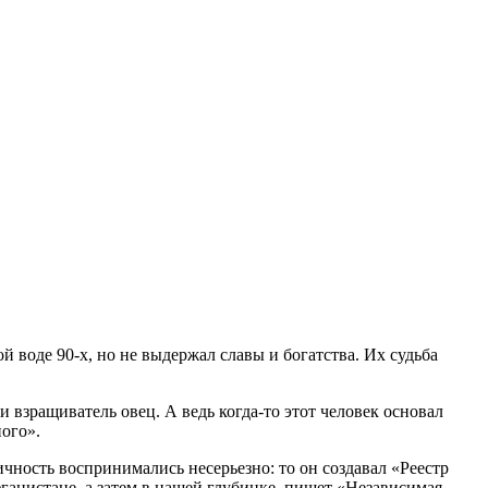
 воде 90-х, но не выдержал славы и богатства. Их судьба
 взращиватель овец. А ведь когда-то этот человек основал
ого».
ичность воспринимались несерьезно: то он создавал «Реестр
ганистане, а затем в нашей глубинке, пишет «Независимая