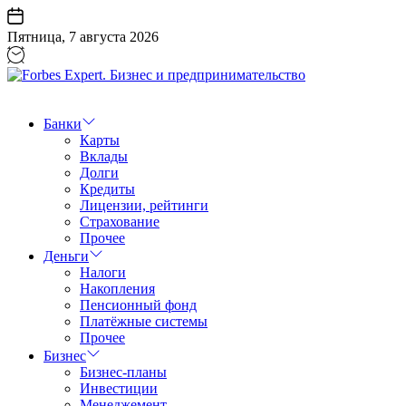
Перейти
к
Пятница, 7 августа 2026
содержанию
Forbes
Expert.
Бизнес
Банки
и
Карты
предпринимательство
Вклады
Долги
Кредиты
Лицензии, рейтинги
Страхование
Прочее
Деньги
Налоги
Накопления
Пенсионный фонд
Платёжные системы
Прочее
Бизнес
Бизнес-планы
Инвестиции
Менеджемент