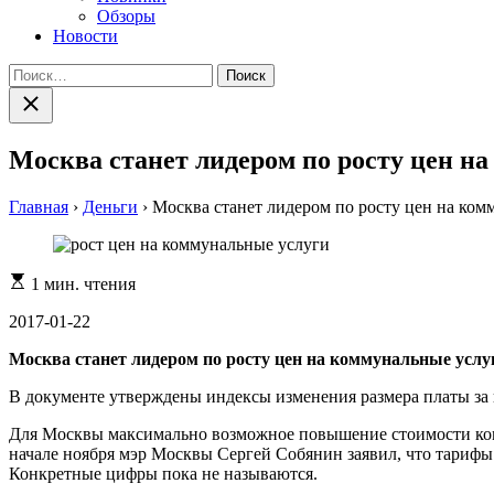
Обзоры
Новости
Найти:
Закрыть
поиск
Москва станет лидером по росту цен на
Главная
›
Деньги
›
Москва станет лидером по росту цен на ком
Расчетное
1 мин. чтения
время
чтения
2017-01-22
Москва станет лидером по росту цен на коммунальные услуг
В документе утверждены индексы изменения размера платы за 
Для Москвы максимально возможное повышение стоимости комм
начале ноября мэр Москвы Сергей Собянин заявил, что тариф
Конкретные цифры пока не называются.