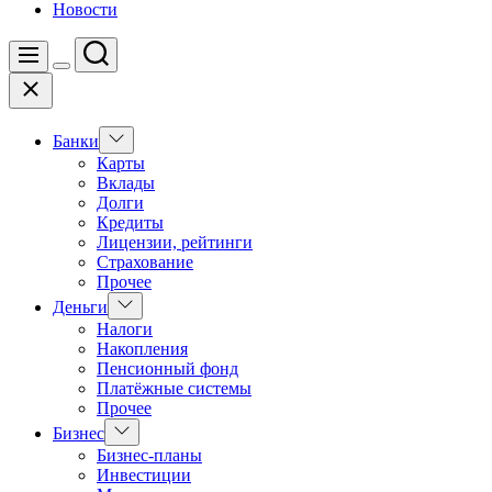
Новости
Поиск
Меню
Цвет
Закрыть
переключателя
Показать
Банки
подменю
Карты
Вклады
Долги
Кредиты
Лицензии, рейтинги
Страхование
Прочее
Показать
Деньги
подменю
Налоги
Накопления
Пенсионный фонд
Платёжные системы
Прочее
Показать
Бизнес
подменю
Бизнес-планы
Инвестиции