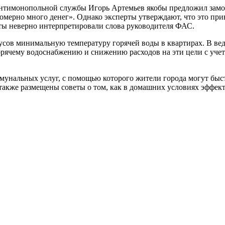
нтимонопольной службы Игорь Артемьев якобы предложил замор
омерно много денег». Однако эксперты утверждают, что это при
сты неверно интерпретировали слова руководителя ФАС.
дусов минимальную температуру горячей воды в квартирах. В ве
орячему водоснабжению и снижению расходов на эти цели с уче
унальных услуг, с помощью которого жители города могут быст
также размещены советы о том, как в домашних условиях эффек