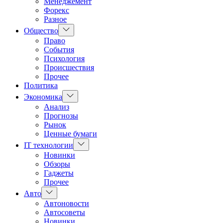
Менеджемент
Форекс
Разное
Показать
Общество
подменю
Право
События
Психология
Происшествия
Прочее
Политика
Показать
Экономика
подменю
Анализ
Прогнозы
Рынок
Ценные бумаги
Показать
IT технологии
подменю
Новинки
Обзоры
Гаджеты
Прочее
Показать
Авто
подменю
Автоновости
Автосоветы
Новинки