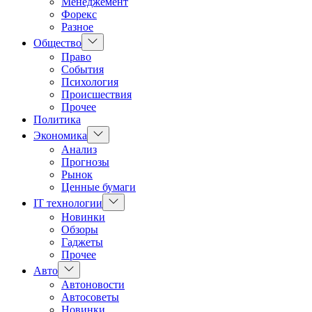
Менеджемент
Форекс
Разное
Показать
Общество
подменю
Право
События
Психология
Происшествия
Прочее
Политика
Показать
Экономика
подменю
Анализ
Прогнозы
Рынок
Ценные бумаги
Показать
IT технологии
подменю
Новинки
Обзоры
Гаджеты
Прочее
Показать
Авто
подменю
Автоновости
Автосоветы
Новинки