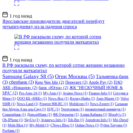
Дата
1 год назад
записи
Ярославские производители двигателей перейдут
четырехдневку из-за падения спроса
Дата
1 год назад
записи
В РФ раскрыли схему, по которой сотни женщин незаконно
получили маткапитал
Samsung Galaxy S8
(5)
Огни Москвы
(5)
Тальменка-банк
(3)
сбербанк
(3)
Ким Чен Ын
(2)
Пересвет
(2)
Apple Pay
(2)
ПАО
АКБ «Новация»
(2)
банк «Югра»
(2)
ЖК "НЕСКУЧНЫЙ HOME &
SPA"
(2)
Pro-Auto 24
(1)
My-Auto
(1)
Aviator-News
(1)
Finanse-Info
(1)
Сегодня в
Мире
(1)
ООО КБ «НКБ»
(1)
News-Box
(1)
Взгляд-Инфо
(1)
Auto-Master
(1)
Volvo
S60R
(1)
News-Land
(1)
Peugeot 908-RC
(1)
Mobilcom
(1)
News-Expert
(1)
Сальман
бен Абдель Азиз аль-Сауд
(1)
НДС
(1)
Укртелеком
(1)
прожиточный минимум
(1)
Совкомбанк
(1)
Донхлеббанк
(1)
ФК Открытие
(1)
Алина Кабаева
(1)
Moody's
(1)
Ob-IPhone
(1)
SkyUp
(1)
Avianews.Info
(1)
Tob-Biz
(1)
Autodrom.Info
(1)
Mir-Diesel
(1)
Mobi Blog
(1)
My-Mobil
(1)
CNews.Blog
(1)
Online-News
(1)
Рубен Татулян
(1)
Росбанк
(1)