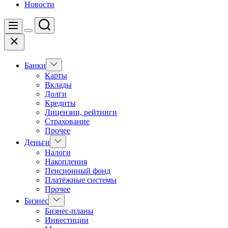
Новости
Поиск
Меню
Цвет
Закрыть
переключателя
Показать
Банки
подменю
Карты
Вклады
Долги
Кредиты
Лицензии, рейтинги
Страхование
Прочее
Показать
Деньги
подменю
Налоги
Накопления
Пенсионный фонд
Платёжные системы
Прочее
Показать
Бизнес
подменю
Бизнес-планы
Инвестиции