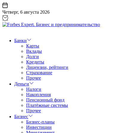
Перейти
к
Четверг, 6 августа 2026
содержанию
Forbes
Expert.
Бизнес
Банки
и
Карты
предпринимательство
Вклады
Долги
Кредиты
Лицензии, рейтинги
Страхование
Прочее
Деньги
Налоги
Накопления
Пенсионный фонд
Платёжные системы
Прочее
Бизнес
Бизнес-планы
Инвестиции
Менеджемент