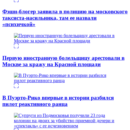
Фэшн-блогер заявила в полицию на московского
таксиста-насильника, там ее назвали
«психичкой»
Первую иностранную болельщицу арестовали в
Москве за кражу на Красной площади
В Пуэрто-Рико впервые в истории разбился
пилот реактивного ранца