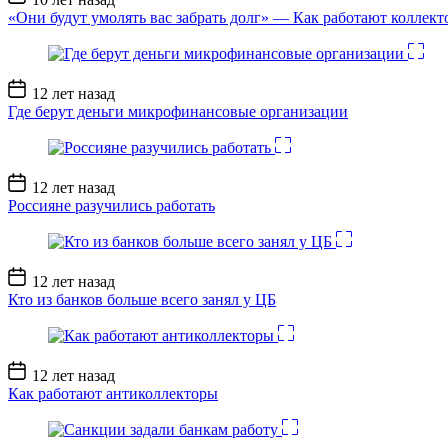
записи
«Они будут умолять вас забрать долг» — Как работают коллект
Дата
12 лет назад
записи
Где берут деньги микрофинансовые организации
Дата
12 лет назад
записи
Россияне разучились работать
Дата
12 лет назад
записи
Кто из банков больше всего занял у ЦБ
Дата
12 лет назад
записи
Как работают антиколлекторы