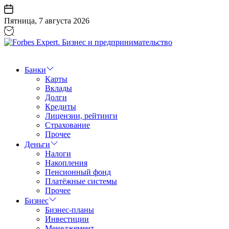
Перейти
к
Пятница, 7 августа 2026
содержанию
Forbes
Expert.
Бизнес
Банки
и
Карты
предпринимательство
Вклады
Долги
Кредиты
Лицензии, рейтинги
Страхование
Прочее
Деньги
Налоги
Накопления
Пенсионный фонд
Платёжные системы
Прочее
Бизнес
Бизнес-планы
Инвестиции
Менеджемент