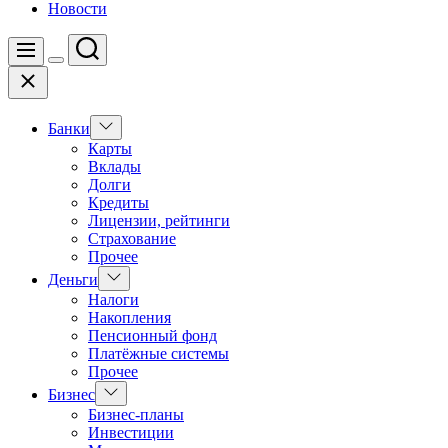
Новости
Поиск
Меню
Цвет
Закрыть
переключателя
Показать
Банки
подменю
Карты
Вклады
Долги
Кредиты
Лицензии, рейтинги
Страхование
Прочее
Показать
Деньги
подменю
Налоги
Накопления
Пенсионный фонд
Платёжные системы
Прочее
Показать
Бизнес
подменю
Бизнес-планы
Инвестиции