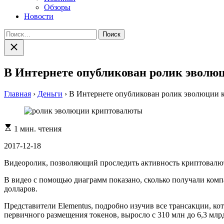
Обзоры
Новости
Найти:
Закрыть
поиск
В Интернете опубликован ролик эвол
Главная
›
Деньги
›
В Интернете опубликован ролик эволюции
Расчетное
1 мин. чтения
время
чтения
2017-12-18
Видеоролик, позволяющий проследить активность криптовалют 
В видео с помощью диаграмм показано, сколько получали ком
долларов.
Представители Elementus, подробно изучив все трансакции, к
первичного размещения токенов, выросло с 310 млн до 6,3 млр