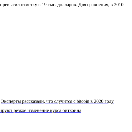
превысил отметку в 19 тыс. долларов. Для сравнения, в 2010
Эксперты рассказали, что случится с bitcoin в 2020 году
руют резкое изменение курса биткоина