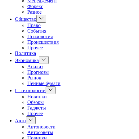
Менеджемент
Форекс
Разное
Показать
Общество
подменю
Право
События
Психология
Происшествия
Прочее
Политика
Показать
Экономика
подменю
Анализ
Прогнозы
Рынок
Ценные бумаги
Показать
IT технологии
подменю
Новинки
Обзоры
Гаджеты
Прочее
Показать
Авто
подменю
Автоновости
Автосоветы
Новинки