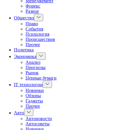
Менеджемент
Форекс
Разное
Показать
Общество
подменю
Право
События
Психология
Происшествия
Прочее
Политика
Показать
Экономика
подменю
Анализ
Прогнозы
Рынок
Ценные бумаги
Показать
IT технологии
подменю
Новинки
Обзоры
Гаджеты
Прочее
Показать
Авто
подменю
Автоновости
Автосоветы
Новинки