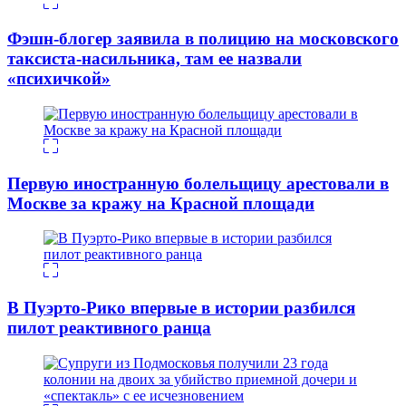
Фэшн-блогер заявила в полицию на московского
таксиста-насильника, там ее назвали
«психичкой»
Первую иностранную болельщицу арестовали в
Москве за кражу на Красной площади
В Пуэрто-Рико впервые в истории разбился
пилот реактивного ранца