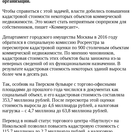
организаций.
Чтобы справиться с этой задачей, власти добились повышения
кадастровой стоимости некоторых объектов коммерческой
недвижимости. Это может стать неприятным сюрпризом для
собственников, пишет «Коммерсант».
Департамент городского имущества Москвы в 2016 году
обратился в специальную комиссию Росреестра за
пересмотром кадастровой оценки по 900 столичным объектам
коммерческой недвижимости. По мнению чиновников,
кадастровая стоимость этих объектов была занижена из-за
неверных сведений об их функциональном назначении. В
результате кадастровая стоимость некоторых зданий выросла
более чем в десять раз.
Так, особняк на Тверском бульваре с торгово-офисными
площадями до прошлого года числился в документах как
социальный объект, и его кадастровая стоимость составляла
353,7 миллиона рублей. После пересмотра этой оценки
стоимость выросла до 4,6 миллиарда рублей, а налоговая
нагрузка – с 4,7 миллиона до 63,8 миллиона рублей.
Перевод в новый статус торгового центра «Наутилус» на
Никольской позволил повысить кадастровую стоимость с
115,7 миллиона до 2,7 миллиарда рублей, а налоговую