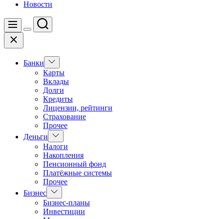
Новости
Поиск
Меню
Цвет
Закрыть
переключателя
Показать
Банки
подменю
Карты
Вклады
Долги
Кредиты
Лицензии, рейтинги
Страхование
Прочее
Показать
Деньги
подменю
Налоги
Накопления
Пенсионный фонд
Платёжные системы
Прочее
Показать
Бизнес
подменю
Бизнес-планы
Инвестиции