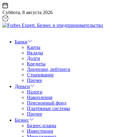
Перейти
к
Суббота, 8 августа 2026
содержанию
Forbes
Expert.
Бизнес
Банки
и
Карты
предпринимательство
Вклады
Долги
Кредиты
Лицензии, рейтинги
Страхование
Прочее
Деньги
Налоги
Накопления
Пенсионный фонд
Платёжные системы
Прочее
Бизнес
Бизнес-планы
Инвестиции
Менеджемент