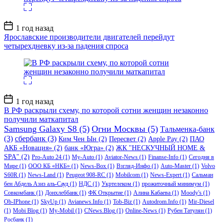
Дата
1 год назад
записи
Ярославские производители двигателей перейдут
четырехдневку из-за падения спроса
Дата
1 год назад
записи
В РФ раскрыли схему, по которой сотни женщин незаконно
получили маткапитал
Samsung Galaxy S8
(5)
Огни Москвы
(5)
Тальменка-банк
(3)
сбербанк
(3)
Ким Чен Ын
(2)
Пересвет
(2)
Apple Pay
(2)
ПАО
АКБ «Новация»
(2)
банк «Югра»
(2)
ЖК "НЕСКУЧНЫЙ HOME &
SPA"
(2)
Pro-Auto 24
(1)
My-Auto
(1)
Aviator-News
(1)
Finanse-Info
(1)
Сегодня в
Мире
(1)
ООО КБ «НКБ»
(1)
News-Box
(1)
Взгляд-Инфо
(1)
Auto-Master
(1)
Volvo
S60R
(1)
News-Land
(1)
Peugeot 908-RC
(1)
Mobilcom
(1)
News-Expert
(1)
Сальман
бен Абдель Азиз аль-Сауд
(1)
НДС
(1)
Укртелеком
(1)
прожиточный минимум
(1)
Совкомбанк
(1)
Донхлеббанк
(1)
ФК Открытие
(1)
Алина Кабаева
(1)
Moody's
(1)
Ob-IPhone
(1)
SkyUp
(1)
Avianews.Info
(1)
Tob-Biz
(1)
Autodrom.Info
(1)
Mir-Diesel
(1)
Mobi Blog
(1)
My-Mobil
(1)
CNews.Blog
(1)
Online-News
(1)
Рубен Татулян
(1)
Росбанк
(1)