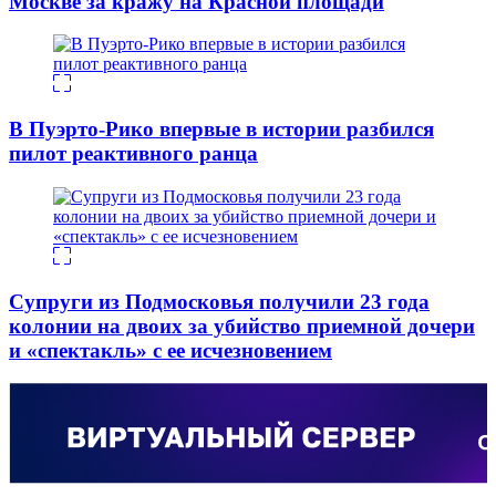
Москве за кражу на Красной площади
В Пуэрто-Рико впервые в истории разбился
пилот реактивного ранца
Супруги из Подмосковья получили 23 года
колонии на двоих за убийство приемной дочери
и «спектакль» с ее исчезновением