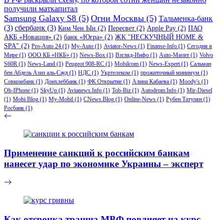
получили маткапитал
Samsung Galaxy S8
(5)
Огни Москвы
(5)
Тальменка-банк
(3)
сбербанк
(3)
Ким Чен Ын
(2)
Пересвет
(2)
Apple Pay
(2)
ПАО
АКБ «Новация»
(2)
банк «Югра»
(2)
ЖК "НЕСКУЧНЫЙ HOME &
SPA"
(2)
Pro-Auto 24
(1)
My-Auto
(1)
Aviator-News
(1)
Finanse-Info
(1)
Сегодня в
Мире
(1)
ООО КБ «НКБ»
(1)
News-Box
(1)
Взгляд-Инфо
(1)
Auto-Master
(1)
Volvo
S60R
(1)
News-Land
(1)
Peugeot 908-RC
(1)
Mobilcom
(1)
News-Expert
(1)
Сальман
бен Абдель Азиз аль-Сауд
(1)
НДС
(1)
Укртелеком
(1)
прожиточный минимум
(1)
Совкомбанк
(1)
Донхлеббанк
(1)
ФК Открытие
(1)
Алина Кабаева
(1)
Moody's
(1)
Ob-IPhone
(1)
SkyUp
(1)
Avianews.Info
(1)
Tob-Biz
(1)
Autodrom.Info
(1)
Mir-Diesel
(1)
Mobi Blog
(1)
My-Mobil
(1)
CNews.Blog
(1)
Online-News
(1)
Рубен Татулян
(1)
Росбанк
(1)
Применение санкций к российским банкам
нанесет удар по экономике Украины – эксперт
Как отсрочка транша МВФ повлияет на курс