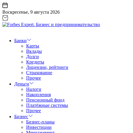
Перейти
к
Воскресенье, 9 августа 2026
содержанию
Forbes
Expert.
Бизнес
Банки
и
Карты
предпринимательство
Вклады
Долги
Кредиты
Лицензии, рейтинги
Страхование
Прочее
Деньги
Налоги
Накопления
Пенсионный фонд
Платёжные системы
Прочее
Бизнес
Бизнес-планы
Инвестиции
Менеджемент