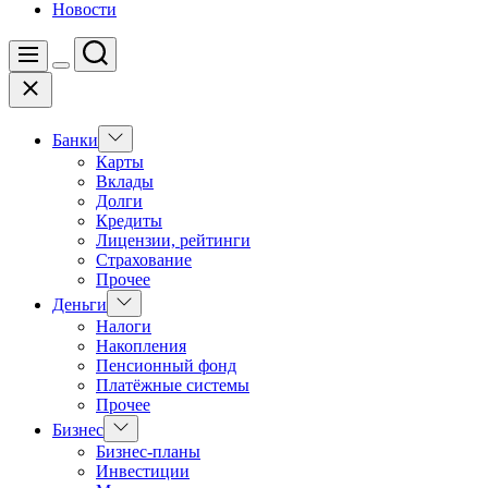
Новости
Поиск
Меню
Цвет
Закрыть
переключателя
Показать
Банки
подменю
Карты
Вклады
Долги
Кредиты
Лицензии, рейтинги
Страхование
Прочее
Показать
Деньги
подменю
Налоги
Накопления
Пенсионный фонд
Платёжные системы
Прочее
Показать
Бизнес
подменю
Бизнес-планы
Инвестиции