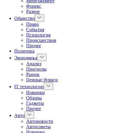
Менеджемент
Форекс
Разное
Показать
Общество
подменю
Право
События
Психология
Происшествия
Прочее
Политика
Показать
Экономика
подменю
Анализ
Прогнозы
Рынок
Ценные бумаги
Показать
IT технологии
подменю
Новинки
Обзоры
Гаджеты
Прочее
Показать
Авто
подменю
Автоновости
Автосоветы
Новинки