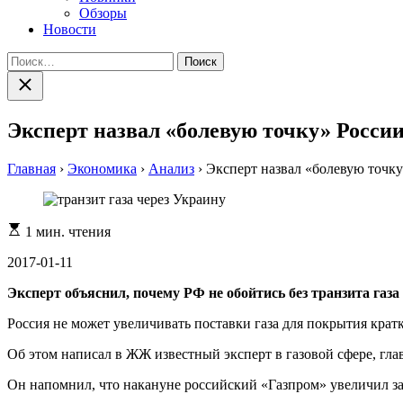
Обзоры
Новости
Найти:
Закрыть
поиск
Эксперт назвал «болевую точку» России
Главная
›
Экономика
›
Анализ
›
Эксперт назвал «болевую точку
Расчетное
1 мин. чтения
время
чтения
2017-01-11
Эксперт объяснил, почему РФ не обойтись без транзита газа
Россия не может увеличивать поставки газа для покрытия крат
Об этом написал в ЖЖ известный эксперт в газовой сфере, гла
Он напомнил, что накануне российский «Газпром» увеличил за