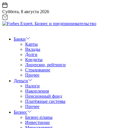
Перейти
к
Суббота, 8 августа 2026
содержанию
Forbes
Expert.
Бизнес
Банки
и
Карты
предпринимательство
Вклады
Долги
Кредиты
Лицензии, рейтинги
Страхование
Прочее
Деньги
Налоги
Накопления
Пенсионный фонд
Платёжные системы
Прочее
Бизнес
Бизнес-планы
Инвестиции
Менеджемент