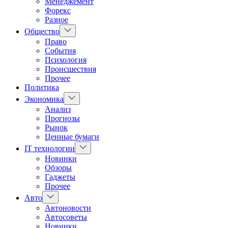
Менеджемент
Форекс
Разное
Показать
Общество
подменю
Право
События
Психология
Происшествия
Прочее
Политика
Показать
Экономика
подменю
Анализ
Прогнозы
Рынок
Ценные бумаги
Показать
IT технологии
подменю
Новинки
Обзоры
Гаджеты
Прочее
Показать
Авто
подменю
Автоновости
Автосоветы
Новинки