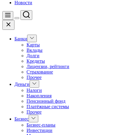
Новости
Поиск
Меню
Цвет
Закрыть
переключателя
Показать
Банки
подменю
Карты
Вклады
Долги
Кредиты
Лицензии, рейтинги
Страхование
Прочее
Показать
Деньги
подменю
Налоги
Накопления
Пенсионный фонд
Платёжные системы
Прочее
Показать
Бизнес
подменю
Бизнес-планы
Инвестиции