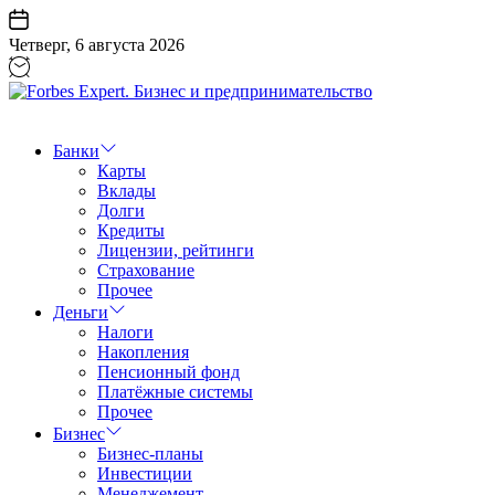
Перейти
к
Четверг, 6 августа 2026
содержанию
Forbes
Expert.
Бизнес
Банки
и
Карты
предпринимательство
Вклады
Долги
Кредиты
Лицензии, рейтинги
Страхование
Прочее
Деньги
Налоги
Накопления
Пенсионный фонд
Платёжные системы
Прочее
Бизнес
Бизнес-планы
Инвестиции
Менеджемент