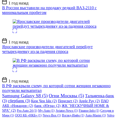
Дата
1 год назад
записи
В России выставили на продажу редкий ВАЗ-2110 с
минимальным пробегом
Дата
1 год назад
записи
Ярославские производители двигателей перейдут
четырехдневку из-за падения спроса
Дата
1 год назад
записи
В РФ раскрыли схему, по которой сотни женщин незаконно
получили маткапитал
Samsung Galaxy S8
(5)
Огни Москвы
(5)
Тальменка-банк
(3)
сбербанк
(3)
Ким Чен Ын
(2)
Пересвет
(2)
Apple Pay
(2)
ПАО
АКБ «Новация»
(2)
банк «Югра»
(2)
ЖК "НЕСКУЧНЫЙ HOME &
SPA"
(2)
Pro-Auto 24
(1)
My-Auto
(1)
Aviator-News
(1)
Finanse-Info
(1)
Сегодня в
Мире
(1)
ООО КБ «НКБ»
(1)
News-Box
(1)
Взгляд-Инфо
(1)
Auto-Master
(1)
Volvo