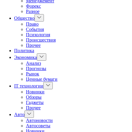
Менеджемент
Форекс
Разное
Показать
Общество
подменю
Право
События
Психология
Происшествия
Прочее
Политика
Показать
Экономика
подменю
Анализ
Прогнозы
Рынок
Ценные бумаги
Показать
IT технологии
подменю
Новинки
Обзоры
Гаджеты
Прочее
Показать
Авто
подменю
Автоновости
Автосоветы
Новинки