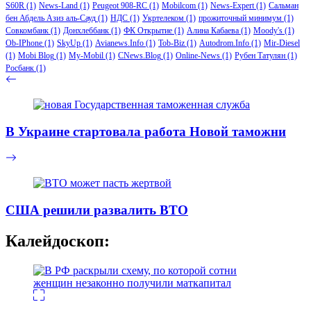
S60R
(1)
News-Land
(1)
Peugeot 908-RC
(1)
Mobilcom
(1)
News-Expert
(1)
Сальман
бен Абдель Азиз аль-Сауд
(1)
НДС
(1)
Укртелеком
(1)
прожиточный минимум
(1)
Совкомбанк
(1)
Донхлеббанк
(1)
ФК Открытие
(1)
Алина Кабаева
(1)
Moody's
(1)
Ob-IPhone
(1)
SkyUp
(1)
Avianews.Info
(1)
Tob-Biz
(1)
Autodrom.Info
(1)
Mir-Diesel
(1)
Mobi Blog
(1)
My-Mobil
(1)
CNews.Blog
(1)
Online-News
(1)
Рубен Татулян
(1)
Росбанк
(1)
В Украине стартовала работа Новой таможни
США решили развалить ВТО
Калейдоскоп: