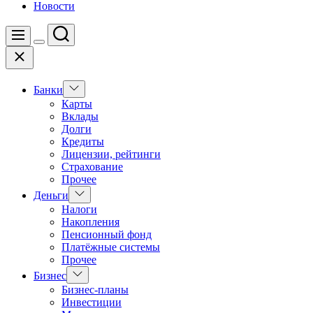
Новости
Поиск
Меню
Цвет
Закрыть
переключателя
Показать
Банки
подменю
Карты
Вклады
Долги
Кредиты
Лицензии, рейтинги
Страхование
Прочее
Показать
Деньги
подменю
Налоги
Накопления
Пенсионный фонд
Платёжные системы
Прочее
Показать
Бизнес
подменю
Бизнес-планы
Инвестиции