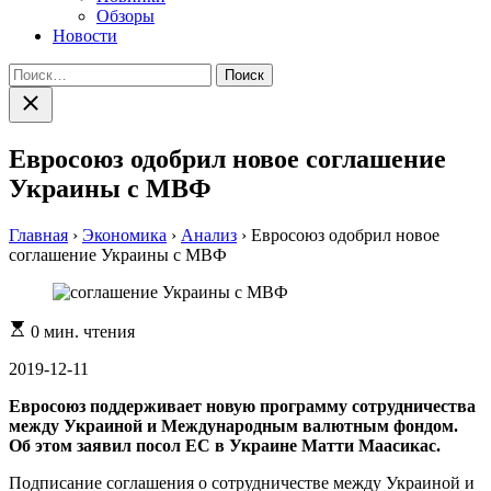
Обзоры
Новости
Найти:
Закрыть
поиск
Евросоюз одобрил новое соглашение
Украины с МВФ
Главная
›
Экономика
›
Анализ
›
Евросоюз одобрил новое
соглашение Украины с МВФ
Расчетное
0 мин. чтения
время
чтения
2019-12-11
Евросоюз поддерживает новую программу сотрудничества
между Украиной и Международным валютным фондом.
Об этом заявил посол ЕС в Украине Матти Маасикас.
Подписание соглашения о сотрудничестве между Украиной и