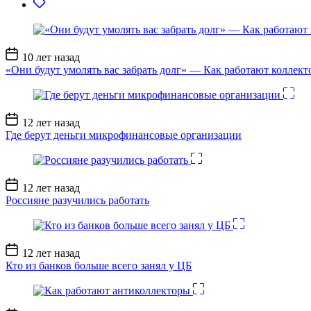
Дата
10 лет назад
записи
«Они будут умолять вас забрать долг» — Как работают коллект
Дата
12 лет назад
записи
Где берут деньги микрофинансовые организации
Дата
12 лет назад
записи
Россияне разучились работать
Дата
12 лет назад
записи
Кто из банков больше всего занял у ЦБ