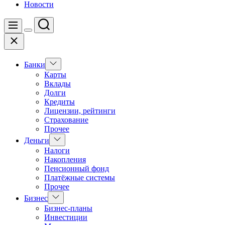
Новости
Поиск
Меню
Цвет
Закрыть
переключателя
Показать
Банки
подменю
Карты
Вклады
Долги
Кредиты
Лицензии, рейтинги
Страхование
Прочее
Показать
Деньги
подменю
Налоги
Накопления
Пенсионный фонд
Платёжные системы
Прочее
Показать
Бизнес
подменю
Бизнес-планы
Инвестиции