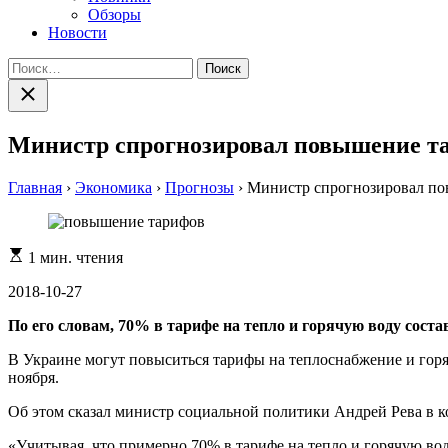
Обзоры
Новости
Найти:
Закрыть
поиск
Министр спрогнозировал повышение та
Главная
›
Экономика
›
Прогнозы
›
Министр спрогнозировал по
Расчетное
1 мин. чтения
время
чтения
2018-10-27
По его словам, 70% в тарифе на тепло и горячую воду состав
В Украине могут повыситься тарифы на теплоснабжение и горя
ноября.
Об этом сказал министр социальной политики Андрей Рева в 
«Учитывая, что примерно 70% в тарифе на тепло и горячую вод