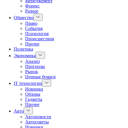
Менеджемент
Форекс
Разное
Показать
Общество
подменю
Право
События
Психология
Происшествия
Прочее
Политика
Показать
Экономика
подменю
Анализ
Прогнозы
Рынок
Ценные бумаги
Показать
IT технологии
подменю
Новинки
Обзоры
Гаджеты
Прочее
Показать
Авто
подменю
Автоновости
Автосоветы
Новинки