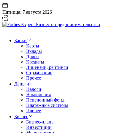
Перейти
к
Пятница, 7 августа 2026
содержанию
Forbes
Expert.
Бизнес
Банки
и
Карты
предпринимательство
Вклады
Долги
Кредиты
Лицензии, рейтинги
Страхование
Прочее
Деньги
Налоги
Накопления
Пенсионный фонд
Платёжные системы
Прочее
Бизнес
Бизнес-планы
Инвестиции
Менеджемент