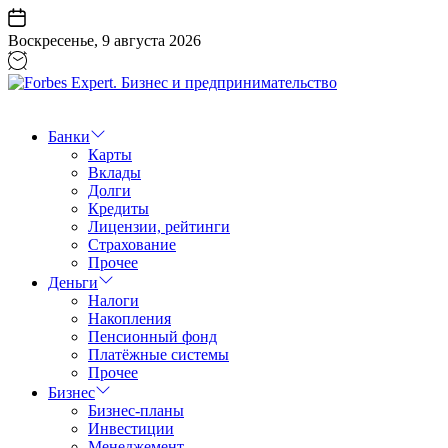
Перейти
к
Воскресенье, 9 августа 2026
содержанию
Forbes
Expert.
Бизнес
Банки
и
Карты
предпринимательство
Вклады
Долги
Кредиты
Лицензии, рейтинги
Страхование
Прочее
Деньги
Налоги
Накопления
Пенсионный фонд
Платёжные системы
Прочее
Бизнес
Бизнес-планы
Инвестиции
Менеджемент