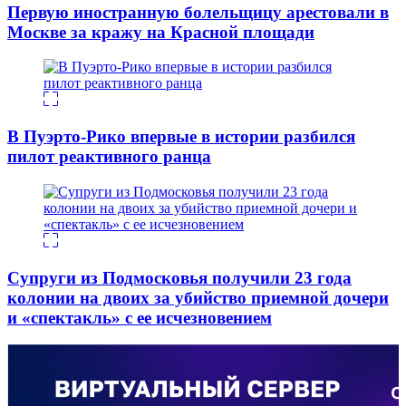
Первую иностранную болельщицу арестовали в
Москве за кражу на Красной площади
В Пуэрто-Рико впервые в истории разбился
пилот реактивного ранца
Супруги из Подмосковья получили 23 года
колонии на двоих за убийство приемной дочери
и «спектакль» с ее исчезновением