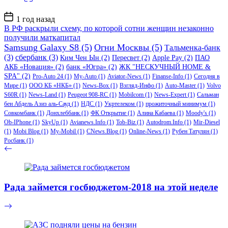
Дата
1 год назад
записи
В РФ раскрыли схему, по которой сотни женщин незаконно
получили маткапитал
Samsung Galaxy S8
(5)
Огни Москвы
(5)
Тальменка-банк
(3)
сбербанк
(3)
Ким Чен Ын
(2)
Пересвет
(2)
Apple Pay
(2)
ПАО
АКБ «Новация»
(2)
банк «Югра»
(2)
ЖК "НЕСКУЧНЫЙ HOME &
SPA"
(2)
Pro-Auto 24
(1)
My-Auto
(1)
Aviator-News
(1)
Finanse-Info
(1)
Сегодня в
Мире
(1)
ООО КБ «НКБ»
(1)
News-Box
(1)
Взгляд-Инфо
(1)
Auto-Master
(1)
Volvo
S60R
(1)
News-Land
(1)
Peugeot 908-RC
(1)
Mobilcom
(1)
News-Expert
(1)
Сальман
бен Абдель Азиз аль-Сауд
(1)
НДС
(1)
Укртелеком
(1)
прожиточный минимум
(1)
Совкомбанк
(1)
Донхлеббанк
(1)
ФК Открытие
(1)
Алина Кабаева
(1)
Moody's
(1)
Ob-IPhone
(1)
SkyUp
(1)
Avianews.Info
(1)
Tob-Biz
(1)
Autodrom.Info
(1)
Mir-Diesel
(1)
Mobi Blog
(1)
My-Mobil
(1)
CNews.Blog
(1)
Online-News
(1)
Рубен Татулян
(1)
Росбанк
(1)
Рада займется госбюджетом-2018 на этой неделе