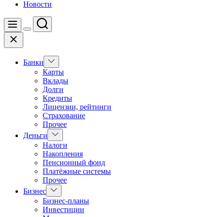
Новости
Поиск
Меню
Цвет
Закрыть
переключателя
Показать
Банки
подменю
Карты
Вклады
Долги
Кредиты
Лицензии, рейтинги
Страхование
Прочее
Показать
Деньги
подменю
Налоги
Накопления
Пенсионный фонд
Платёжные системы
Прочее
Показать
Бизнес
подменю
Бизнес-планы
Инвестиции