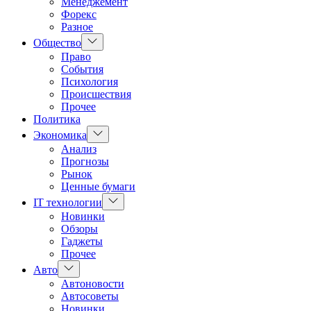
Менеджемент
Форекс
Разное
Показать
Общество
подменю
Право
События
Психология
Происшествия
Прочее
Политика
Показать
Экономика
подменю
Анализ
Прогнозы
Рынок
Ценные бумаги
Показать
IT технологии
подменю
Новинки
Обзоры
Гаджеты
Прочее
Показать
Авто
подменю
Автоновости
Автосоветы
Новинки