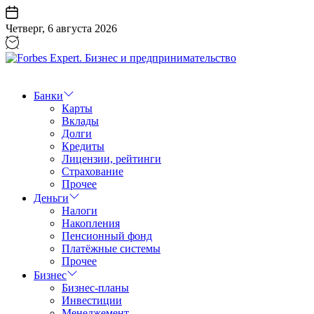
Перейти
к
Четверг, 6 августа 2026
содержанию
Forbes
Expert.
Бизнес
Банки
и
Карты
предпринимательство
Вклады
Долги
Кредиты
Лицензии, рейтинги
Страхование
Прочее
Деньги
Налоги
Накопления
Пенсионный фонд
Платёжные системы
Прочее
Бизнес
Бизнес-планы
Инвестиции
Менеджемент