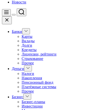
Новости
Поиск
Меню
Цвет
Закрыть
переключателя
Показать
Банки
подменю
Карты
Вклады
Долги
Кредиты
Лицензии, рейтинги
Страхование
Прочее
Показать
Деньги
подменю
Налоги
Накопления
Пенсионный фонд
Платёжные системы
Прочее
Показать
Бизнес
подменю
Бизнес-планы
Инвестиции