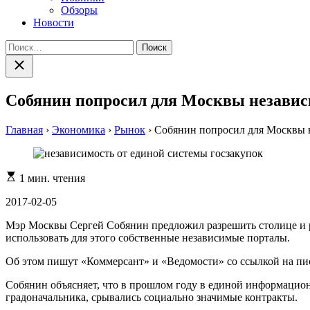
Обзоры
Новости
Найти:
Закрыть
поиск
Собянин попросил для Москвы независ
Главная
›
Экономика
›
Рынок
›
Собянин попросил для Москвы н
Расчетное
1 мин. чтения
время
чтения
2017-02-05
Мэр Москвы Сергей Собянин предложил разрешить столице и рег
использовать для этого собственные независимые порталы.
Об этом пишут «Коммерсант» и «Ведомости» со ссылкой на пи
Собянин объясняет, что в прошлом году в единой информацион
градоначальника, срывались социально значимые контракты.