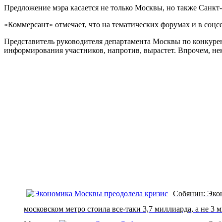
Предложение мэра касается не только Москвы, но также Санкт-
«Коммерсант» отмечает, что на тематических форумах и в соц
Представитель руководителя департамента Москвы по конкурент
информирования участников, напротив, вырастет. Впрочем, нек
Собянин: Экон
московском метро стоила все-таки 3,7 миллиарда, а не 3 