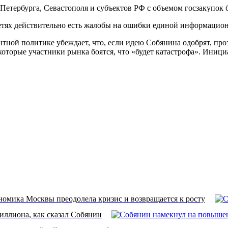
Петербурга, Севастополя и субъектов РФ с объемом госзакупок б
сетях действительно есть жалобы на ошибки единой информацио
ной политике убеждает, что, если идею Собянина одобрят, проз
оторые участники рынка боятся, что «будет катастрофа». Инициа
омика Москвы преодолела кризис и возвращается к росту
миллиона, как сказал Собянин