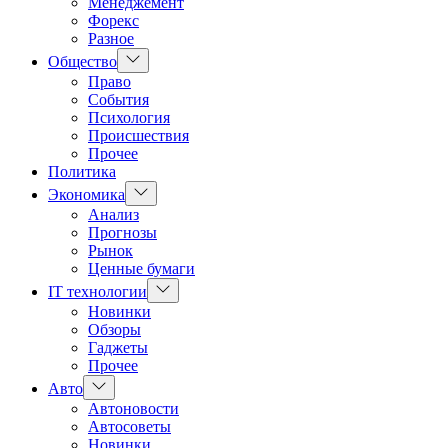
Менеджемент
Форекс
Разное
Показать
Общество
подменю
Право
События
Психология
Происшествия
Прочее
Политика
Показать
Экономика
подменю
Анализ
Прогнозы
Рынок
Ценные бумаги
Показать
IT технологии
подменю
Новинки
Обзоры
Гаджеты
Прочее
Показать
Авто
подменю
Автоновости
Автосоветы
Новинки