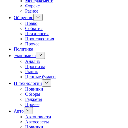
Менеджемент
Форекс
Разное
Показать
Общество
подменю
Право
События
Психология
Происшествия
Прочее
Политика
Показать
Экономика
подменю
Анализ
Прогнозы
Рынок
Ценные бумаги
Показать
IT технологии
подменю
Новинки
Обзоры
Гаджеты
Прочее
Показать
Авто
подменю
Автоновости
Автосоветы
Новинки