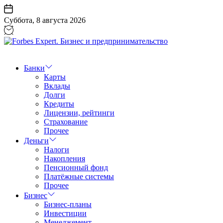
Перейти
к
Суббота, 8 августа 2026
содержанию
Forbes
Expert.
Бизнес
Банки
и
Карты
предпринимательство
Вклады
Долги
Кредиты
Лицензии, рейтинги
Страхование
Прочее
Деньги
Налоги
Накопления
Пенсионный фонд
Платёжные системы
Прочее
Бизнес
Бизнес-планы
Инвестиции
Менеджемент