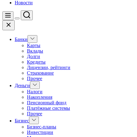
Новости
Поиск
Меню
Цвет
Закрыть
переключателя
Показать
Банки
подменю
Карты
Вклады
Долги
Кредиты
Лицензии, рейтинги
Страхование
Прочее
Показать
Деньги
подменю
Налоги
Накопления
Пенсионный фонд
Платёжные системы
Прочее
Показать
Бизнес
подменю
Бизнес-планы
Инвестиции