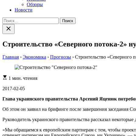
Обзоры
Новости
Найти:
Закрыть
поиск
Строительство «Северного потока-2» н
Главная
›
Экономика
›
Прогнозы
›
Строительство «Северного п
Расчетное
1 мин. чтения
время
чтения
2017-02-05
Глава украинского правительства Арсений Яценюк потребов
Об этом он заявил на брифинге после завершения заседания С
Руководитель украинского правительства рассказал некоторые 
«Мы обращаемся к европейским партнерам с тем, чтобы проект
отвечает интересам ни Европейского Союза, ни Украины», — 