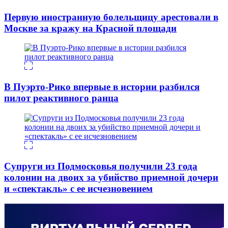
Первую иностранную болельщицу арестовали в
Москве за кражу на Красной площади
В Пуэрто-Рико впервые в истории разбился
пилот реактивного ранца
Супруги из Подмосковья получили 23 года
колонии на двоих за убийство приемной дочери
и «спектакль» с ее исчезновением