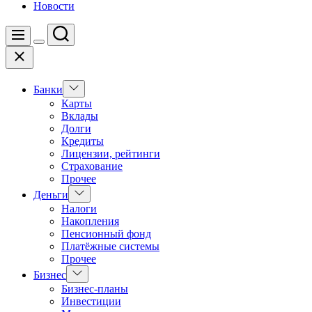
Новости
Поиск
Меню
Цвет
Закрыть
переключателя
Показать
Банки
подменю
Карты
Вклады
Долги
Кредиты
Лицензии, рейтинги
Страхование
Прочее
Показать
Деньги
подменю
Налоги
Накопления
Пенсионный фонд
Платёжные системы
Прочее
Показать
Бизнес
подменю
Бизнес-планы
Инвестиции