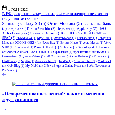
Дата
1 год назад
записи
В РФ раскрыли схему, по которой сотни женщин незаконно
получили маткапитал
Samsung Galaxy S8
(5)
Огни Москвы
(5)
Тальменка-банк
(3)
сбербанк
(3)
Ким Чен Ын
(2)
Пересвет
(2)
Apple Pay
(2)
ПАО
АКБ «Новация»
(2)
банк «Югра»
(2)
ЖК "НЕСКУЧНЫЙ HOME &
SPA"
(2)
Pro-Auto 24
(1)
My-Auto
(1)
Aviator-News
(1)
Finanse-Info
(1)
Сегодня в
Мире
(1)
ООО КБ «НКБ»
(1)
News-Box
(1)
Взгляд-Инфо
(1)
Auto-Master
(1)
Volvo
S60R
(1)
News-Land
(1)
Peugeot 908-RC
(1)
Mobilcom
(1)
News-Expert
(1)
Сальман
бен Абдель Азиз аль-Сауд
(1)
НДС
(1)
Укртелеком
(1)
прожиточный минимум
(1)
Совкомбанк
(1)
Донхлеббанк
(1)
ФК Открытие
(1)
Алина Кабаева
(1)
Moody's
(1)
Ob-IPhone
(1)
SkyUp
(1)
Avianews.Info
(1)
Tob-Biz
(1)
Autodrom.Info
(1)
Mir-Diesel
(1)
Mobi Blog
(1)
My-Mobil
(1)
CNews.Blog
(1)
Online-News
(1)
Рубен Татулян
(1)
Росбанк
(1)
«Осовременивание» пенсий: какие изменения
ждут украинцев