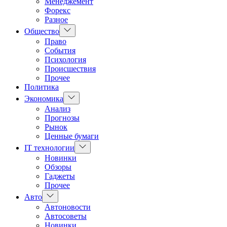
Менеджемент
Форекс
Разное
Показать
Общество
подменю
Право
События
Психология
Происшествия
Прочее
Политика
Показать
Экономика
подменю
Анализ
Прогнозы
Рынок
Ценные бумаги
Показать
IT технологии
подменю
Новинки
Обзоры
Гаджеты
Прочее
Показать
Авто
подменю
Автоновости
Автосоветы
Новинки