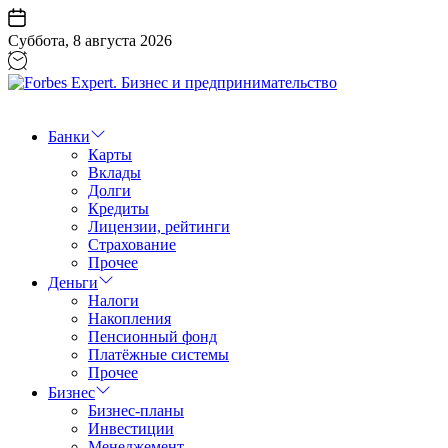
Перейти
к
Суббота, 8 августа 2026
содержанию
Forbes
Expert.
Бизнес
Банки
и
Карты
предпринимательство
Вклады
Долги
Кредиты
Лицензии, рейтинги
Страхование
Прочее
Деньги
Налоги
Накопления
Пенсионный фонд
Платёжные системы
Прочее
Бизнес
Бизнес-планы
Инвестиции
Менеджемент