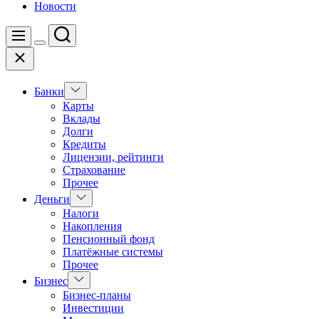
Новости
Поиск
Меню
Цвет
Закрыть
переключателя
Показать
Банки
подменю
Карты
Вклады
Долги
Кредиты
Лицензии, рейтинги
Страхование
Прочее
Показать
Деньги
подменю
Налоги
Накопления
Пенсионный фонд
Платёжные системы
Прочее
Показать
Бизнес
подменю
Бизнес-планы
Инвестиции