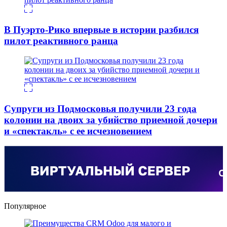
В Пуэрто-Рико впервые в истории разбился
пилот реактивного ранца
Супруги из Подмосковья получили 23 года
колонии на двоих за убийство приемной дочери
и «спектакль» с ее исчезновением
Популярное