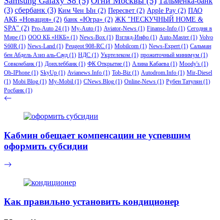
Samsung Galaxy S8
(5)
Огни Москвы
(5)
Тальменка-банк
(3)
сбербанк
(3)
Ким Чен Ын
(2)
Пересвет
(2)
Apple Pay
(2)
ПАО
АКБ «Новация»
(2)
банк «Югра»
(2)
ЖК "НЕСКУЧНЫЙ HOME &
SPA"
(2)
Pro-Auto 24
(1)
My-Auto
(1)
Aviator-News
(1)
Finanse-Info
(1)
Сегодня в
Мире
(1)
ООО КБ «НКБ»
(1)
News-Box
(1)
Взгляд-Инфо
(1)
Auto-Master
(1)
Volvo
S60R
(1)
News-Land
(1)
Peugeot 908-RC
(1)
Mobilcom
(1)
News-Expert
(1)
Сальман
бен Абдель Азиз аль-Сауд
(1)
НДС
(1)
Укртелеком
(1)
прожиточный минимум
(1)
Совкомбанк
(1)
Донхлеббанк
(1)
ФК Открытие
(1)
Алина Кабаева
(1)
Moody's
(1)
Ob-IPhone
(1)
SkyUp
(1)
Avianews.Info
(1)
Tob-Biz
(1)
Autodrom.Info
(1)
Mir-Diesel
(1)
Mobi Blog
(1)
My-Mobil
(1)
CNews.Blog
(1)
Online-News
(1)
Рубен Татулян
(1)
Росбанк
(1)
Кабмин обещает компенсации не успевшим
оформить субсидии
Как правильно установить кондиционер