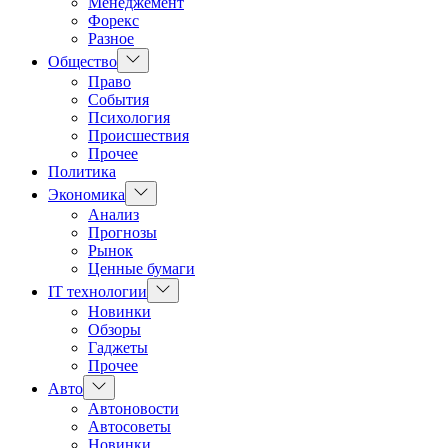
Менеджемент
Форекс
Разное
Показать
Общество
подменю
Право
События
Психология
Происшествия
Прочее
Политика
Показать
Экономика
подменю
Анализ
Прогнозы
Рынок
Ценные бумаги
Показать
IT технологии
подменю
Новинки
Обзоры
Гаджеты
Прочее
Показать
Авто
подменю
Автоновости
Автосоветы
Новинки