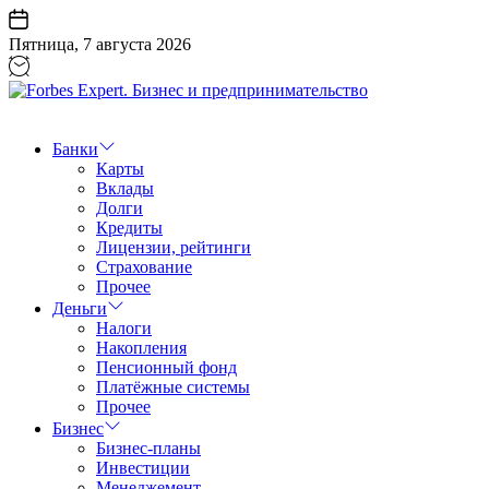
Перейти
к
Пятница, 7 августа 2026
содержанию
Forbes
Expert.
Бизнес
Банки
и
Карты
предпринимательство
Вклады
Долги
Кредиты
Лицензии, рейтинги
Страхование
Прочее
Деньги
Налоги
Накопления
Пенсионный фонд
Платёжные системы
Прочее
Бизнес
Бизнес-планы
Инвестиции
Менеджемент