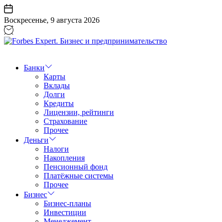
Перейти
к
Воскресенье, 9 августа 2026
содержанию
Forbes
Expert.
Бизнес
Банки
и
Карты
предпринимательство
Вклады
Долги
Кредиты
Лицензии, рейтинги
Страхование
Прочее
Деньги
Налоги
Накопления
Пенсионный фонд
Платёжные системы
Прочее
Бизнес
Бизнес-планы
Инвестиции
Менеджемент