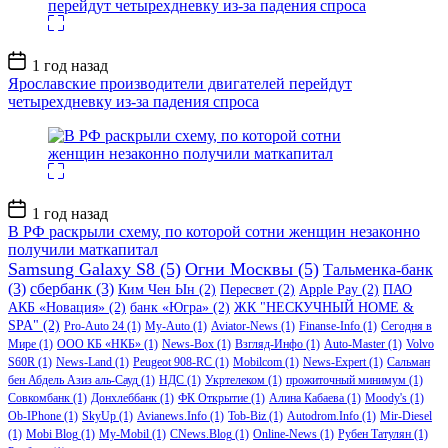
Дата
1 год назад
записи
Ярославские производители двигателей перейдут
четырехдневку из-за падения спроса
Дата
1 год назад
записи
В РФ раскрыли схему, по которой сотни женщин незаконно
получили маткапитал
Samsung Galaxy S8
(5)
Огни Москвы
(5)
Тальменка-банк
(3)
сбербанк
(3)
Ким Чен Ын
(2)
Пересвет
(2)
Apple Pay
(2)
ПАО
АКБ «Новация»
(2)
банк «Югра»
(2)
ЖК "НЕСКУЧНЫЙ HOME &
SPA"
(2)
Pro-Auto 24
(1)
My-Auto
(1)
Aviator-News
(1)
Finanse-Info
(1)
Сегодня в
Мире
(1)
ООО КБ «НКБ»
(1)
News-Box
(1)
Взгляд-Инфо
(1)
Auto-Master
(1)
Volvo
S60R
(1)
News-Land
(1)
Peugeot 908-RC
(1)
Mobilcom
(1)
News-Expert
(1)
Сальман
бен Абдель Азиз аль-Сауд
(1)
НДС
(1)
Укртелеком
(1)
прожиточный минимум
(1)
Совкомбанк
(1)
Донхлеббанк
(1)
ФК Открытие
(1)
Алина Кабаева
(1)
Moody's
(1)
Ob-IPhone
(1)
SkyUp
(1)
Avianews.Info
(1)
Tob-Biz
(1)
Autodrom.Info
(1)
Mir-Diesel
(1)
Mobi Blog
(1)
My-Mobil
(1)
CNews.Blog
(1)
Online-News
(1)
Рубен Татулян
(1)