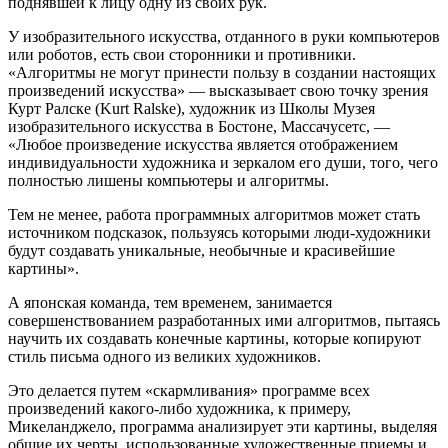
поднявшей к лицу одну из своих рук.
У изобразительного искусства, отданного в руки компьютеров
или роботов, есть свои сторонники и противники.
«Алгоритмы не могут принести пользу в создании настоящих
произведений искусства» — высказывает свою точку зрения
Курт Ралске (Kurt Ralske), художник из Школы Музея
изобразительного искусства в Бостоне, Массачусетс, —
«Любое произведение искусства является отображением
индивидуальности художника и зеркалом его души, того, чего
полностью лишены компьютеры и алгоритмы.
Тем не менее, работа программных алгоритмов может стать
источником подсказок, пользуясь которыми люди-художники
будут создавать уникальные, необычные и красивейшие
картины».
А японская команда, тем временем, занимается
совершенствованием разработанных ими алгоритмов, пытаясь
научить их создавать конечные картины, которые копируют
стиль письма одного из великих художников.
Это делается путем «скармливания» программе всех
произведений какого-либо художника, к примеру,
Микеланджело, программа анализирует эти картины, выделяя
общие их черты, использованные художественные приемы и