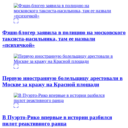
Фэшн-блогер заявила в полицию на московского
таксиста-насильника, там ее назвали
«психичкой»
Первую иностранную болельщицу арестовали в
Москве за кражу на Красной площади
В Пуэрто-Рико впервые в истории разбился
пилот реактивного ранца