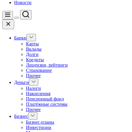
Новости
Поиск
Меню
Цвет
Закрыть
переключателя
Показать
Банки
подменю
Карты
Вклады
Долги
Кредиты
Лицензии, рейтинги
Страхование
Прочее
Показать
Деньги
подменю
Налоги
Накопления
Пенсионный фонд
Платёжные системы
Прочее
Показать
Бизнес
подменю
Бизнес-планы
Инвестиции