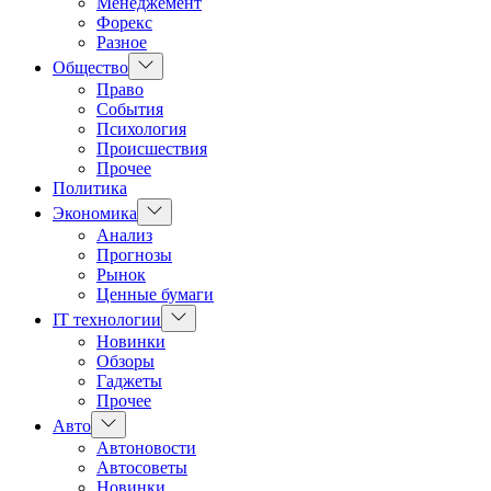
Менеджемент
Форекс
Разное
Показать
Общество
подменю
Право
События
Психология
Происшествия
Прочее
Политика
Показать
Экономика
подменю
Анализ
Прогнозы
Рынок
Ценные бумаги
Показать
IT технологии
подменю
Новинки
Обзоры
Гаджеты
Прочее
Показать
Авто
подменю
Автоновости
Автосоветы
Новинки