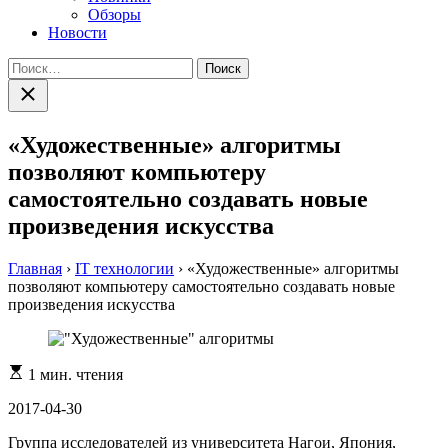
Обзоры
Новости
Найти:
Закрыть
поиск
«Художественные» алгоритмы
позволяют компьютеру
самостоятельно создавать новые
произведения искусства
Главная
›
IT технологии
›
«Художественные» алгоритмы
позволяют компьютеру самостоятельно создавать новые
произведения искусства
Расчетное
1 мин. чтения
время
чтения
2017-04-30
Группа исследователей из университета Нагои, Япония,