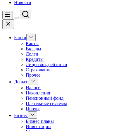
Новости
Поиск
Меню
Цвет
Закрыть
переключателя
Показать
Банки
подменю
Карты
Вклады
Долги
Кредиты
Лицензии, рейтинги
Страхование
Прочее
Показать
Деньги
подменю
Налоги
Накопления
Пенсионный фонд
Платёжные системы
Прочее
Показать
Бизнес
подменю
Бизнес-планы
Инвестиции