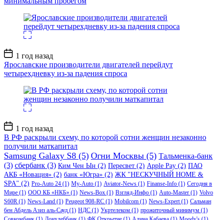
минимальным пробегом
Дата
1 год назад
записи
Ярославские производители двигателей перейдут
четырехдневку из-за падения спроса
Дата
1 год назад
записи
В РФ раскрыли схему, по которой сотни женщин незаконно
получили маткапитал
Samsung Galaxy S8
(5)
Огни Москвы
(5)
Тальменка-банк
(3)
сбербанк
(3)
Ким Чен Ын
(2)
Пересвет
(2)
Apple Pay
(2)
ПАО
АКБ «Новация»
(2)
банк «Югра»
(2)
ЖК "НЕСКУЧНЫЙ HOME &
SPA"
(2)
Pro-Auto 24
(1)
My-Auto
(1)
Aviator-News
(1)
Finanse-Info
(1)
Сегодня в
Мире
(1)
ООО КБ «НКБ»
(1)
News-Box
(1)
Взгляд-Инфо
(1)
Auto-Master
(1)
Volvo
S60R
(1)
News-Land
(1)
Peugeot 908-RC
(1)
Mobilcom
(1)
News-Expert
(1)
Сальман
бен Абдель Азиз аль-Сауд
(1)
НДС
(1)
Укртелеком
(1)
прожиточный минимум
(1)
Совкомбанк
(1)
Донхлеббанк
(1)
ФК Открытие
(1)
Алина Кабаева
(1)
Moody's
(1)