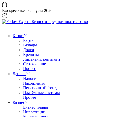
Перейти
к
Воскресенье, 9 августа 2026
содержанию
Forbes
Expert.
Бизнес
Банки
и
Карты
предпринимательство
Вклады
Долги
Кредиты
Лицензии, рейтинги
Страхование
Прочее
Деньги
Налоги
Накопления
Пенсионный фонд
Платёжные системы
Прочее
Бизнес
Бизнес-планы
Инвестиции
Менеджемент