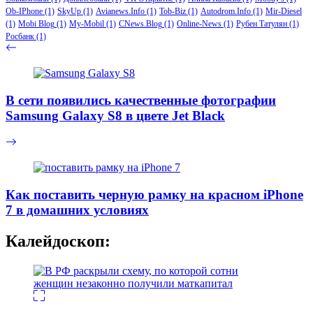
Ob-IPhone
(1)
SkyUp
(1)
Avianews.Info
(1)
Tob-Biz
(1)
Autodrom.Info
(1)
Mir-Diesel
(1)
Mobi Blog
(1)
My-Mobil
(1)
CNews.Blog
(1)
Online-News
(1)
Рубен Татулян
(1)
Росбанк
(1)
В сети появились качественные фотографии
Samsung Galaxy S8 в цвете Jet Black
Как поставить черную рамку на красном iPhone
7 в домашних условиях
Калейдоскоп: