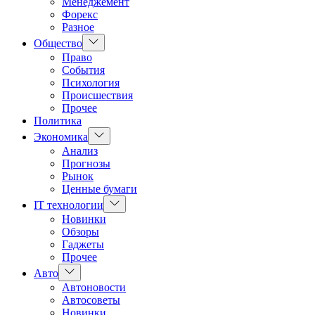
Менеджемент
Форекс
Разное
Показать
Общество
подменю
Право
События
Психология
Происшествия
Прочее
Политика
Показать
Экономика
подменю
Анализ
Прогнозы
Рынок
Ценные бумаги
Показать
IT технологии
подменю
Новинки
Обзоры
Гаджеты
Прочее
Показать
Авто
подменю
Автоновости
Автосоветы
Новинки