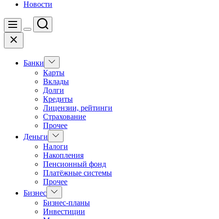
Новости
Поиск
Меню
Цвет
Закрыть
переключателя
Показать
Банки
подменю
Карты
Вклады
Долги
Кредиты
Лицензии, рейтинги
Страхование
Прочее
Показать
Деньги
подменю
Налоги
Накопления
Пенсионный фонд
Платёжные системы
Прочее
Показать
Бизнес
подменю
Бизнес-планы
Инвестиции