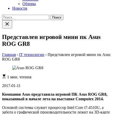
Обзоры
Новости
Найти:
Закрыть
поиск
Представлен игровой мини пк Asus
ROG GR8
Главная
›
IT технологии
›
Представлен игровой мини пк Asus
ROG GR8
Расчетное
1 мин. чтения
время
чтения
2017-01-11
Компания Asus представила игровой ПК Asus ROG GR8,
показанный в начале лета на выставке Computex 2014.
Основой системы служит процессор Intel Core i7-4510U, а
забота о графической производительности лежит на 3D-карте