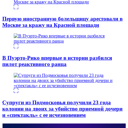
Первую иностранную болельщицу арестовали в
Москве за кражу на Красной площади
В Пуэрто-Рико впервые в истории разбился
пилот реактивного ранца
Супруги из Подмосковья получили 23 года
колонии на двоих за убийство приемной дочери
и «спектакль» с ее исчезновением