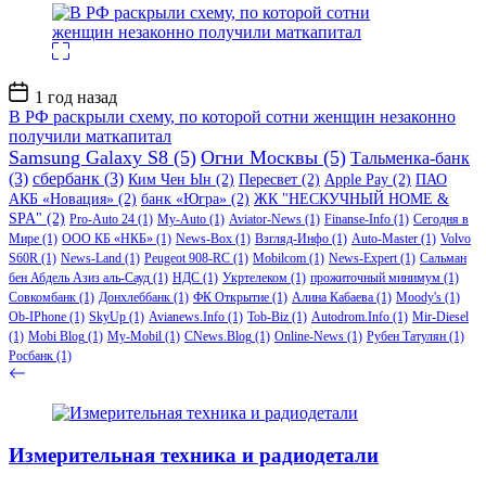
Дата
1 год назад
записи
В РФ раскрыли схему, по которой сотни женщин незаконно
получили маткапитал
Samsung Galaxy S8
(5)
Огни Москвы
(5)
Тальменка-банк
(3)
сбербанк
(3)
Ким Чен Ын
(2)
Пересвет
(2)
Apple Pay
(2)
ПАО
АКБ «Новация»
(2)
банк «Югра»
(2)
ЖК "НЕСКУЧНЫЙ HOME &
SPA"
(2)
Pro-Auto 24
(1)
My-Auto
(1)
Aviator-News
(1)
Finanse-Info
(1)
Сегодня в
Мире
(1)
ООО КБ «НКБ»
(1)
News-Box
(1)
Взгляд-Инфо
(1)
Auto-Master
(1)
Volvo
S60R
(1)
News-Land
(1)
Peugeot 908-RC
(1)
Mobilcom
(1)
News-Expert
(1)
Сальман
бен Абдель Азиз аль-Сауд
(1)
НДС
(1)
Укртелеком
(1)
прожиточный минимум
(1)
Совкомбанк
(1)
Донхлеббанк
(1)
ФК Открытие
(1)
Алина Кабаева
(1)
Moody's
(1)
Ob-IPhone
(1)
SkyUp
(1)
Avianews.Info
(1)
Tob-Biz
(1)
Autodrom.Info
(1)
Mir-Diesel
(1)
Mobi Blog
(1)
My-Mobil
(1)
CNews.Blog
(1)
Online-News
(1)
Рубен Татулян
(1)
Росбанк
(1)
Измерительная техника и радиодетали