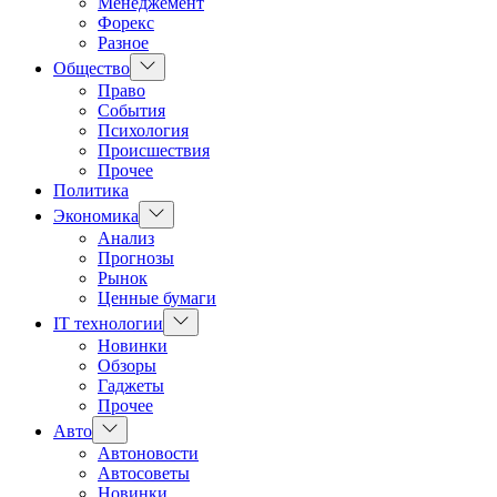
Менеджемент
Форекс
Разное
Показать
Общество
подменю
Право
События
Психология
Происшествия
Прочее
Политика
Показать
Экономика
подменю
Анализ
Прогнозы
Рынок
Ценные бумаги
Показать
IT технологии
подменю
Новинки
Обзоры
Гаджеты
Прочее
Показать
Авто
подменю
Автоновости
Автосоветы
Новинки