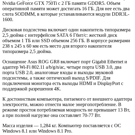
Nvidia GeForce GTX 750Ti с 2 ГБ памяти GDDR5. Объем
оперативной памяти может достигать 16 ГБ. Для нее есть два
слота SODIMM, в которые устанавливаются модули DDR3L-
1600.
Дисковая подсистема включает один накопитель типоразмера
2,5 дюйма с интерфейсом SATA 6 Гбит/с: жесткий диск
объемом 1 ТБ или SSD объемом 256 ГБ. В корпусе размерами
238 x 245 x 60 мм есть место для второго накопителя
типоразмера 2,5 дюйма.
Оснащение Asus ROG GR8 включает порт Gigabit Ethernet и
адаптер Wi-Fi 802.11 a/b/g/n/ac, четыре порта USB 3.0, два
порта USB 2.0, аналоговые входы и выходы звуковой
подсистемы, а также оптический выход S/PDIF. Для
подключения монитора есть выходы HDMI и DisplayPort с
поддержкой разрешения 4K.
К достоинствам компьютера, питаемого от внешнего адаптера
электросети, можно отнести малое энергопотребление. В
режиме простоя потребляемая мощность не превышает 13 Вт,
а при полной нагрузке она составляет 70-77 Вт.
Масса изделия — 1,284 кг. Компьютер поставляется с ОС
Windows 8.1 или Windows 8.1 Pro.