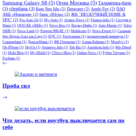
Samsung Galaxy S8
(5)
Огни Москвы
(5)
Тальменка-банк
(3)
сбербанк
(3)
Ким Чен Ын
(2)
Пересвет
(2)
Apple Pay
(2)
ПАО
АКБ «Новация»
(2)
банк «Югра»
(2)
ЖК "НЕСКУЧНЫЙ HOME &
SPA"
(2)
Pro-Auto 24
(1)
My-Auto
(1)
Aviator-News
(1)
Finanse-Info
(1)
Сегодня в
Мире
(1)
ООО КБ «НКБ»
(1)
News-Box
(1)
Взгляд-Инфо
(1)
Auto-Master
(1)
Volvo
S60R
(1)
News-Land
(1)
Peugeot 908-RC
(1)
Mobilcom
(1)
News-Expert
(1)
Сальман
бен Абдель Азиз аль-Сауд
(1)
НДС
(1)
Укртелеком
(1)
прожиточный минимум
(1)
Совкомбанк
(1)
Донхлеббанк
(1)
ФК Открытие
(1)
Алина Кабаева
(1)
Moody's
(1)
Ob-IPhone
(1)
SkyUp
(1)
Avianews.Info
(1)
Tob-Biz
(1)
Autodrom.Info
(1)
Mir-Diesel
(1)
Mobi Blog
(1)
My-Mobil
(1)
CNews.Blog
(1)
Online-News
(1)
Рубен Татулян
(1)
Росбанк
(1)
Проба сил
Что делать, если ноутбук выключается сам по
себе