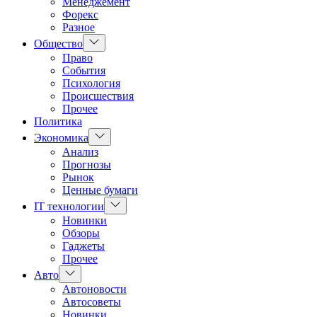
Менеджемент
Форекс
Разное
Показать
Общество
подменю
Право
События
Психология
Происшествия
Прочее
Политика
Показать
Экономика
подменю
Анализ
Прогнозы
Рынок
Ценные бумаги
Показать
IT технологии
подменю
Новинки
Обзоры
Гаджеты
Прочее
Показать
Авто
подменю
Автоновости
Автосоветы
Новинки