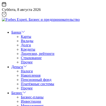
Перейти
к
Суббота, 8 августа 2026
содержанию
Forbes
Expert.
Бизнес
Банки
и
Карты
предпринимательство
Вклады
Долги
Кредиты
Лицензии, рейтинги
Страхование
Прочее
Деньги
Налоги
Накопления
Пенсионный фонд
Платёжные системы
Прочее
Бизнес
Бизнес-планы
Инвестиции
Менеджемент