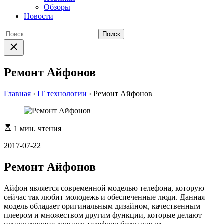
Обзоры
Новости
Найти:
Закрыть
поиск
Ремонт Айфонов
Главная
›
IT технологии
›
Ремонт Айфонов
Расчетное
1 мин. чтения
время
чтения
2017-07-22
Ремонт Айфонов
Айфон является современной моделью телефона, которую
сейчас так любит молодежь и обеспеченные люди. Данная
модель обладает оригинальным дизайном, качественным
плеером и множеством другим функции, которые делают