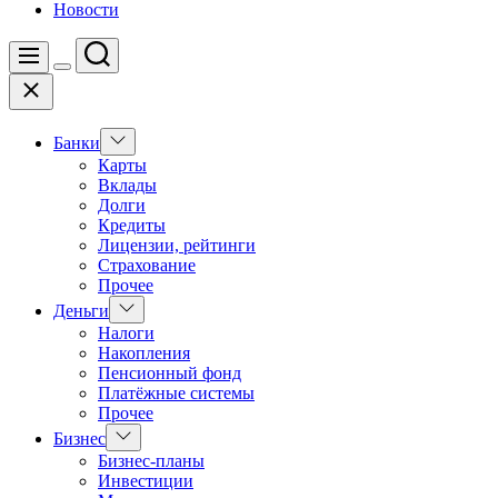
Новости
Поиск
Меню
Цвет
Закрыть
переключателя
Показать
Банки
подменю
Карты
Вклады
Долги
Кредиты
Лицензии, рейтинги
Страхование
Прочее
Показать
Деньги
подменю
Налоги
Накопления
Пенсионный фонд
Платёжные системы
Прочее
Показать
Бизнес
подменю
Бизнес-планы
Инвестиции